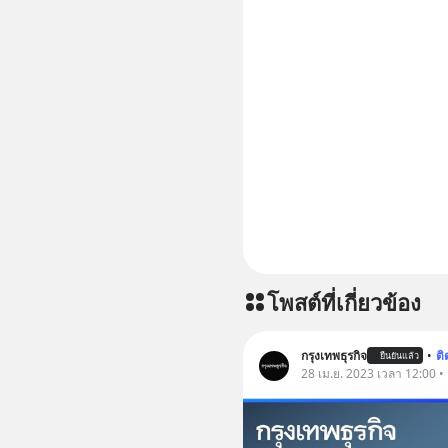
ep833-or-is-m
อัพเดททุก
https://
===========
📣 ========================= เครียด หลับ
ยาก ผมอย
CBD ช่วย
เพิ่มการผ
ประสิทธิภาพมากยิ่งขึ
CBD 💬 L
https://l
โพสต์ที่เกี่ยวข้อง
กรุงเทพธุรกิจ
•
ต
ยืนยันแล้ว
28 เม.ย. 2023 เวลา 12:00 •