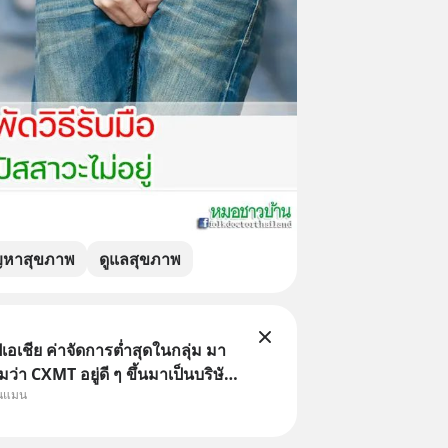
ญหาสุขภาพ
ดูแลสุขภาพ
เอเชีย ค่าจัดการต่ำสุดในกลุ่ม มา
หมว่า CXMT อยู่ดี ๆ ขึ้นมาเป็นบริษัท
ุนแมน
ในจีนแซงหน้า Tencent ขณะ
SMC เป็นบริษัทอันดับ 1 ในไต้หวัน
ว