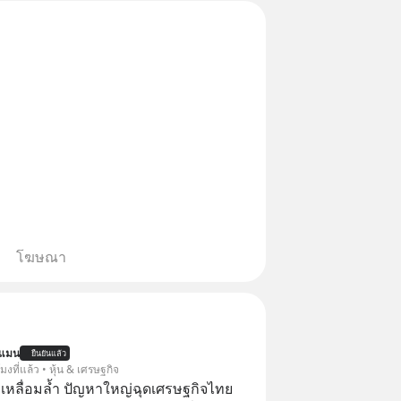
โฆษณา
นแมน
ยืนยันแล้ว
โมงที่แล้ว • หุ้น & เศรษฐกิจ
เหลื่อมล้ำ ปัญหาใหญ่ฉุดเศรษฐกิจไทย