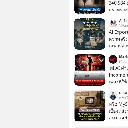
340,584 
กระทรวงศ
รายจ่ายปร
Ai Ex
จากกระท
ได้รับ
AI Export
ความจริง | ข้อมูลไม่ได้โกหก แต่คนเราเลือกม
เฉพาะส่วน
Mark
เมื่อว
ใช้ AI ท
Income ใน
เพลงที่ใช้
ใครรู้ตัว
ด.ดล 
ตอนนี้มีย
8 ชั่ว
หรือ MyS
เบื้องหลั
จะเป็นอย่า
เว็บไซต์กว