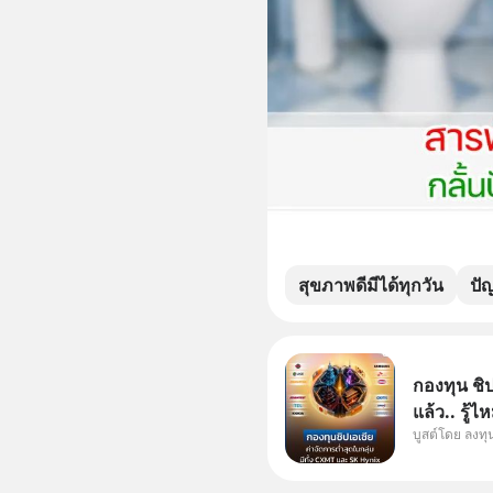
สุขภาพดีมีได้ทุกวัน
ปั
กองทุน ชิป
แล้ว.. รู้ไ
บูสต์โดย ลงท
อันดับ 1 
เดียวกัน T
มานานแล้