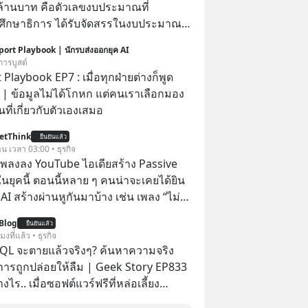
ล้านบาท คือตัวเลขงบประมาณที่
ึกษาธิการ ได้รับจัดสรรในงบประมาณ
ะจำปี 2568 ซึ่งมากที่สุดเป็นอันดับ 2 รอง
port Playbook | นักรบส่งออกยุค AI
รวงการคลัง
การบูสต์
 Playbook EP7 : เมื่อทุกฝ่ายต่างก็พูด
อง
ที่เกี่ยวกับตัวเองเสมอ
etThink
ยืนยันแล้ว
าน เวลา 03:00 • ธุรกิจ
ำเพลงลง YouTube ไอเดียสร้าง Passive
ยุคนี้ ตอนนี้หลาย ๆ คนน่าจะเคยได้ยิน
 AI สร้างผ่านหูกันมาบ้าง เช่น เพลง “ไม่มี
เรา” จากช่องชื่อว่า UNHEARD MUSIC ที่
Blog
ยืนยันแล้ว
อดรับชมกว่า 26 ล้านครั้งแล้ว
โมงที่แล้ว • ธุรกิจ
QL จะตายแล้วจริงๆ? ค้นหาความจริง
งการถูกปล่อยให้ลืม | Geek Story EP833
งไร.. เมื่อซอฟต์แวร์ฟรีที่หล่อเลี้ยง
่าครึ่งโลก ถูกมหาเศรษฐีคู่แข่งทุ่มเงินซื้อ