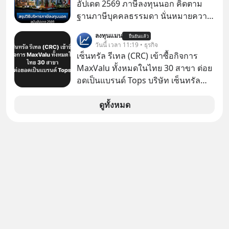
คืน” #ป้าเก๋าเล่ากลโกง #แก้เกมกลโกง
อัปเดต 2569 ภาษีลงทุนนอก คิดตาม
จริง ๆ ลงทุนแมนจะเล่าให้ฟัง
#อยู่อย่างยั่งยืน #Cybersecurity #เตือน
ฐานภาษีบุคคลธรรมดา นั่นหมายความ
ภัยออนไลน์
ว่าถ้าเรามีกำไร 100,000 บาท
ลงทุนแมน
ยืนยันแล้ว
วันนี้ เวลา 11:19 • ธุรกิจ
เซ็นทรัล รีเทล (CRC) เข้าซื้อกิจการ
MaxValu ทั้งหมดในไทย 30 สาขา ต่อย
อดเป็นแบรนด์ Tops บริษัท เซ็นทรัล
รีเทล คอร์ปอเรชั่น จำกัด (มหาชน) หรือ
CRC แจ้งตลาดหลักทรัพย์ฯ ว่า บริษัท
ดูทั้งหมด
เซ็นทรัล ฟู้ด รีเทล จำกัด (CFR) ซึ่งเป็น
บริษัทย่อยที่ CRC ถือหุ้นทั้งทางตรงและ
ทางอ้อม 100%