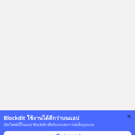
Blockdit ใช้งานได้ดีกว่าบนแอป
เปิดโพสต์นี้ในแอป Blockdit เพื่อรับประสบการณ์เต็มรูปแบบ
โฆษณา