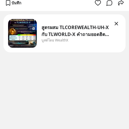
บันทึก
สูตรผสม TLCOREWEALTH-UH-X
กับ TLWORLD-X คำถามยอดฮิตที่
บูสต์โดย WealthX
คนใช้ WealthX ถามเข้ามา