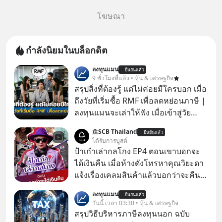
โฆษณา
กำลังนิยมในบล็อกดิต
ลงทุนแมน
ยืนยันแล้ว
9 ชั่วโมงที่แล้ว • หุ้น & เศรษฐกิจ
สรุปสิ่งที่ต้องรู้ แต่ไม่ค่อยมีใครบอก เมื่อ
ถึงวัยที่เริ่มซื้อ RMF เพื่อลดหย่อนภาษี |
ลงทุนแมนจะเล่าให้ฟัง เมื่อเข้าสู่วัย
ทำงานและเริ่มมีรายได้ถึงเกณฑ์เสีย
SCB Thailand
ยืนยันแล้ว
ภาษี หลายคนมักได้รับคำแนะนำให้
ได้รับการบูสต์
ลงทุนใน RMF เพราะนอกจากจะช่วยลด
ป้าเก๋าเล่ากลโกง EP4 ตอนเขาบอกจะ
หย่อนภาษีได้แล้ว ยังเป็นโอกาสในการ
ได้เงินคืน เมื่อห้างดังโทรหาคุณวิยะดา
สร้างความมั่งคั่งระยะยาว แต่น้อยคน
แจ้งเรื่องเคลมสินค้าแล้วบอกว่าจะคืน
นักที่จะลงลึกว่า ถ้าลงทุนใน RMF ควรรู้
เงิน คุณวิยะดาจะได้เงินจริง หรือเป็น
ลงทุนแมน
อะไรบ้าง ควรดู ตรงไหน ทำอย่างไร ถึง
ยืนยันแล้ว
เรื่องจ้อจี้ หาคำตอบได้ที่ “ป้าเก๋าเล่ากล
วันนี้ เวลา 03:30 • หุ้น & เศรษฐกิจ
จะดีกับเรา แล้วเราควรรู้ข้อมูลอะไร
โกง” EP4 ตอน “เขาบอกว่าจะได้เงิน
สรุปวิธีบริหารภาษีลงทุนนอก ฉบับ
เกี่ยวกับ RMF บ้าง เพื่อให้นำไปใช้ต่อได้