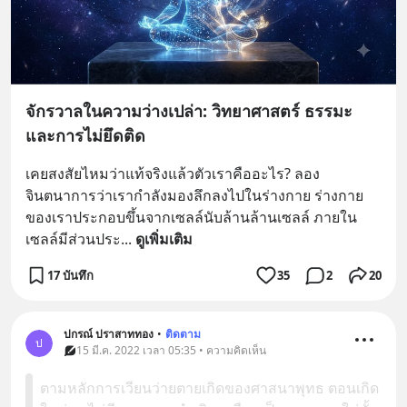
จักรวาลในความว่างเปล่า: วิทยาศาสตร์ ธรรมะ
และการไม่ยึดติด
เคยสงสัยไหมว่าแท้จริงแล้วตัวเราคืออะไร? ลอง
จินตนาการว่าเรากำลังมองลึกลงไปในร่างกาย ร่างกาย
ของเราประกอบขึ้นจากเซลล์นับล้านล้านเซลล์ ภายใน
เซลล์มีส่วนประ
... 
ดูเพิ่มเติม
17 บันทึก
35
2
20
ปกรณ์ ปราสาททอง
•
ติดตาม
ป
15 มี.ค. 2022 เวลา 05:35 • ความคิดเห็น
ตามหลักการเวียนว่ายตายเกิดของศาสนาพุทธ ตอนเกิด