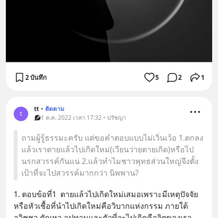
2 บันทึก
5
2
1
tt
•
ติดตาม
t
1 ต.ค. 2022 เวลา 17:32 • ปรัชญา
ถามผู้รู้ธรรมะครับ แต่ขอคำตอบแบบไม่เวิ่นเว้อ 1.ตกลง
แล้วเราตายแล้วไปเกิดใหม่(เวียนว่ายตายเกิด)หรือไป
นรกสวรรค์กันแน่ 2.แล้วทำไมชาวพุทธส่วนใหญ่จึงตั้ง
เป้าที่จะไปสวรรค์มากกว่า นิพพาน?
1. ตอบข้อที่1  ตายแล้วไปเกิดใหม่เสมอเพราะมีเหตุปัจจัย
หรือหัวเชื้อที่นําไปเกิดใหม่คือวิบากแห่งกรรม ภายใต้
อวิชชา ตัณหา อุปทานและตัวที่จะไปเกิดคือจิตของเรา 