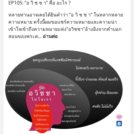
EP105: “อ วิ ช ช า” คือ อะไร ?
หลายท่านอาจเคยได้ยินคำว่า “อ วิ ช ช า” ในหลากหลาย
ความหมาย ครั้งนี้ผมขอแชร์ความหมายและความน่า
เข้าใจเข้าถึงความหมายแห่ง”อวิชชา”อ้างอิงจากคำบอก
สอนของพระต
... 
อ่านต่อ