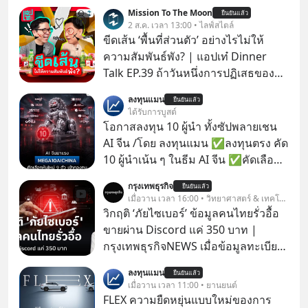
Mission To The Moon
ยืนยันแล้ว
2 ส.ค. เวลา 13:00 • ไลฟ์สไตล์
ขีดเส้น ‘พื้นที่ส่วนตัว’ อย่างไรไม่ให้
ความสัมพันธ์พัง? | แอปเท๋ Dinner
Talk EP.39 ถ้าวันหนึ่งการปฏิเสธของ
เราทำให้อีกฝ่ายรู้สึกเจ็บปวด คิดว่าเรา
ลงทุนแมน
ยืนยันแล้ว
ตั้งกำแพงใส่และมองว่าเราเห็นแก่ตัวทั้ง
ได้รับการบูสต์
ที่เราเองก็ไม่เคยปฏิเสธใครอย่างนี้มา
โอกาสลงทุน 10 ผู้นำ ทั้งซัปพลายเชน
ก่อน แต่พอตั้งใจจะ ‘สร้างขอบเขต’ เพื่อ
AI จีน /โดย ลงทุนแมน ✅ลงทุนตรง คัด
ตัวเองดูสักครั้ง กลับทำให้เกิดรอยร้าว
10 ผู้นำเน้น ๆ ในธีม AI จีน ✅คัดเลือก
ในความสัมพันธ์เสียอย่างนั้น โดยราย
หุ้นใหม่ 9 ตัว เข้ากองทุน ✅ร่วมเป็น
กรุงเทพธุรกิจ
การแอปเท๋ Dinner Talk ในวันนี้โฮสต์
ยืนยันแล้ว
เจ้าของผู้นำ AI จีน ตั้งแต่โรงงานผลิตชิป
เมื่อวาน เวลา 16:00 • วิทยาศาสตร์ & เทคโนโลยี
ทั้ง 2 ท่าน แทป-รวิศ หาญอุตสาหะ และ
หน่วยความจำ โมเดล AI ยันหุ่นยนต์
วิกฤติ ‘ภัยไซเบอร์’ ข้อมูลคนไทยรั่วอื้อ
เอ๋ นิ้วกลม-สราวุธ เฮ้งสวัสดิ์ จะพาทุก
✅ได้การรับยกเว้นภาษี Capital Gain
ขายผ่าน Discord แค่ 350 บาท |
คนไปสำรวจวิธีสร้างขอบเขตเพื่อรักษา
ตามกฎหมายภาษีของประเทศไทย
กรุงเทพธุรกิจNEWS เมื่อข้อมูลทะเบียน
ใจของตัวเองและรักษาความสัมพันธ์
รถ จากกรมการขนส่งทางบกหลุดไปอยู่
ของคนรอบข้างไปพร้อมกัน
ลงทุนแมน
ยืนยันแล้ว
ในมือมิจฉาชีพ และถูกขายในตลาดมืด
เมื่อวาน เวลา 11:00 • ยานยนต์
#boundary #selfdevelopment #แอป
ด้วยราคา 350 บาท รัฐบาลทำยังไงต่อ?
FLEX ความยืดหยุ่นแบบใหม่ของการ
เท๋dinnertalk