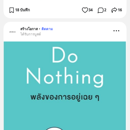
18 บันทึก
34
2
16
สร้างโอกาส
•
ติดตาม
ได้รับการบูสต์