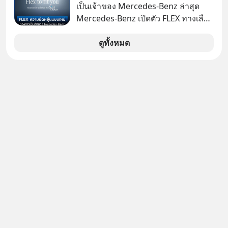
เป็นเจ้าของ Mercedes-Benz ล่าสุด
#missiontothemoonpodcast
Mercedes-Benz เปิดตัว FLEX ทางเลือก
เป็นเจ้าของรถที่ยืดหยุ่น บนแนวคิด
“Flex to Fit You ยืดได้ตามสไตล์คุณ
ดูทั้งหมด
ด้วย StarChoice” ตอบโจทย์ Lifestyle
การเป็นเจ้าของรถที่ออกแบบการเงินได้
เอง ครบสัญญาจะผ่อนต่อ คืนรถ หรือ
ซื้อขาดก็ได้ เช่น