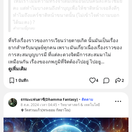
ใหม่เราไม่มีความทรงจำเดิมเหมือนเป็นคนละคนใช่มั้ย
คะ แต่ทำไมบางคนถึงทำบุญเพื่อให้ชาติหน้าเจอสิ่งดีๆ
ทำไมถึงแคร์ชาติหน้าขนาดนั้น (ไม่เข้าใจคำถามบอก
ได้นะคะ) ?
คำถามนี้ถูกลบ
ที่จริงเรื่องราวของการเวียนว่ายตายเกิด นั้นมันเป็นเรื่อง
ยากสำหรับมนุษย์ทุกคน เพราะมันเกี่ยวเนื่องเรื่องราวของ
การสะสมบุญบารมี ที่แต่ละดวงจิตมีการสะสมมาไม่
เหมือนกัน เรื่องของภพภูมิที่จิตต้องไปอยู่ ไปอยู
... 
ดูเพิ่มเติม
1 บันทึก
4
2
ธรรมะแฟนตาซี(Dhamma Fantasy)
•
ติดตาม
8 ส.ค. 2024 เวลา 04:45 • วิทยาศาสตร์ & เทคโนโลยี
วัดสวนแก้ว(พระยอม กัลยาโณ)