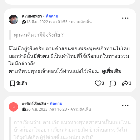
คะนองฤทธา
•
ติดตาม
18 มี.ค. 2022 เวลา 01:55 • ความคิดเห็น
ทุกคนคิดว่าผีมีจริงมั้ย ?
ผีไม่มีอยู่จริงครับ ตามคำสอนของพระพุทธเจ้าท่านไม่เคย
บอกว่าผีนั้นมีตัวตน ผีเป็นคำไทยที่ใช้เรียกแต่ในทางธรรม
ไม่มีกล่าวถึง
ตามที่พระพุทธเจ้าสอนไว้ท่านแบ่งไว้เพียง
... 
ดูเพิ่มเติม
บันทึก
3
3
อาทิตย์เรือนสิบ
•
ติดตาม
อ
20 ก.ย. 2023 เวลา 16:23 • ความคิดเห็น
การเวียนว่าย ตายเกิด แนวทางพุทธศาสนาเป็นแบบไหน
บ้างก็บอกไม่อยากเวียนว่ายตายเกิด บ้างก็บอกระวังไม่
ได้ผุดได้เกิด ผู้รู้!ช่วยชี้แนะหน่อยครับ?