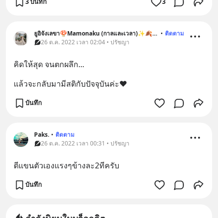
3 บันทึก
3
ยูอิจังเลขา🍄Mamonaku (กาลและเวลา)✨🍂🍃🐞🐶
•
ติดตาม
26 ต.ค. 2022 เวลา 02:04 • ปรัชญา
คิดให้สุด จนตกผลึก...
แล้วจะกลับมามีสติกับปัจจุบันค่ะ❤️
บันทึก
Paks.
•
ติดตาม
26 ต.ค. 2022 เวลา 00:31 • ปรัชญา
ตีแขนตัวเองแรงๆข้างละ2ทีครับ
บันทึก