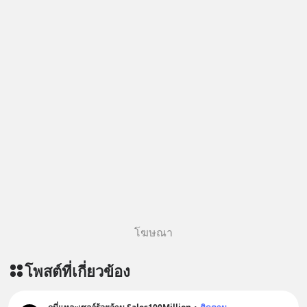
chinese-evs/ ติดตามสาระดี ๆ อัพเดท
ทุกวันผ่าน Line OA ด.ดล Blog คลิกเลย
--> https://lin.ee/aMEkyNA
========================= 📣
สนับสนุนโดย 📣
=========================
เครียด หลับยาก ผมอยากแนะนำ
ผลิตภัณฑ์เสริมอาหาร Diip CBD ช่วย
บรรเทาความเครียด ลดความวิตกกังวล
เพิ่มการผ่อนคลาย ซึ่งช่วยให้การนอน
หลับมีประสิทธิภาพมากยิ่งขึ้น 📍 สนใจ
สั่งซื้อสินค้า Diip CBD 💬 LINE :
@diipgeek 🔗 หรือกดลิงก์
https://lin.ee/U91Fzyz
โฆษณา
โพสต์ที่เกี่ยวข้อง