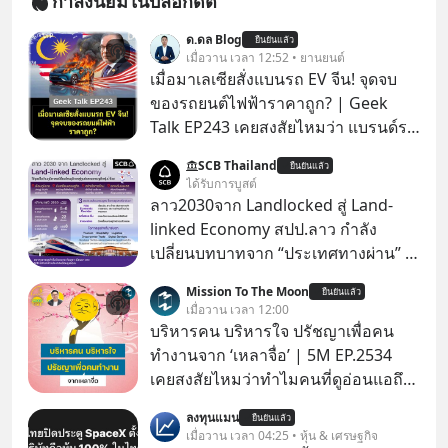
กำลังนิยมในบล็อกดิต
ด.ดล Blog
ยืนยันแล้ว
เมื่อวาน เวลา 12:52 • ยานยนต์
เมื่อมาเลเซียสั่งแบนรถ EV จีน! จุดจบ
ของรถยนต์ไฟฟ้าราคาถูก? | Geek
Talk EP243 เคยสงสัยไหมว่า แบรนด์รถ
EV จากจีนที่กำลังบุกตีตลาดทั่วโลกจน
SCB Thailand
ยืนยันแล้ว
ราบคาบ จะถูกสกัดดาวรุ่งจนต้องเบรก
ได้รับการบูสต์
หัวทิ่มได้อย่างไร? นี่คือเรื่องจริงที่เพิ่ง
ลาว2030จาก Landlocked สู่ Land-
เกิดขึ้นในมาเลเซีย เมื่อรัฐบาลประกาศ
linked Economy สปป.ลาว กำลัง
งัด “กฎเหล็ก” สั่งบล็อกการนำเข้ารถ EV
เปลี่ยนบทบาทจาก “ประเทศทางผ่าน” สู่
ราคาถูกจากจีนแบบสายฟ้าแลบ ตั้ง
“ศูนย์กลางเศรษฐกิจและโลจิสติกส์”
Mission To The Moon
กำแพงราคานำเข้าขั้นต่ำสูงถึง 1.7 ล้าน
ยืนยันแล้ว
ของอนุภูมิภาคลุ่มแม่น้ำโขง
เมื่อวาน เวลา 12:00
บาท! งานนี้ทำเอาค่ายยักษ์ใหญ่อย่าง
บริหารคน บริหารใจ ปรัชญาเพื่อคน
BYD ที่เคยกวาดเรียบยอดขายถึงกับ
ทำงานจาก ‘เหลาจื่อ’ | 5M EP.2534
สะดุดไปไม่เป็น แต่เบื้องหลังมาตรการ
เคยสงสัยไหมว่าทำไมคนที่ดูอ่อนแอถึง
สุดโต่งนี้ ไม่ใช่แค่การกีดกันทางการค้า
กลายเป็นคนที่เข้มแข็งที่สุดในบาง
ธรรมดา แต่มันคือแผนอุ้มชูแบรนด์แห่ง
ลงทุนแมน
ยืนยันแล้ว
สถานการณ์ แล้วทำไมคนที่ไม่ออกแรง
เมื่อวาน เวลา 04:25 • หุ้น & เศรษฐกิจ
ชาติอย่าง Proton เพื่อรักษาตำแหน่ง