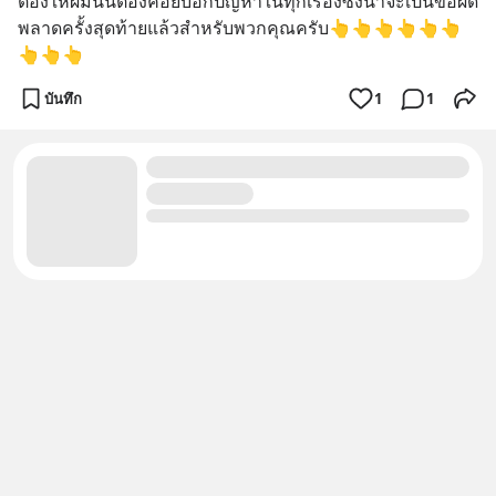
ต้องให้ผมนั้นต้องคอยบอกปัญหาในทุกเรื่องซึ่งน่าจะเป็นข้อผิด
พลาดครั้งสุดท้ายแล้วสำหรับพวกคุณครับ👆👆👆👆👆👆
👆👆👆
บันทึก
1
1