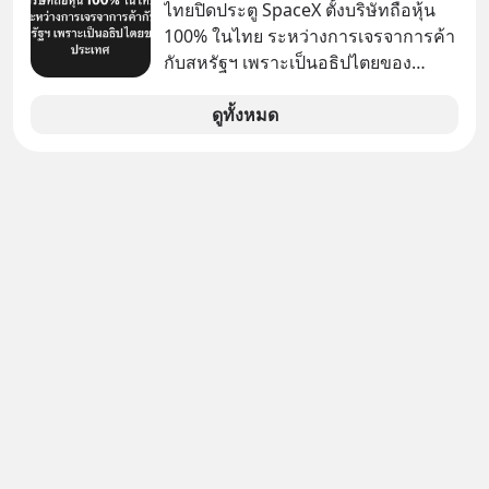
ทำอะไรเลยถึงประสบความสำเร็จได้ไว
ไทยปิดประตู SpaceX ตั้งบริษัทถือหุ้น
งานนับแสนชีวิตในประเทศ ค่ายรถจีน
กว่าใครเพื่อน? ไม่แน่ว่าคนกลุ่มนี้อาจ
100% ในไทย ระหว่างการเจรจาการค้า
จะแก้เกมหมากกระดานนี้อย่างไร? และ
จะเป็นคนที่รู้จักบริหารใจตัวเอง และคน
กับสหรัฐฯ เพราะเป็นอธิปไตยของ
ทำไมเรื่องนี้ถึงสั่นสะเทือนวงการยาน
รอบตัวได้เก่งที่สุดก็เป็นได้ โดยพอดแค
ประเทศ Bloomberg รายงาน ไทย
ยนต์ทั้งภูมิภาค? เราจะพาไปเจาะลึก
สต์ 5M ในวันนี้จะพาทุกคนไปสำรวจวิธี
ประกาศจุดยืนชัดเจนว่า จะไม่อนุญาต
ดูทั้งหมด
เบื้องหลังสงคราม EV สุดเดือดนี้กัน
การบริหารคนและบริหารใจ ปรัชญา
ให้บริษัทสหรัฐฯ ตั้งบริษัทโทรคมนาคม
เลือกฟังกันได้เลยนะครับ อย่าลืมกด
เพื่อคนทำงานจาก ‘เหลาจื่อ’ (เล่าจื๊อ) นัก
ดาวเทียมที่ถือหุ้น 100% โดยชาวต่าง
Follow ติดตาม PodCast ช่อง Geek
ปราชญ์จีนแห่งยุคไปด้วยกัน
ชาติ ในระหว่างการเจรจาการค้ากับ
Forever’s Podcast ของผมกันด้วยนะ
รัฐบาลสหรัฐ โดยให้เหตุผลว่าเป็น
ครับ 🎧 ฟังผ่าน Spotify :
ประเด็นด้านอธิปไตยของประเทศ
https://tinyurl.com/mwh8t5ev 🎧
ฟังผ่าน Apple Podcast :
https://apple.co/2lEqPPg 🎧 ฟังผ่าน
Podbean :
https://tinyurl.com/8zszdwvp 🎧 ฟัง
ผ่าน Youtube :
https://youtu.be/eFpt6XJzLu0 The
original article appeared here
https://www.tharadhol.com/geek-
talk-ep243-when-malaysia-banned-