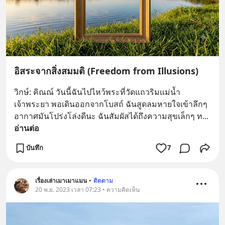
อิสระจากสิ่งสมมติ (Freedom from Illusions)
วิกษ์: คิณณ์ วันนี้ฉันไปไหว้พระที่วัดแถวริมแม่น้ำ
เจ้าพระยา พอเดินออกจากโบสถ์ ฉันสูดลมหายใจเข้าลึกๆ 
อากาศมันโปร่งโล่งดีนะ ฉันสัมผัสได้ถึงความสุขเล็กๆ ท
... 
อ่านต่อ
บันทึก
7
เรื่องเล่าเมาเมาแมน
•
ติดตาม
20 พ.ย. 2023 เวลา 07:23 • ความคิดเห็น