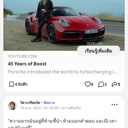
เรียนรู้เพิ่มเติม
YOUTUBE.COM
45 Years of Boost
Porsche introduced the world to turbocharging in 1975 with the iconic 930. Let’s take a drive in my ’75 and the latest, greatest, king of the hill 2021 Porsc...
4 บันทึก
6
2
8
วิศวกรรีพอร์ต
•
ติดตาม
19 เม.ย. 2022 เวลา 00:30 • ความคิดเห็น
“ความยากมันอยู่ที่ห้ามชี้นำ ห้ามบอกคำตอบ และมีเวลา
แค่ 60 นาที”