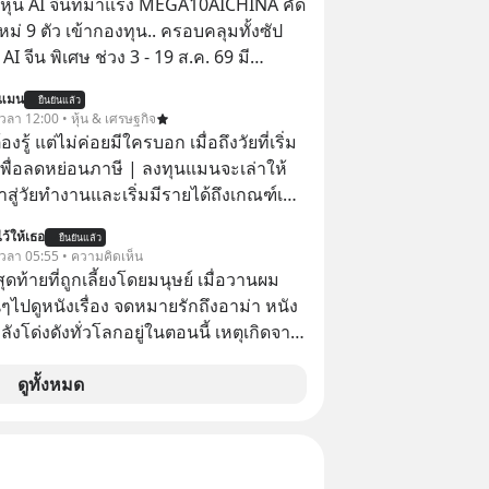
ุ้น AI จีนที่มาแรง MEGA10AICHINA คัด
ใหม่ 9 ตัว เข้ากองทุน.. ครอบคลุมทั้งซัป
พิเศษ ช่วง 3 - 19 ส.ค. 69 มี
 ลด 50% ค่าธรรมเนียมซื้อ | ยอด 2 ล้าน
นแมน
ยืนยันแล้ว
 ฟรีค่าธรรมเนียมซื้อ
 เวลา 12:00 • หุ้น & เศรษฐกิจ
ต้องรู้ แต่ไม่ค่อยมีใครบอก เมื่อถึงวัยที่เริ่ม
เพื่อลดหย่อนภาษี | ลงทุนแมนจะเล่าให้
ข้าสู่วัยทำงานและเริ่มมีรายได้ถึงเกณฑ์เสีย
ว้ให้เธอ
ยืนยันแล้ว
จากจะช่วยลดหย่อนภาษีได้แล้ว ยังเป็น
้ เวลา 05:55 • ความคิดเห็น
สร้างความมั่งคั่งระยะยาว แต่น้อยคน
สุดท้ายที่ถูกเลี้ยงโดยมนุษย์ เมื่อวานผม
ว่า ถ้าลงทุนใน RMF ควรรู้ อะไรบ้าง
ไปดูหนังเรื่อง จดหมายรักถึงอาม่า หนัง
ไหน ทำอย่างไร ถึงจะดีกับเรา แล้วเรา
กำลังโด่งดังทั่วโลกอยู่ในตอนนี้ เหตุเกิดจาก
มูลอะไรเกี่ยวกับ RMF บ้าง เพื่อให้นำไปใช้
โปสเตอร์หนังเรื่องนี้หลายเดือนก่อนและ
ต่อได้จริง ๆ ลงทุนแมนจะเล่าให้ฟัง
องจีน ป๊า
ดูทั้งหมด
๋วได้ มีเรื่องราวมีความผูกพันที่ได้ยินตั้งแต่