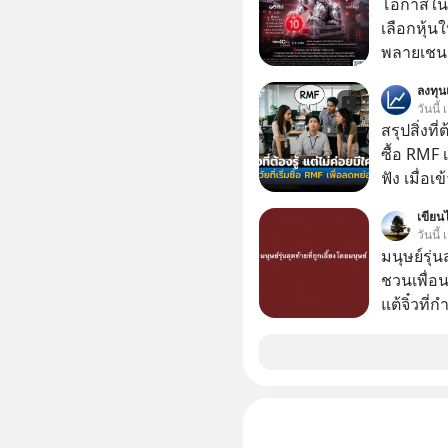
โอกาสในห
เลือกหุ้น
พลายเชน AI จีน 
โปรโมชัน
ลงทุ
บาทขึ้นไป
วันนี้
สรุปสิ่งที่
ซื้อ RMF 
ฟัง เมื่อเ
ภาษี หลายคนมักได้รับคำแนะนำให้ลงทุนใน RMF
เขียนไ
เพราะนอก
วันนี
โอกาสในการ
มนุษย์รุ่น
นักที่จะลงลึก
ชวนเพื่อนๆ
ควรดู ตรง
แต้จิ๋วที่
ควรรู้ข้อ
ป๊าผมเห็น
อยากดูมาก ด้วยเพราะว่าอากงก็มาจากเมื
ก็พูดแต้จิ
เด็ก