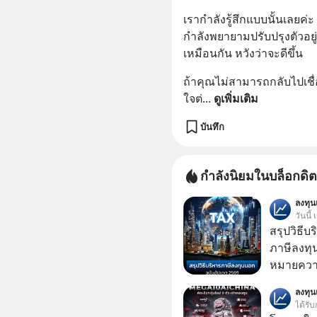
เรากำลังรู้สึกแบบนั้นเลยค
กำลังพยายามปรับปรุงตัวอยู
เหมือนกัน หวังว่าจะดีขึ้น
ถ้าคุณไม่สามารถกลับไปเชื่อ
ใจต่
... 
ดูเพิ่มเติม
บันทึก
กำลังนิยมในบล็อกดิต
ลงทุ
วันนี้
สรุปวิธี
ภาษีลงทุ
หมายความ
ลงทุ
ได้รับ