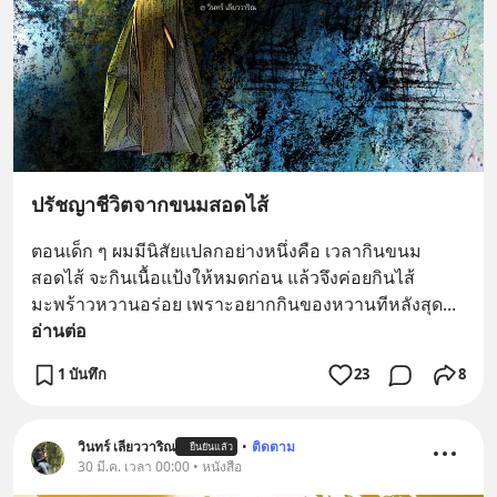
ปรัชญาชีวิตจากขนมสอดไส้
ตอนเด็ก ๆ ผมมีนิสัยแปลกอย่างหนึ่งคือ เวลากินขนม
สอดไส้ จะกินเนื้อแป้งให้หมดก่อน แล้วจึงค่อยกินไส้
มะพร้าวหวานอร่อย เพราะอยากกินของหวานทีหลังสุด
... 
อ่านต่อ
1 บันทึก
23
8
วินทร์ เลียววาริณ
•
ติดตาม
ยืนยันแล้ว
30 มี.ค. เวลา 00:00 • หนังสือ