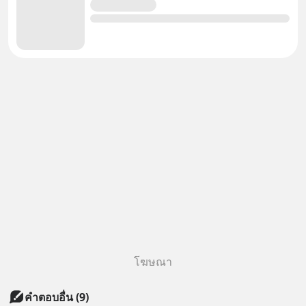
โฆษณา
คำตอบอื่น
(
9
)