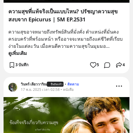
ความสุขที่แท้จริงเป็นแบบไหน? ปรัชญาความสุข
สงบจาก Epicurus | 5M EP.2531
ความสุขอาจหมายถึงทรัพย์สินที่มั่งคั่ง ตำแหน่งที่มั่นคง 
ครอบครัวที่พร้อมหน้า หรืออาจจะหมายถึงแค่ชีวิตที่เรียบ
ง่ายในแต่ละวัน เมื่อคนตีความความสุขในมุมมอ
... 
ดูเพิ่มเติม
3 บันทึก
5
4
วินทร์ เลียววาริณ
•
ติดตาม
ยืนยันแล้ว
17 พ.ย. 2025 เวลา 02:58 • หนังสือ