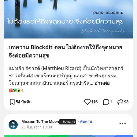
บทความ Blockdit ตอน ไม่ต้องรอให้ถึงจุดหมาย
จึงค่อยมีความสุข
แมทธิว ริคารด์ (Matthieu Ricard) เป็นนักวิทยาศาสตร์
ชาวฝรั่งเศส เขาเรียนจบปริญญาเอกสาขาพันธุกรรม
โมเลกุลจากสถาบันปาสเตอร์ กรุงปารีส
... 
อ่านต่อ
4
54 บันทึก
116
1
98
Mission To The Moon
•
ติดตาม
ยืนยันแล้ว
26 มิ.ย. เวลา 13:00