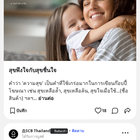
เครียด หลับยาก ผมอยากแนะนำ
ผลิตภัณฑ์เสริมอาหาร Diip CBD ช่วย
บรรเทาความเครียด ลดความวิตกกังวล
เพิ่มการผ่อนคลาย ซึ่งช่วยให้การนอน
หลับมีประสิทธิภาพมากยิ่งขึ้น 📍 สนใจ
สั่งซื้อสินค้า Diip CBD 💬 LINE :
@diipgeek 🔗 หรือกดลิงก์
https://lin.ee/U91Fzyz
สุขพึงใจกับสุขชื่นใจ
คำว่า 'ความสุข' เป็นคำที่ใช้เกร่อมากในการเขียนก๊อบปี้
โฆษณา เช่น สุขเหลือล้ำ, สุขเหลือล้น, สุขใจเมื่อใช้...(ชื่อ
สินค้า) ฯลฯ
... 
อ่านต่อ
บันทึก
18
SCB Thailand
•
ติดตาม
ยืนยันแล้ว
ได้รับการบูสต์