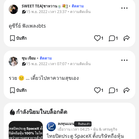
SWEET TEA[ชาหวาน🍵💐]
•
ติดตาม
15 พ.ย. 2022 เวลา 23:37 • ความคิดเห็น
ดูซีรี่ย์ ฟังเพลงbts
บันทึก
1
1
ซุน เจียม
•
ติดตาม
15 พ.ย. 2022 เวลา 07:07 • ความคิดเห็น
รวย 😐 ... เดี๋ยวไปหาความสุขเอง
บันทึก
1
1
กำลังนิยมในบล็อกดิต
ลงทุนแมน
ยืนยันแล้ว
เมื่อวาน เวลา 04:25 • หุ้น & เศรษฐกิจ
ไทยปิดประตู SpaceX ตั้งบริษัทถือหุ้น