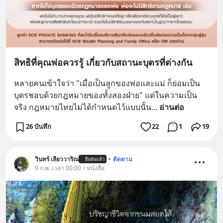
สิทธิที่คุณพ่อควรรู้ เกี่ยวกับสถานะบุตรที่ต่างกัน
หลายคนเข้าใจว่า "เมื่อเป็นลูกของพ่อและแม่ ก็ย่อมเป็น
บุตรชอบด้วยกฎหมายของทั้งสองฝ่าย" แต่ในความเป็น
จริง กฎหมายไทยไม่ได้กำหนดไว้แบบนั้น
... 
อ่านต่อ
26 บันทึก
22
1
19
วินทร์ เลียววาริณ
•
ติดตาม
ยืนยันแล้ว
9 ก.พ. เวลา 00:00 • หนังสือ