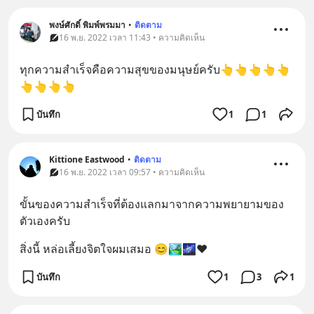
พงษ์ศักดิ์ พิมพ์พรมมา
•
ติดตาม
16 พ.ย. 2022 เวลา 11:43 • ความคิดเห็น
ทุกความสำเร็จคือความสุขของมนุษย์ครับ👆👆👆👆👆
👆👆👆👆
บันทึก
1
1
Kittione Eastwood
•
ติดตาม
16 พ.ย. 2022 เวลา 09:57 • ความคิดเห็น
ขั้นของความสำเร็จที่ต้องแลกมาจากความพยายามของ
ตัวเองครับ
สิ่งนี้ หล่อเลี้ยงจิตใจผมเสมอ 😊🏞️🌌♥️
บันทึก
1
3
1