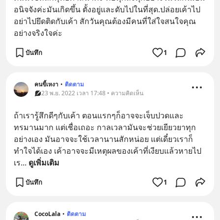
อนิจจังค่ะมันเกิดขึ้น ตั้งอยู่และดับไปในที่สุด.ปล่อยเค้าไป
อย่าไปยึดติดกับเค้า สักวันคุณต้องมีคนที่ใส่ใจสนใจคุณ
อย่างจริงใจค่ะ
บันทึก
1
คนขี้เหงา
•
ติดตาม
23 พ.ย. 2022 เวลา 17:48 • ความคิดเห็น
ถ้าเรารู้สึกดีๆกับเค้า ตอนแรกๆก็อาจจะเจ็บปวดและ
ทรมานมาก แต่เชื่อเถอะ กาลเวลามันจะช่วยเยียวยาทุก
อย่างเอง มันอาจจะใช้เวลานานสักหน่อย แต่เดี๋ยวเราก็
ทำใจได้เอง เค้าอาจจะมีเหตุผลของเค้าที่เงียบแล้วหายไป 
เร
... 
ดูเพิ่มเติม
บันทึก
1
CocoLala
•
ติดตาม