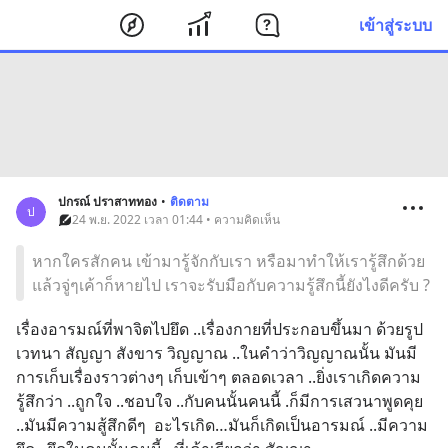
เข้าสู่ระบบ
ปกรณ์ ปราสาททอง
•
ติดตาม
ป
24 พ.ย. 2022 เวลา 01:44 • ความคิดเห็น
หากใครสักคน เข้ามารู้จักกับเรา หรือมาทำให้เรารู้สึกด้วย
แล้วจู่ๆเค้าก็หายไป เราจะรับมือกับความรู้สึกนี้ยังไงดีครับ ?
เรื่องอารมณ์ที่พาจิตไปยึด ..เรื่องกายที่ประกอบขึ้นมา ด้วยรูป 
เวทนา สัญญา สังขาร วิญญาณ ..ในคำว่าวิญญาณนั้น มันมี
การเก็บเรื่องราวต่างๆ เก็บเข้าๆ ตลอดเวลา ..ยิ่งเราเกิดความ
รู้สึกว่า ..ถูกใจ ..ชอบใจ ..กับคนนั้นคนนี้ .ก็มีการเสวนาพูดคุย 
..มันมีความสู้สึกดีๆ  อะไรเกิด…มันก็เกิดเป็นอารมณ์ ..มีความ