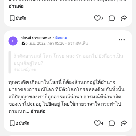
อ่านต่อ
บันทึก
7
ปกรณ์ ปราสาททอง
•
ติดตาม
ป
6 เม.ย. 2022 เวลา 05:26 • ความคิดเห็น
ถ้าตัดอารมณ์ โลภ โกรธ หลง รัก ออกไป ยังถือว่าเป็น
มนุษย์อยู่ไหม?
คำถามนี้ถูกลบ
ทุกดวงจิต เกิดมาในโลกนี้ ก็ต้องล้วนตกอยู่ใต้อำนาจ 
มายาของอารมณ์โลก ที่มีตัวโลภโกรธหลงด้วยกันทั้งนั้น 
สติปัญญาของเราก็ถูกอารมณ์นำพา อารมณ์ทีนำพาจิต
ของเราไปจมอยู่ ไปยึดอยู่ โดยใช้กายวาจาใจ กระทำไป
ตามเหต
... 
อ่านต่อ
2 บันทึก
4