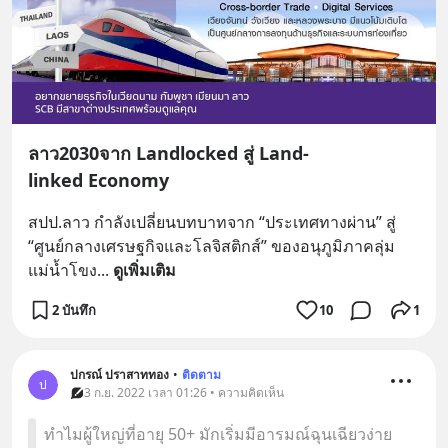
ลาว2030จาก Landlocked สู่ Land-
linked Economy
สปป.ลาว กำลังเปลี่ยนบทบาทจาก “ประเทศทางผ่าน” สู่ 
“ศูนย์กลางเศรษฐกิจและโลจิสติกส์” ของอนุภูมิภาคลุ่ม
แม่น้ำโขง
... 
ดูเพิ่มเติม
2 บันทึก
10
1
ปกรณ์ ปราสาททอง
•
ติดตาม
ป
3 ก.ย. 2022 เวลา 01:26 • ความคิดเห็น
ทำไมผู้ใหญ่ที่อายุ 50+ มักเริ่มมีอารมณ์ฉุนเฉียวง่าย