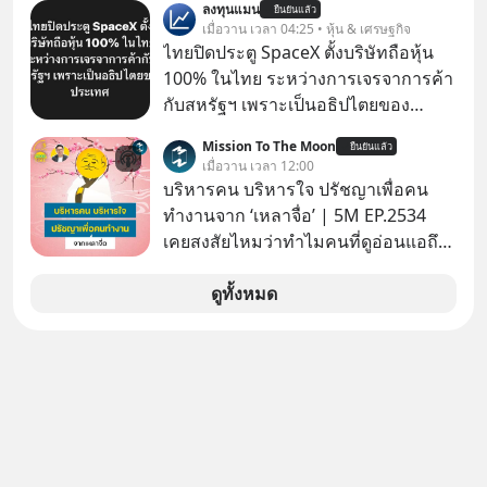
ลงทุนแมน
รายได้รวม 3.5 ล้านล้านบาทในปี 2568
ยืนยันแล้ว
ของอนุภูมิภาคลุ่มแม่น้ำโขง
เมื่อวาน เวลา 04:25 • หุ้น & เศรษฐกิจ
ไทยปิดประตู SpaceX ตั้งบริษัทถือหุ้น
100% ในไทย ระหว่างการเจรจาการค้า
กับสหรัฐฯ เพราะเป็นอธิปไตยของ
ประเทศ Bloomberg รายงาน ไทย
Mission To The Moon
ยืนยันแล้ว
ประกาศจุดยืนชัดเจนว่า จะไม่อนุญาต
เมื่อวาน เวลา 12:00
ให้บริษัทสหรัฐฯ ตั้งบริษัทโทรคมนาคม
บริหารคน บริหารใจ ปรัชญาเพื่อคน
ดาวเทียมที่ถือหุ้น 100% โดยชาวต่าง
ทำงานจาก ‘เหลาจื่อ’ | 5M EP.2534
ชาติ ในระหว่างการเจรจาการค้ากับ
เคยสงสัยไหมว่าทำไมคนที่ดูอ่อนแอถึง
รัฐบาลสหรัฐ โดยให้เหตุผลว่าเป็น
กลายเป็นคนที่เข้มแข็งที่สุดในบาง
ประเด็นด้านอธิปไตยของประเทศ
สถานการณ์ แล้วทำไมคนที่ไม่ออกแรง
ดูทั้งหมด
ทำอะไรเลยถึงประสบความสำเร็จได้ไว
กว่าใครเพื่อน? ไม่แน่ว่าคนกลุ่มนี้อาจ
จะเป็นคนที่รู้จักบริหารใจตัวเอง และคน
รอบตัวได้เก่งที่สุดก็เป็นได้ โดยพอดแค
สต์ 5M ในวันนี้จะพาทุกคนไปสำรวจวิธี
การบริหารคนและบริหารใจ ปรัชญา
เพื่อคนทำงานจาก ‘เหลาจื่อ’ (เล่าจื๊อ) นัก