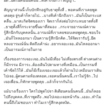
ยึด ..ยึดในคนนั้นคนนี้ ..ที่เค้าเรียกว่า สัญญา..
สัญญาส่วนนี้ เก็บบักทึกอยู่กับธาตุทั้งสี่ .. พอคนที่เราเคยพูด
เคยคุย จู่ๆเค้าก็หายไป.. ..บางทีเค้านึกถึงเรา ..มันก็เป็นกระแส
คลื่น ..มาสะกิดจิตของเรา  จิตเราก็ส่งต่อไปกระทบธาตทั้งสี 
..ธาตุทั้งสี่ก็กระจายขึ้นมาที่สมอง  ..กระจายอารมณ์ความ
รู้สึกนึกกับบุคคลนั้น..อารมณ์ที่เราเคยชอบเคยพูดคุย..ชอบใจ 
..มันก็ไหลออกมา เป็นความรู้สึกนึกคิด ..ให้จิตเรารับรู้..ยึด
หลงอารมณ์นั่น คิดถึงเค้าน่ะ .อยากเจอะเจอ..มันไหลออกมา 
.เป็นอารมณ์ภายในกาย
เรื่องของการเจอะเจอ..มันไม่มีเที่ยง ไม่เที่ยงตรงที่ ต่างคนต่าง
ก็มีกรรม มีภาระ..ต้องเดินไปตามทางที่เหมือน..เป็นกรรมที่
เค้าขีดไว้ให้ ..มันก็มีเรื่องเจอะเจอแล้วก็ผ่านไป เหมือนเราเดิน
ไปเจอ..ผู้คนตามท้องตลอด..เจอคนนั้นคนนี้..เราไม่รู้จัก ..ไป
เจอเพื่อน..ก็ทักทายพูดคุย ..แล้วก็จากกันไป.
แม้บางเรื่องเรา ใครไปพูดไปจา ติเตียนคนนั้นคนนี้ ..มันก็ลอย
ไปถึงบุคคล..ที่เราพูดถึง ..พอไปเจอะเจอหน้ากัน ..เออะ..ทำไม
คนนี้ถึงไม่ชอบเรา ทำไมเรารู้สึกหงุดหงิด..