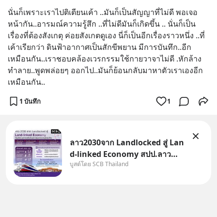
นั่นก็เพราะเราไปติเตียนเค้า ..มันก็เป็นสัญญาที่ไม่ดี พอเจอ
หน้ากัน..อารมณ์ความรู้สึก ..ที่ไม่ดีมันก็เกิดขึ้น .. นั่นก็เป็น
เรื่องที่ต้องสังเกตุ ค่อยสังเกตดูเอง นี่ก็เป็นอีกเรื่องราวหนึ่ง ..ที่
เค้าเรียกว่า ดินฟ้าอากาศเป็นสักขีพยาน มีการบันทึก..อีก
เหมือนกัน..เราชอบคล้องเวรกรรมใช้กายวาจาไม่ดี .หักล้าง
ทำลาย..พูดพล่อยๆ ออกไป..มันก็ย้อนกลับมาหาตัวเราเองอีก
เหมือนกัน..
1 บันทึก
1
ลาว2030จาก Landlocked สู่ Lan
d-linked Economy สปป.ลาว
บูสต์โดย SCB Thailand
กำลังเปลี่ยนบทบาทจาก “ประเทศ
ทางผ่าน” สู่ “ศูนย์กลางเศรษฐกิจ
และโลจิสติกส์” ของอนุภูมิภาคลุ่ม
แม่น้ำโขง