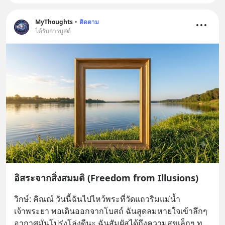
MyThoughts
•
ติดตาม
ได้รับการบูสต์
อิสระจากสิ่งสมมติ (Freedom from Illusions)
วิกษ์: คิณณ์ วันนี้ฉันไปไหว้พระที่วัดแถวริมแม่น้ำ
เจ้าพระยา พอเดินออกจากโบสถ์ ฉันสูดลมหายใจเข้าลึกๆ 
อากาศมันโปร่งโล่งดีนะ ฉันสัมผัสได้ถึงความสุขเล็กๆ ท
... 