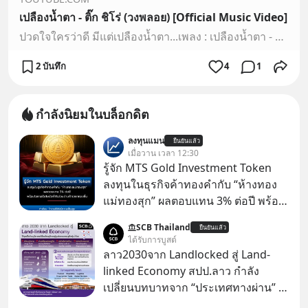
เปลืองน้ำตา - ติ๊ก ชิโร่ (วงพลอย) [Official Music Video]
ปวดใจใครว่าดี มีแต่เปลืองน้ำตา...เพลง : เปลืองน้ำตา - ติ๊ก ชิโร่ (วงพลอย)อัลบั้ม : พลอย # 3===ติดตามข่าวสาร ศิลปินที่คุณคิดถึง===https://www.facebook.com/NI...
2 บันทึก
4
1
กำลังนิยมในบล็อกดิต
ลงทุนแมน
ยืนยันแล้ว
เมื่อวาน เวลา 12:30
รู้จัก MTS Gold Investment Token
ลงทุนในธุรกิจค้าทองคำกับ “ห้างทอง
แม่ทองสุก” ผลตอบแทน 3% ต่อปี พร้อม
โอกาสรับโบนัสกำไรส่วนต่างถ้าราคา
SCB Thailand
ยืนยันแล้ว
ทองขึ้น / ลงทุนแมนจะเล่าให้ฟัง x MTS
ได้รับการบูสต์
Gold Group กลุ่ม MTS Gold หรือห้าง
ลาว2030จาก Landlocked สู่ Land-
ทองแม่ทองสุก อยู่ในธุรกิจทองคำมา
linked Economy สปป.ลาว กำลัง
นานกว่า 74 ปี ปัจจุบันนับเป็นกลุ่มธุรกิจ
เปลี่ยนบทบาทจาก “ประเทศทางผ่าน” สู่
ทองคำที่ใหญ่เป็นอันดับ 2 ของไทย ที่มี
“ศูนย์กลางเศรษฐกิจและโลจิสติกส์”