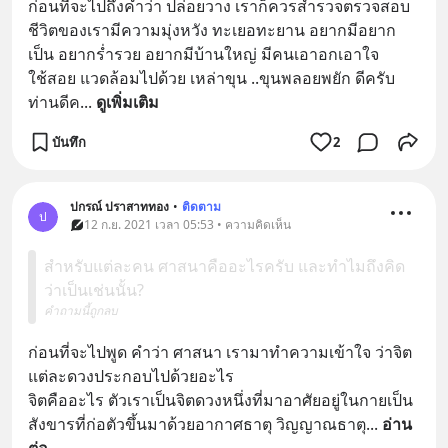
ก่อนที่จะไปถึงคำว่า ปล่อยวาง เราก็ควรสำรวจตรวจสอบ 
ชีวิตของเรามีความมุ่งหวัง ทะเยอทะยาน อยากมีอยาก
เป็น อยากร่ำรวย อยากมีบ้านใหญ่ มีคนเอาอกเอาใจ 
ใช้สอย แวดล้อมไปด้วย เหล่าขุน ..ขุนพลอยพยัก ดีครับ
ท่านดีค
... 
ดูเพิ่มเติม
บันทึก
2
ปกรณ์ ปราสาททอง
•
ติดตาม
ป
12 ก.ย. 2021 เวลา 05:53 • ความคิดเห็น
สำหรับแต่ละคน ศาสนาคืออะไรครับ และทำไมถึงคิด
ว่าเป็นเช่นนั้น?
คำถามนี้ถูกลบ
ก่อนที่จะไปพูด คำว่า ศาสนา เรามาทำความเข้าใจ ว่าจิต
แต่ละดวงประกอบไปด้วยอะไร 
จิตคืออะไร ตัวเราเป็นจิตดวงหนึ่งที่มาอาศัยอยู่ในกายเป็น
สังขารที่ก่อตัวขึ้นมาด้วยอากาศธาตุ วิญญาณธาตุ
... 
อ่าน