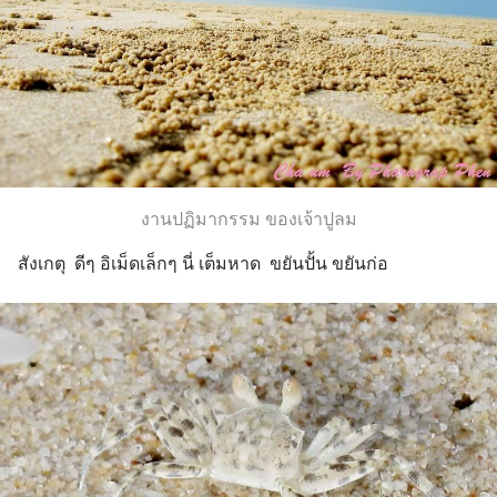
งานปฏิมากรรม ของเจ้าปูลม
สังเกตุ  ดีๆ อิเม็ดเล็กๆ นี่ เต็มหาด  ขยันปั้น ขยันก่อ