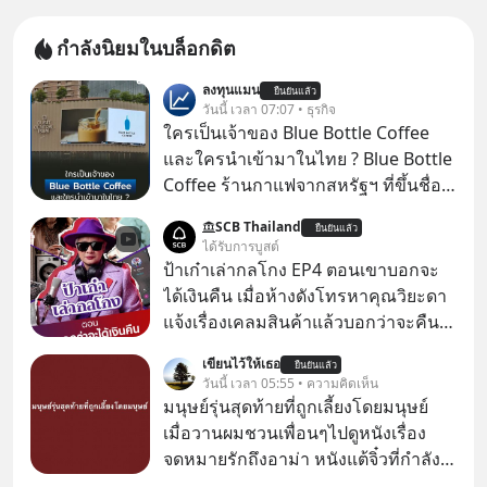
กำลังนิยมในบล็อกดิต
ลงทุนแมน
ยืนยันแล้ว
วันนี้ เวลา 07:07 • ธุรกิจ
ใครเป็นเจ้าของ Blue Bottle Coffee
และใครนำเข้ามาในไทย ? Blue Bottle
Coffee ร้านกาแฟจากสหรัฐฯ ที่ขึ้นชื่อ
เรื่องความพิถีพิถัน กำลังจะเปิดสาขา
SCB Thailand
ยืนยันแล้ว
แรกในประเทศไทย ที่ Central Park
ได้รับการบูสต์
ป้าเก๋าเล่ากลโกง EP4 ตอนเขาบอกจะ
ได้เงินคืน เมื่อห้างดังโทรหาคุณวิยะดา
แจ้งเรื่องเคลมสินค้าแล้วบอกว่าจะคืน
เงิน คุณวิยะดาจะได้เงินจริง หรือเป็น
เขียนไว้ให้เธอ
ยืนยันแล้ว
เรื่องจ้อจี้ หาคำตอบได้ที่ “ป้าเก๋าเล่ากล
วันนี้ เวลา 05:55 • ความคิดเห็น
โกง” EP4 ตอน “เขาบอกว่าจะได้เงิน
มนุษย์รุ่นสุดท้ายที่ถูกเลี้ยงโดยมนุษย์
คืน” #ป้าเก๋าเล่ากลโกง #แก้เกมกลโกง
เมื่อวานผมชวนเพื่อนๆไปดูหนังเรื่อง
#อยู่อย่างยั่งยืน #Cybersecurity #เตือน
จดหมายรักถึงอาม่า หนังแต้จิ๋วที่กำลัง
ภัยออนไลน์
โด่งดังทั่วโลกอยู่ในตอนนี้ เหตุเกิดจาก