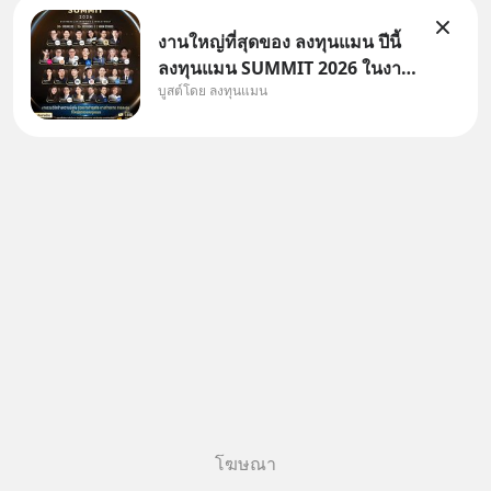
งานใหญ่ที่สุดของ ลงทุนแมน ปีนี้
ลงทุนแมน SUMMIT 2026 ในงาน
บูสต์โดย ลงทุนแมน
นี้จะมีเจ้าของธุรกิจ Dr.PONG,
หมึกกรุบ, Srichand, Jones’
Salad, LA GLACE, Fastwork,
MizuMi, KARMART, อิชิตัน มา
แชร์ความรู้การสร้างธุรกิจ
โฆษณา