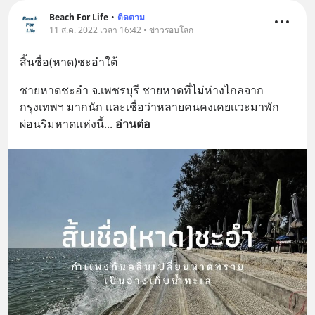
Beach For Life
•
ติดตาม
11 ส.ค. 2022 เวลา 16:42 • ข่าวรอบโลก
สิ้นชื่อ(หาด)ชะอำใต้
ชายหาดชะอำ จ.เพชรบุรี ชายหาดที่ไม่ห่างไกลจาก
กรุงเทพฯ มากนัก เเละเชื่อว่าหลายคนคงเคยเเวะมาพัก
ผ่อนริมหาดเเห่งนี้
... 
อ่านต่อ