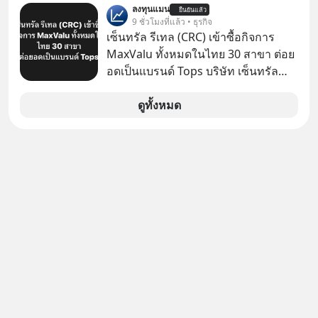
ลงทุนแมน
ยืนยันแล้ว
ป๊าผมเห็นโปสเตอร์หนังเรื่องนี้หลาย
9 ชั่วโมงที่แล้ว • ธุรกิจ
เดือนก่อนและอยากดูมาก ด้วยเพราะว่า
เซ็นทรัล รีเทล (CRC) เข้าซื้อกิจการ
อากงก็มาจากเมืองจีน ป๊าก็พูดแต้จิ๋วได้
MaxValu ทั้งหมดในไทย 30 สาขา ต่อย
มีเรื่องราวมีความผูกพันที่ได้ยินตั้งแต่
อดเป็นแบรนด์ Tops บริษัท เซ็นทรัล
เด็ก
รีเทล คอร์ปอเรชั่น จำกัด (มหาชน) หรือ
CRC แจ้งตลาดหลักทรัพย์ฯ ว่า บริษัท
ดูทั้งหมด
เซ็นทรัล ฟู้ด รีเทล จำกัด (CFR) ซึ่งเป็น
บริษัทย่อยที่ CRC ถือหุ้นทั้งทางตรงและ
ทางอ้อม 100%