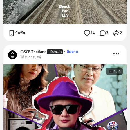
บันทึก
14
3
2
SCB Thailand
•
ติดตาม
ยืนยันแล้ว
ได้รับการบูสต์
1:41