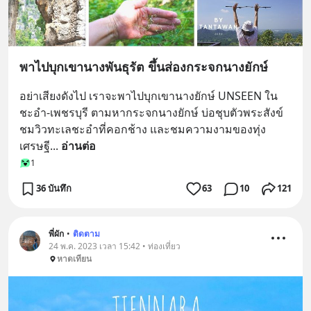
พาไปบุกเขานางพันธุรัต ขึ้นส่องกระจกนางยักษ์
อย่าเสียงดังไป เราจะพาไปบุกเขานางยักษ์ UNSEEN ใน
ชะอำ-เพชรบุรี ตามหากระจกนางยักษ์ บ่อชุบตัวพระสังข์ 
ชมวิวทะเลชะอำที่คอกช้าง และชมความงามของทุ่ง
เศรษฐี
... 
อ่านต่อ
1
36 บันทึก
63
10
121
พี่ผัก
•
ติดตาม
24 พ.ค. 2023 เวลา 15:42 • ท่องเที่ยว
หาดเทียน