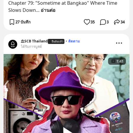
Chapter 79: "Sometime at Bangkao" Where Time 
Slows Down
... 
อ่านต่อ
27 บันทึก
35
3
34
SCB Thailand
•
ติดตาม
ยืนยันแล้ว
ได้รับการบูสต์
1:41