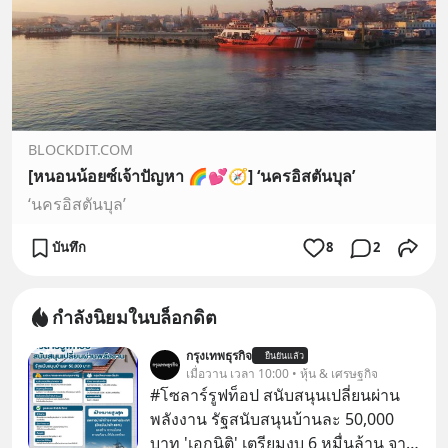
BLOCKDIT.COM
[หนอนน้อยซ์เจ้าปัญหา 🌈💕🧭] ‘นครอิสตันบุล’
‘นครอิสตันบุล’
บันทึก
8
2
กำลังนิยมในบล็อกดิต
กรุงเทพธุรกิจ
ยืนยันแล้ว
เมื่อวาน เวลา 10:00 • หุ้น & เศรษฐกิจ
#โซลาร์รูฟท็อป สนับสนุนเปลี่ยนผ่าน
พลังงาน รัฐสนับสนุนบ้านละ 50,000
บาท 'เอกนิติ' เตรียมงบ 6 หมื่นล้าน จาก