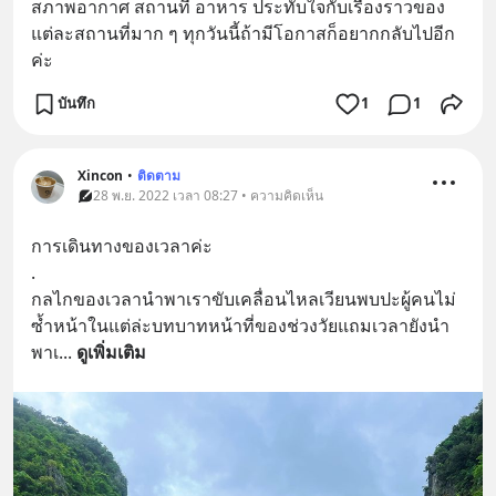
สภาพอากาศ สถานที่ อาหาร ประทับใจกับเรื่องราวของ
แต่ละสถานที่มาก ๆ ทุกวันนี้ถ้ามีโอกาสก็อยากกลับไปอีก
ค่ะ
บันทึก
1
1
Xincon
•
ติดตาม
28 พ.ย. 2022 เวลา 08:27 • ความคิดเห็น
การเดินทางของเวลาค่ะ 
.
กลไกของเวลานำพาเราขับเคลื่อนไหลเวียนพบปะผู้คนไม่
ซ้ำหน้าในแต่ล่ะบทบาทหน้าที่ของช่วงวัยแถมเวลายังนำ
พาเ
... 
ดูเพิ่มเติม