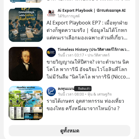
พ.ร.ก.เงินกู้ ผุดบิ๊กโปรเจกต์ ‘Solar
Ai Export Playbook | นักรบส่งออกยุค AI
Rooftop’ อุดหนุน 5 หมื่นต่อครัวเรือน
ได้รับการบูสต์
ตั้งเป้า 5 แสน 1 ล้านครัวเรือน ดึงแบงก์
AI Export Playbook EP7 : เมื่อทุกฝ่าย
รัฐปล่อยกู้ดอกเบี้ยต่ำ
ต่างก็พูดความจริง | ข้อมูลไม่ได้โกหก
แต่คนเราเลือกมองเฉพาะส่วนที่เกี่ยวกับ
ตัวเองเสมอ
Timeless History (ประวัติศาสตร์ไร้กาลเวลา)
วันนี้ เวลา 03:17 • ประวัติศาสตร์
ขายวิญญาณให้ปีศาจ? เจาะตำนาน นิค
โคโล พาการินี อัจฉริยะไวโอลินที่โลก
ไม่มีวันลืม “นิคโคโล พาการินี (Niccolò
Paganini)” เป็นหนึ่งในนักไวโอลินชาว
ลงทุนแมน
ยืนยันแล้ว
อิตาลีที่มีชื่อเสียงที่สุดในสมัยศตวรรษที่
วันนี้ เวลา 08:00 • หุ้น & เศรษฐกิจ
19 ผู้ทำให้ผู้ชมต้องตกตะลึงด้วยการ
รายได้เกษตร อุตสาหกรรม ท่องเที่ยว
แสดงที่ดูราวกับว่าเป็นไปไม่ได้ ทั้ง
ของไทย ครึ่งหนึ่งมาจากไหนบ้าง ?
ความเร็ว ความแม่นยำ เทคนิคอัน
แปลกใหม่ และการปรากฏตัวบนเวทีที่
ดึงดูดสายตาอย่างมีพลัง ซึ่งทั้งหมดนี้
ดูทั้งหมด
วิเศษพิสดารเสียจนเริ่มมีข่าวลือสะพัด