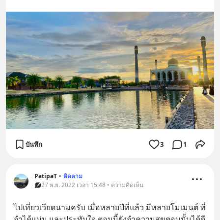
บันทึก
3
1
PatipaT
•
ติดตาม
27 พ.ย. 2022 เวลา 15:48 • ความคิดเห็น
ไปเที่ยวเวียดนามครับ เมื่อหลายปีที่แล้ว มีหลายโมเมนต์ ที่
จำได้แม่น และประทับใจ ตอนนี้ยังจำความสุขตอนนั้นได้ดี