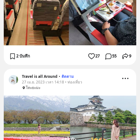
2 บันทึก
27
55
9
Travel is all Around
•
ติดตาม
27 เม.ย. 2023 เวลา 14:18 • ท่องเที่ยว
โทะยะมะ