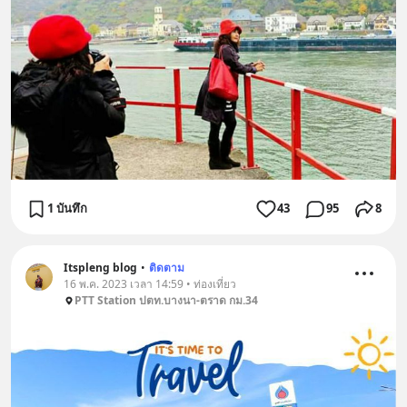
1 บันทึก
43
95
8
Itspleng blog
•
ติดตาม
16 พ.ค. 2023 เวลา 14:59 • ท่องเที่ยว
PTT Station ปตท.บางนา-ตราด กม.34