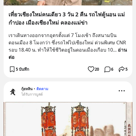
เที่ยวเชียงใหม่คนเดียว 3 วัน 2 คืน รถไฟตู้นอน แม่
กำปอง เมืองเชียงใหม่ คลองแม่ข่า
เราเดินทางออกจากอุดรตั้งแต่ 7 โมงเช้า ถึงสนามบิน
ดอนเมือง 8 โมงกว่า ซึ่งรถไฟไปเชียงใหม่ ด่วนพิเศษ CNR 
รอบ 18.40 น. ทำให้ใช้ชีวิตอยู่ในดอนเมืองเกือบ 10
... 
อ่าน
ต่อ
5 บันทึก
20
6
5
กุ้ยหลิน
•
ติดตาม
ได้รับการบูสต์