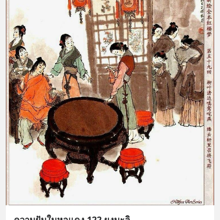
ความฝันในหอแดง 122 ผงมะลิ