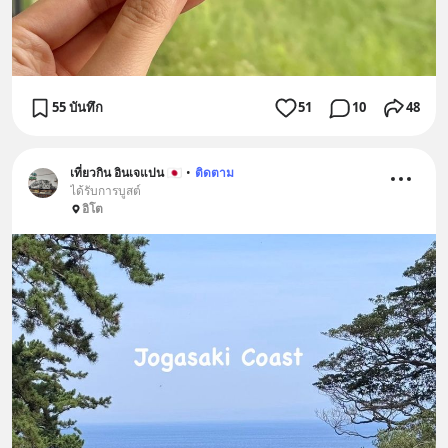
55 บันทึก
51
10
48
เที่ยวกิน อินเจแปน 🇯🇵
•
ติดตาม
ได้รับการบูสต์
อิโต