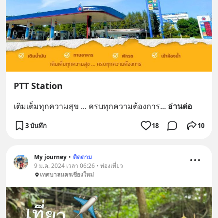
PTT Station
เติมเต็มทุกความสุข ... ครบทุกความต้องการ
... 
อ่านต่อ
3 บันทึก
18
10
My journey
•
ติดตาม
9 ม.ค. 2024 เวลา 06:26 • ท่องเที่ยว
เทศบาลนครเชียงใหม่