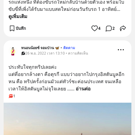
รถแห่งหนึ่ง ที่ต้องขับรถใหม่กลับบ้านด้วยตัวเอง พร้อมใบ
ขับขี่ที่เพิ่งได้รับมาแบบสดใหม่ก่อนวันรับรถ 1 อาทิตย์
... 
ดูเพิ่มเติม
บันทึก
4
2
หนอนน้อยซ์ จอมป่วน 🦋
•
ติดตาม
26 พ.ย. 2022 เวลา 13:10 • ความคิดเห็น
ประทับใจทุกทริปเลยค่ะ
แต่ที่อยากล้างตา คือตุรกี แบบว่าอยากไปกรุงอิสตันบูลอีก
หน คือ ทริปครั้งก่อนมัวแต่ทัวร์ซะค่อนประเทศ จนเหลือ
เวลาให้อิสตันบูลไม่จุใจเลยย ...
... 
อ่านต่อ
1