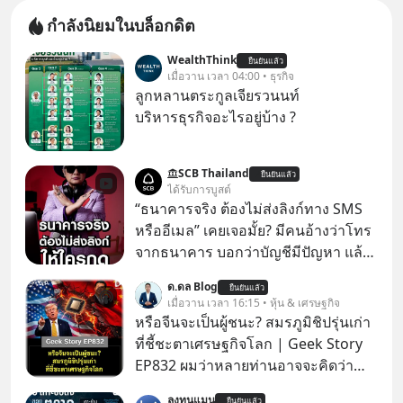
กำลังนิยมในบล็อกดิต
WealthThink
ยืนยันแล้ว
เมื่อวาน เวลา 04:00 • ธุรกิจ
ลูกหลานตระกูลเจียรวนนท์
บริหารธุรกิจอะไรอยู่บ้าง ?
SCB Thailand
ยืนยันแล้ว
ได้รับการบูสต์
“ธนาคารจริง ต้องไม่ส่งลิงก์ทาง SMS
หรืออีเมล” เคยเจอมั้ย? มีคนอ้างว่าโทร
จากธนาคาร บอกว่าบัญชีมีปัญหา แล้ว
ให้กดลิงก์โน่นนี่ หรือสแกนคิวอาร์โค้ด
ด.ดล Blog
ยืนยันแล้ว
ทันที มาฟัง “ป้าเก๋าเล่ากลโกง” เพื่อรู้ทัน
เมื่อวาน เวลา 16:15 • หุ้น & เศรษฐกิจ
มุกหลอกลวงในคราบความน่าเชื่อถือ
หรือจีนจะเป็นผู้ชนะ? สมรภูมิชิปรุ่นเก่า
กันค่ะ #แก้เกมกลโกง #ป้าเก๋าเล่ากล
ที่ชี้ชะตาเศรษฐกิจโลก | Geek Story
โกง #LivesSustainably #อยู่อย่าง
EP832 ผมว่าหลายท่านอาจจะคิดว่า
ยั่งยืน #CyberSecurity #ป้าเก๋า
สงครามชิปมีแค่เรื่อง AI ล้ำๆ ใช่ไหม?
ลงทุนแมน
ยืนยันแล้ว