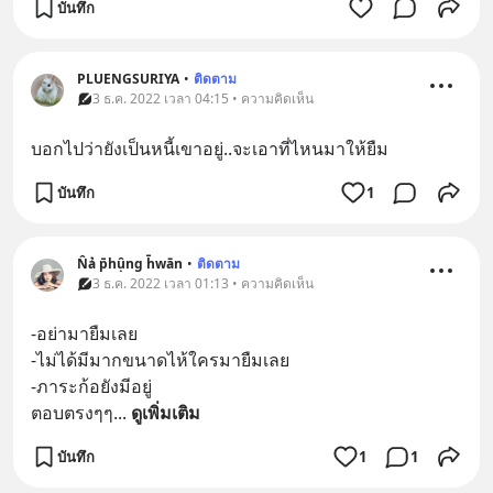
บันทึก
PLUENGSURIYA
•
ติดตาม
3 ธ.ค. 2022 เวลา 04:15 • ความคิดเห็น
บอกไปว่ายังเป็นหนี้เขาอยู่..จะเอาที่ไหนมาให้ยืม
บันทึก
1
N̂ả p̄hụ̂ng h̄wān
•
ติดตาม
3 ธ.ค. 2022 เวลา 01:13 • ความคิดเห็น
-อย่ามายืมเลย
-ไม่ได้มีมากขนาดไห้ใครมายืมเลย
-ภาระก้อยังมีอยู่
ตอบตรงๆๆ
... 
ดูเพิ่มเติม
บันทึก
1
1