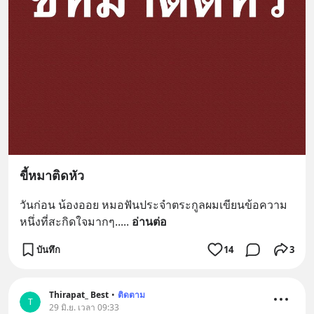
ขี้หมาติดหัว
วันก่อน น้องออย หมอฟันประจำตระกูลผมเขียนข้อความ
หนึ่งที่สะกิดใจมากๆ..
... 
อ่านต่อ
บันทึก
14
3
Thirapat_ Best
•
ติดตาม
T
29 มิ.ย. เวลา 09:33