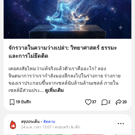
จักรวาลในความว่างเปล่า: วิทยาศาสตร์ ธรรมะ
และการไม่ยึดติด
เคยสงสัยไหมว่าแท้จริงแล้วตัวเราคืออะไร? ลอง
จินตนาการว่าเรากำลังมองลึกลงไปในร่างกาย ร่างกาย
ของเราประกอบขึ้นจากเซลล์นับล้านล้านเซลล์ ภายใน
เซลล์มีส่วนประ
... 
ดูเพิ่มเติม
19 บันทึก
37
2
20
สรุปประเด็น
•
ติดตาม
24 ม.ค. เวลา 13:07 • ครอบครัว & เด็ก