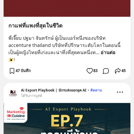
กาแฟที่แพงที่สุดในชีวิต
พี่เจี๊ยบ ปฐมา จันทรักษ์ ผู้เป็นเบอร์หนึ่งของบริษัท 
accenture thailand บริษัทที่ปรึกษาระดับโลกในตอนนี้   
เป็นผู้หญิงไทยที่เก่งและน่าทึ่งที่สุดคนหนึ่งท
... 
อ่านต่อ
1
47 บันทึก
83
45
Ai Export Playbook | นักรบส่งออกยุค AI
•
ติดตาม
ได้รับการบูสต์