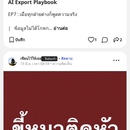
AI Export Playbook
EP7 : เมื่อทุกฝ่ายต่างก็พูดความจริง
|   ข้อมูลไม่ได้โกหก
... 
อ่านต่อ
บันทึก
1
2
เขียนไว้ให้เธอ
•
ติดตาม
ยืนยันแล้ว
15 มิ.ย. เวลา 08:59 • ความคิดเห็น