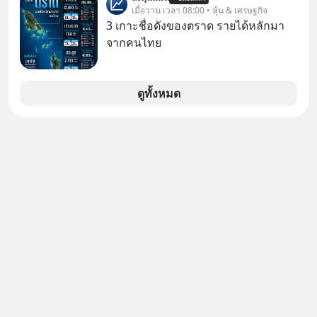
#FraudEducation #FinancialLiteracy
คิดใหม่ได้เลยครับ! ในขณะที่โลกโฟกัส
เมื่อวาน เวลา 08:00 • หุ้น & เศรษฐกิจ
#DigitalBankWithHumanTouch
ชิป 3 นาโนเมตร แต่จีนกำลังเดินเกมที่
3 เกาะชื่อดังของตราด รายได้หลักมา
น่ากลัวกว่า โดยการเข้ายึดครองตลาด
จากคนไทย
‘Legacy Chips’ หรือชิปรุ่นเก่า ฟังดูไร้
ค่า แต่มันคือหัวใจที่ซ่อนอยู่ในรถยนต์
EV, อุปกรณ์การแพทย์ ไปจนถึง
ดูทั้งหมด
ขีปนาวุธ! จีนกำลังใช้ ‘Playbook’ เดิมที่
เคยใช้ถล่มตลาดโซล่าเซลล์มาแล้ว คือ
การทุ่มเงินอุดหนุนมหาศาลจนราคาพัง
ทลาย ถ้าตะวันตกแก้เกมไม่ได้ อเมริกา
อาจต้องยอมจำนนและส่งมอบกุญแจ
ควบคุมโลกฮาร์ดแวร์ให้คู่แข่งอย่าง
ถาวร สงครามที่โลกมองข้ามนี้ดุเดือด
แค่ไหน? เลือกฟังกันได้เลยนะครับ อย่า
ลืมกด Follow ติดตาม PodCast ช่อง
Geek Forever’s Podcast ของผมกัน
ด้วยนะครับ 🎧 ฟังผ่าน Spotify :
https://tinyurl.com/mr39sd7c 🎧 ฟัง
ผ่าน Apple Podcast :