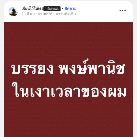
@diipgeek 🔗 หรือกดลิงก์
เขียนไว้ให้เธอ
•
ติดตาม
ยืนยันแล้ว
https://lin.ee/U91Fzyz
23 มี.ค. เวลา 06:28 • ความคิดเห็น