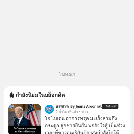
เสียเวลา แค่ใช้ PICKTECH™ บน
แอป
โฆษณา
กำลังนิยมในบล็อกดิต
หรรสาระ By Jeans Aroonrat
ยืนยันแล้ว
2 ชั่วโมงที่แล้ว • ข่าว
โจ ไบเดน อาการทรุด มะเร็งลามถึง
กระดูก ลูกชายยืนยัน พ่อยังใจสู้ เป็นช่วง
เวลาที่ชาวอเมริกันต้องส่งกำลังใจให้กับ