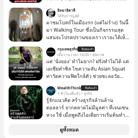
โจ ไบเดน อดีตผู้นำสหรัฐในวัย 83 ปี ที่
อิจฉาอิตาลี
ตอนนี้กำลังต่อสู้กับโรคมะเร็งอย่างหนัก
ได้รับการบูสต์
ล่าสุด ฮันเตอร์ ไบเดน ลูกชายได้ออกมา
มาชมโบสถ์ในเมืองรก (แต่ไม่ร้าง) วันนี้
เปิดเผยอาการของพ่อว่า "น่าเป็นห่วง
มา Walking Tour ซึ่งเป็นกิจกรรมสุด
อย่างมาก" เนื่องจากมะเร็งได้ลุกลามไป
แสนจะโปรดปรานของเรา เราจะได้เห็น
ยังกระดูก และอวัยวะอื่นของร่างกาย ที่
เนเปิลแบบที่มันเป็นทั้งวัน
กรุงเทพธุรกิจ
สร้างความเจ็บปวดทรมานอย่างรุนแรง
ยืนยันแล้ว
เมื่อวาน เวลา 14:00 • สุขภาพ
แต่ยืนยันว่า โจ ไบเดน พ่อของเขายังใจ
แค่ 'นั่งยอง' ทำไมยาก? ฝรั่งทำไม่ได้ แต่
สู้ เพื่อรักษาอาการป่วยของตนอย่างเต็ม
เอเชียทำชิล ไขความลับ Asian Squat
ที่
ท่าวัดความฟิตใกล้ตัว ช่วยชะลอวัย
หลายคนอาจเคยเห็นคลิปไวรัลของชาว
WealthThink
ยืนยันแล้ว
ต่างชาติที่พยายามทำ “Asian Squat”
3 ชั่วโมงที่แล้ว • ธุรกิจ
หรือการนั่งยองแบบคนเอเชีย แต่สุดท้าย
รู้จักแนวคิด สร้างธุรกิจล้านล้าน
ก็เสียการทรงตัว ล้มหงายหลัง หรือไม่ก็
ดอลลาร์ จากตลาดไม่มีมูลค่า ที่เจนเซน
ต้องยกส้นเท้าขึ้น เพราะไม่สามารถนั่ง
หวง ใช้ เมื่อพูดถึงไอเดียการเริ่มต้นทำ
ค้างในท่านั้นได้
ธุรกิจ หลายคนก็คงมองว่าควรเริ่มต้น
ทำธุรกิจที่อยู่ในตลาดใหญ่ ๆ ที่ต้องมี
ดูทั้งหมด
ลูกค้า พร้อมขายได้ทันที