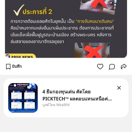
บันทึก
4 ธีมกองทุนเด่น คัดโดย
PICKTECH™ ผลตอบแทนเหนือค่า
บูสต์โดย WealthX
เฉลี่ยกลุ่ม ถ้าอยากค้นหากองทุนที่
ทำผลตอบแทนได้เหนือกว่าค่า
เฉลี่ยกลุ่ม โดยที่ไม่ต้องมานั่ง
ค้นหาข้อมูลและวิเคราะห์เองให้