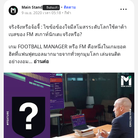
Main Stand
•
ติดตาม
ยืนยันแล้ว
9 เม.ย. 2020 เวลา 05:18 • กีฬา
จริงจังหรือจ้อจี้ : ไขข้อข้องใจมีสโมสรระดับโลกใช้ดาต้า
เบสของ FM สเกาท์นักเตะจริงหรือ?
เกม FOOTBALL MANAGER หรือ FM คือหนึ่งในเกมยอด
ฮิตที่แฟนฟุตบอลมากมายจากทั่วทุกมุมโลก เล่นจนติด
อย่างงอม
... 
อ่านต่อ