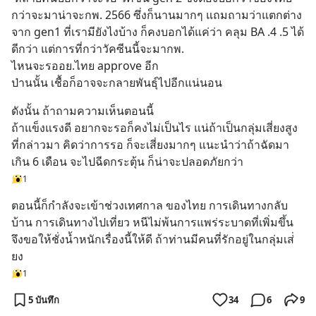
กว่าจะมาน่าจะกพ. 2566 ซึ่งก็นานมากๆ แถมถามว่าแตกต่าง
จาก gen1 ที่เรามียังไงบ้าง ก็คงบอกได้แค่ว่า คลุม BA .4 .5 ได้
ดีกว่า แต่การที่กว่าวัคซีนนี้จะมากพ. 
ไหนจะรออย.ไทย approve อีก
ป่านนั้น เชื้อก็อาจจะกลายพันธุ์ไปอีกแน่นอน
ดังนั้น ถ้าถามความเห็นตอนนี้ 
ถ้าแข็งแรงดี อยากจะรอก็คงไม่เป็นไร แน่ถ้าเป็นกลุ่มเสี่ยงสูง
ที่กล่าวมา คิดว่าการรอ ก็จะเสี่ยงมากๆ แนะนำว่าถ้าฉัดมา
เกิน 6 เดือน จะไปฉีดกระตุ้น ก็น่าจะปลอดภัยกว่า
1
ตอนนี้ก็กำลังจะเข้าช่วงเทศกาล ของไทย การเดินทางกลับ
บ้าน การเดินทางไปเที่ยว หนีไม่พ้นการแพร่ระบาดที่เพิ่มขึ้น 
จึงขอให้ชั่งน้ำหนักเรื่องนี้ให้ดี ถ้าท่านมีคนที่รักอยู่ในกลุ่มเส่่
ยง
1
5 บันทึก
34
6
9