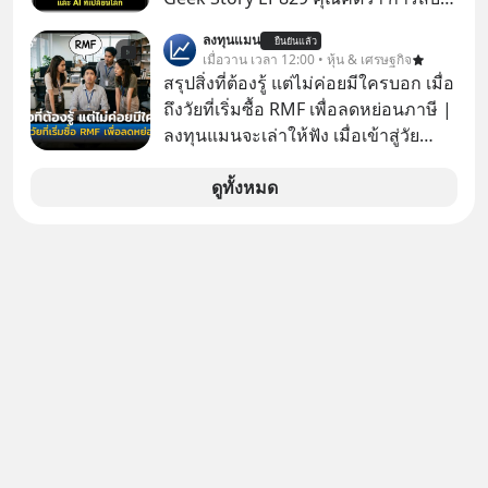
ไพ่ในคาสิโน ปริมาณยูเรเนียมในระเบิด
ลงทุนแมน
ยืนยันแล้ว
นิวเคลียร์ อัลกอริทึมของ Google ที่ใช้
เมื่อวาน เวลา 12:00 • หุ้น & เศรษฐกิจ
โค่นล้มแชมป์เก่าอย่าง Yahoo และ
สรุปสิ่งที่ต้องรู้ แต่ไม่ค่อยมีใครบอก เมื่อ
ความฉลาดของ AI ในปัจจุบัน มีอะไรที่
ถึงวัยที่เริ่มซื้อ RMF เพื่อลดหย่อนภาษี |
เหมือนกัน? เชื่อหรือไม่ว่า สิ่งเปลี่ยนโลก
ลงทุนแมนจะเล่าให้ฟัง เมื่อเข้าสู่วัย
ทั้งหมดนี้ ล้วนมีจุดเริ่มต้นมาจาก “การ
ทำงานและเริ่มมีรายได้ถึงเกณฑ์เสีย
ทะเลาะกัน” ของนักคณิตศาสตร์ชาว
ภาษี หลายคนมักได้รับคำแนะนำให้
ดูทั้งหมด
รัสเซียสองคนเมื่อกว่าร้อยปีก่อน! จาก
ลงทุนใน RMF เพราะนอกจากจะช่วยลด
สมการที่เคยถูกมองว่าไร้สาระและไม่มี
หย่อนภาษีได้แล้ว ยังเป็นโอกาสในการ
ประโยชน์ สู่รากฐานของเทคโนโลยี
สร้างความมั่งคั่งระยะยาว แต่น้อยคน
ระดับล้านล้านดอลลาร์ จุดกำเนิดของ
นักที่จะลงลึกว่า ถ้าลงทุนใน RMF ควรรู้
สมการนี้เกิดขึ้นได้อย่างไร และมันเข้า
อะไรบ้าง ควรดู ตรงไหน ทำอย่างไร ถึง
มาพลิกโฉมหน้าประวัติศาสตร์
จะดีกับเรา แล้วเราควรรู้ข้อมูลอะไร
มนุษยชาติจนถึงยุค AI ได้อย่างไร EP นี้
เกี่ยวกับ RMF บ้าง เพื่อให้นำไปใช้ต่อได้
เราจะมาเจาะลึกเบื้องหลังความลับนี้ไป
จริง ๆ ลงทุนแมนจะเล่าให้ฟัง
พร้อมกันครับ เลือกฟังกันได้เลยนะครับ
อย่าลืมกด Follow ติดตาม PodCast
ช่อง Geek Forever’s Podcast ของผม