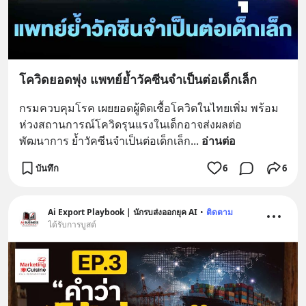
โควิดยอดพุ่ง แพทย์ย้ำวัคซีนจำเป็นต่อเด็กเล็ก
กรมควบคุมโรค เผยยอดผู้ติดเชื้อโควิดในไทยเพิ่ม พร้อม
ห่วงสถานการณ์โควิดรุนแรงในเด็กอาจส่งผลต่อ
พัฒนาการ ย้ำวัคซีนจำเป็นต่อเด็กเล็ก
... 
อ่านต่อ
บันทึก
6
6
Ai Export Playbook | นักรบส่งออกยุค AI
•
ติดตาม
ได้รับการบูสต์