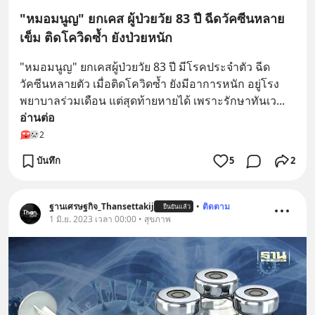
"หมอมนูญ" ยกเคส ผู้ป่วยวัย 83 ปี ฉีดวัคซีนหลาย
เข็ม ติดโควิดซ้ำ ยังป่วยหนัก
"หมอมนูญ" ยกเคสผู้ป่วยวัย 83 ปี มีโรคประจำตัว ฉีด
วัคซีนหลายตัว เมื่อติดโควิดซ้ำ ยังมีอาการหนัก อยู่โรง
พยาบาลร่วมเดือน แต่สุดท้ายหายได้ เพราะรักษาทันเว
... 
อ่านต่อ
2
บันทึก
5
2
ฐานเศรษฐกิจ_Thansettakij
•
ติดตาม
ยืนยันแล้ว
1 มิ.ย. 2023 เวลา 00:00 • สุขภาพ