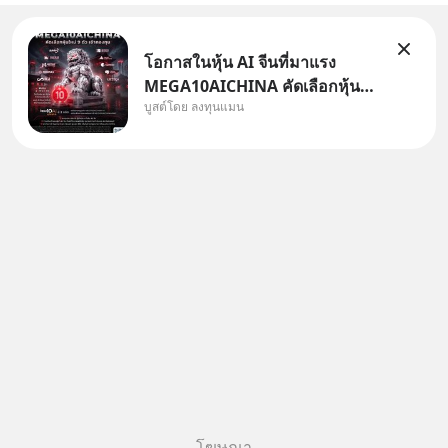
โอกาสในหุ้น AI จีนที่มาแรง
MEGA10AICHINA คัดเลือกหุ้น
บูสต์โดย ลงทุนแมน
ใหม่ 9 ตัว เข้ากองทุน.. ครอบคลุม
ทั้งซัปพลายเชน AI จีน พิเศษ ช่วง
3 - 19 ส.ค. 69 มีโปรโมชัน ลด
50% ค่าธรรมเนียมซื้อ | ยอด 2
ล้านบาทขึ้นไป ฟรีค่าธรร
โฆษณา