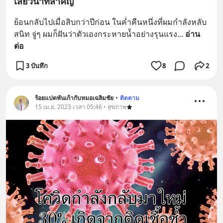
เสี้ยวนาทีสำคัญ
ย้อนกลับไปเมื่อสิบกว่าปีก่อน ในค่ำคืนหนึ่งที่ผมกำลังหลับ
สนิท จู่ๆ ผมก็ฝันว่าตัวเองกระหายน้ำอย่างรุนแรง
... 
อ่าน
ต่อ
3 บันทึก
8
2
ร้อยแปดพันเก้ากับหมอเฉลิมชัย
•
ติดตาม
15 เม.ย. 2023 เวลา 05:46 • สุขภาพ