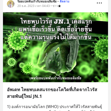
ร้อยแปดพันเก้ากับหมอเฉลิมชัย
•
ติดตาม
20 ธ.ค. 2023 เวลา 04:43 • ข่าว
อัพเดท ไทยพบเคสแรกของโควิดที่เกิดจากไวรัส
สายพันธุ์ใหม่ JN.1
1) องค์การอนามัยโลก (WHO) ประกาศให้ไวรัสสายพันธุ์