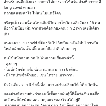
สำหรับคนที่แข็งแรง อาการไม่ต่างจากไข้หวัด ต่างที่อาจจะมี 
long covid ตามมา 
หลายคนชะล่าใจ ไม่สน ไม่แคร์ใดๆ
จริงๆแล้ว ตอนนี้คนไทยเสียชีวิตจากโควิด เฉลี่ยวันละ 15 คน 
ถือว่าไม่น้อย เพิ่มจากช่วงเดือนกย./ตค. มา 2 เท่า เลยทีเดียว
1
แน่นอนว่า icu covid ที่ปิดๆกับไป ก็กลับมาเปิดให้บริการกัน
ใหม่ แม้จะไม่เต็มเอี๊ยด แต่ก็ถือว่าคึกคักมากๆ
คนไข้หนักส่วนมาก ไม่พ้นความเสี่ยงเหล่านี้ 
- สูงอายุ
- ไม่ฉีดวัคซีน หรือ ฉีดมานานมากกว่า 6 เดือน
- มีโรคประจำตัวเยอะ เช่น ไตวาย เบาหวาน
ปัจจัยเดียว จาก 3 ข้อนี้ ที่สามารถปรับเปลี่ยนได้ ก็คือ วัคซีน
แต่อย่างที่ทราบกัน ว่าตอนนี้เชื้อสายพันธุ์นี้ก็ดื้อวัคซีน แต่ดื้อ
แค่ไหน ก็ยังช่วยลดความาุนแรงของโรคได้อยู่ดี 
 หลายคนบอกว่าจะรอ วัคซีน gen 2 ซึ่งต้องบอกว่าของไทย 