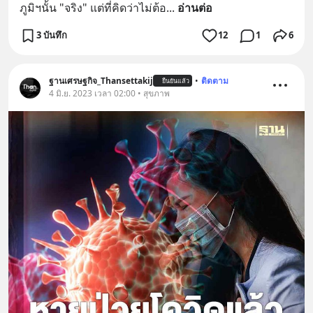
ภูมิฯนั้น "จริง" แต่ที่คิดว่าไม่ต้อ
... 
อ่านต่อ
3 บันทึก
12
1
6
ฐานเศรษฐกิจ_Thansettakij
•
ติดตาม
ยืนยันแล้ว
4 มิ.ย. 2023 เวลา 02:00 • สุขภาพ