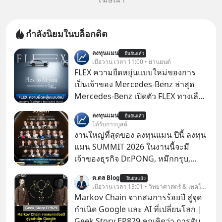
กำลังนิยมในบล็อกดิต
ลงทุนแมน
ยืนยันแล้ว
เมื่อวาน เวลา 11:00 • ยานยนต์
FLEX ความยืดหยุ่นแบบใหม่ของการ
เป็นเจ้าของ Mercedes-Benz ล่าสุด
Mercedes-Benz เปิดตัว FLEX ทางเลือก
เป็นเจ้าของรถที่ยืดหยุ่น บนแนวคิด
ลงทุนแมน
ยืนยันแล้ว
“Flex to Fit You ยืดได้ตามสไตล์คุณ
ได้รับการบูสต์
ด้วย StarChoice” ตอบโจทย์ Lifestyle
งานใหญ่ที่สุดของ ลงทุนแมน ปีนี้ ลงทุน
การเป็นเจ้าของรถที่ออกแบบการเงินได้
แมน SUMMIT 2026 ในงานนี้จะมี
เอง ครบสัญญาจะผ่อนต่อ คืนรถ หรือ
เจ้าของธุรกิจ Dr.PONG, หมึกกรุบ,
ซื้อขาดก็ได้ เช่น
Srichand, Jones’ Salad, LA GLACE,
ด.ดล Blog
ยืนยันแล้ว
Fastwork, MizuMi, KARMART, อิชิตัน
เมื่อวาน เวลา 13:01 • วิทยาศาสตร์ & เทคโนโลยี
มาแชร์ความรู้การสร้างธุรกิจ
Markov Chain จากสมการร้อยปี สู่จุด
กำเนิด Google และ AI ที่เปลี่ยนโลก |
Geek Story EP829 คุณคิดว่า การสับ