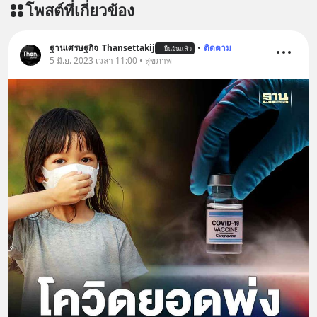
โพสต์ที่เกี่ยวข้อง
บรรเทาความเครียด ลดความวิตกกังวล
เพิ่มการผ่อนคลาย ซึ่งช่วยให้การนอน
หลับมีประสิทธิภาพมากยิ่งขึ้น 📍 สนใจ
ฐานเศรษฐกิจ_Thansettakij
•
ติดตาม
ยืนยันแล้ว
สั่งซื้อสินค้า Diip CBD 💬 LINE :
5 มิ.ย. 2023 เวลา 11:00 • สุขภาพ
@diipgeek 🔗 หรือกดลิงก์
https://lin.ee/U91Fzyz