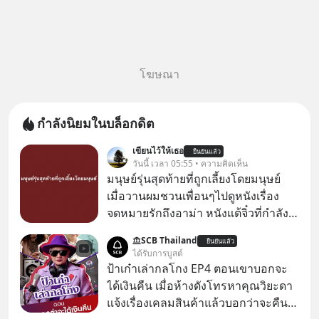
โฆษณา
กำลังนิยมในบล็อกดิต
เขียนไว้ให้เธอ
ยืนยันแล้ว
วันนี้ เวลา 05:55 • ความคิดเห็น
มนุษย์รุ่นสุดท้ายที่ถูกเลี้ยงโดยมนุษย์
เมื่อวานผมชวนเพื่อนๆไปดูหนังเรื่อง
จดหมายรักถึงอาม่า หนังแต้จิ๋วที่กำลัง
โด่งดังทั่วโลกอยู่ในตอนนี้ เหตุเกิดจาก
SCB Thailand
ยืนยันแล้ว
ป๊าผมเห็นโปสเตอร์หนังเรื่องนี้หลาย
ได้รับการบูสต์
เดือนก่อนและอยากดูมาก ด้วยเพราะว่า
ป้าเก๋าเล่ากลโกง EP4 ตอนเขาบอกจะ
อากงก็มาจากเมืองจีน ป๊าก็พูดแต้จิ๋วได้
ได้เงินคืน เมื่อห้างดังโทรหาคุณวิยะดา
มีเรื่องราวมีความผูกพันที่ได้ยินตั้งแต่
แจ้งเรื่องเคลมสินค้าแล้วบอกว่าจะคืน
เด็ก