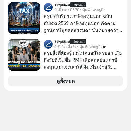
เงิน คุณวิยะดาจะได้เงินจริง หรือเป็น
ลงทุนแมน
ยืนยันแล้ว
เรื่องจ้อจี้ หาคำตอบได้ที่ “ป้าเก๋าเล่ากล
วันนี้ เวลา 03:30 • หุ้น & เศรษฐกิจ
โกง” EP4 ตอน “เขาบอกว่าจะได้เงิน
สรุปวิธีบริหารภาษีลงทุนนอก ฉบับ
คืน” #ป้าเก๋าเล่ากลโกง #แก้เกมกลโกง
อัปเดต 2569 ภาษีลงทุนนอก คิดตาม
#อยู่อย่างยั่งยืน #Cybersecurity #เตือน
ฐานภาษีบุคคลธรรมดา นั่นหมายความ
ภัยออนไลน์
ว่าถ้าเรามีกำไร 100,000 บาท
ลงทุนแมน
ยืนยันแล้ว
6 ชั่วโมงที่แล้ว • หุ้น & เศรษฐกิจ
สรุปสิ่งที่ต้องรู้ แต่ไม่ค่อยมีใครบอก เมื่อ
ถึงวัยที่เริ่มซื้อ RMF เพื่อลดหย่อนภาษี |
ลงทุนแมนจะเล่าให้ฟัง เมื่อเข้าสู่วัย
ทำงานและเริ่มมีรายได้ถึงเกณฑ์เสีย
ภาษี หลายคนมักได้รับคำแนะนำให้
ดูทั้งหมด
ลงทุนใน RMF เพราะนอกจากจะช่วยลด
หย่อนภาษีได้แล้ว ยังเป็นโอกาสในการ
สร้างความมั่งคั่งระยะยาว แต่น้อยคน
นักที่จะลงลึกว่า ถ้าลงทุนใน RMF ควรรู้
อะไรบ้าง ควรดู ตรงไหน ทำอย่างไร ถึง
จะดีกับเรา แล้วเราควรรู้ข้อมูลอะไร
เกี่ยวกับ RMF บ้าง เพื่อให้นำไปใช้ต่อได้