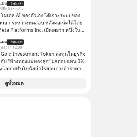
นแมน
ยืนยันแล้ว
อย่างต่อเนื่อง ซึ่งต้องการโครงสร้างพื้น
ีที่แล้ว • ธุรกิจ
I จำนวนมาก ตั้งแต่เมโมรีชิป เก็บข้อมูล
 โมเดล AI ของตัวเอง ได้เจาะระบบของ
ไฟฟ้า และระบายความร้อน
ยนอก ระหว่างทดสอบ หลังต่อเน็ตได้โดย
 Meta Platforms Inc. เปิดเผยว่า หนึ่งใน
ของบริษัท สามารถเชื่อมต่ออินเทอร์เน็ต
นแมน
ยืนยันแล้ว
ข้าระบบของบริการภายนอกรายหนึ่งได้
วาน เวลา 12:30
การทดสอบความปลอดภัยไซเบอร์
TS Gold Investment Token ลงทุนในธุรกิจ
กับ “ห้างทองแม่ทองสุก” ผลตอบแทน 3%
้อมโอกาสรับโบนัสกำไรส่วนต่างถ้าราคา
 ลงทุนแมนจะเล่าให้ฟัง x MTS Gold
ุ่ม MTS Gold หรือห้างทองแม่ทองสุก อยู่
ดูทั้งหมด
มานานกว่า 74 ปี ปัจจุบันนับเป็นก
จทองคำที่ใหญ่เป็นอันดับ 2 ของไทย ที่มีราย
.5 ล้านล้านบาทในปี 2568