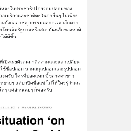
ะไม่หลงในประชาธิปไตยจอมปลอมของ
ว่าอเมริกาและชาติตะวันตกอื่นๆ ไม่เพียง
 แถมยังก่ออาชญากรรมตลอดเวลาอีกต่าง
ื่อโค่นล้มรัฐบาลหรือสถาบันหลักของชาติ 
ด้ดีขึ้น
ที่เปิดเผยตัวตนมาติดตามและแลกเปลี่ยน
 ใครใช้ชื่อปลอม นามสกุลปลอมและรูปปลอม
ะครับ ใครที่ปอดแหก ขี้ขลาดตาขาว
หยาบๆ แต่ปกปิดชื่อแซ่ ไม่ให้ใครรู้ว่าตน
ใดๆ แค่อ่านเฉยๆ ก็พอครับ