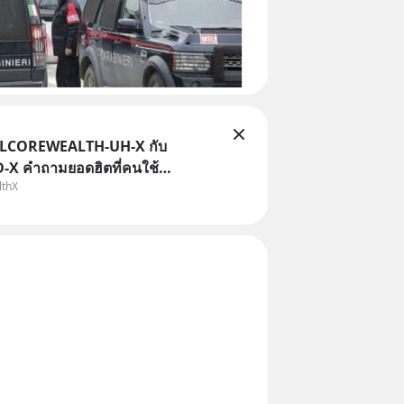
TLCOREWEALTH-UH-X กับ
X คำถามยอดฮิตที่คนใช้
lthX
ถามเข้ามา