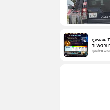
สูตรผสม 
TLWORLD-
บูสต์โดย Wea
WealthX 