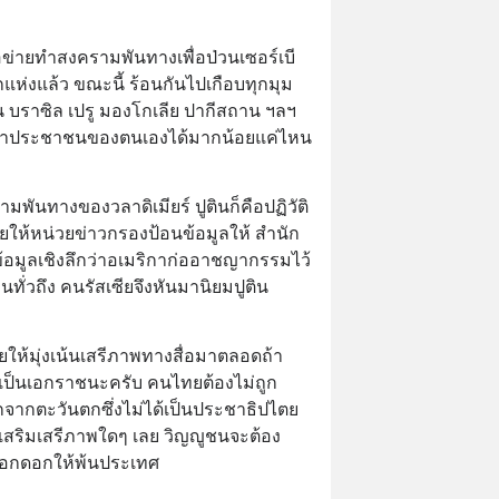
ือข่ายทำสงครามพันทางเพื่อป่วนเซอร์เบี
กแห่งแล้ว ขณะนี้ ร้อนกันไปเกือบทุกมุม
จีน บราซิล เปรู มองโกเลีย ปากีสถาน ฯลฯ 
ชี้นำประชาชนของตนเองได้มากน้อยแค่ไหน
พันทางของวลาดิเมียร์ ปูตินก็คือปฏิวัติ
ดยให้หน่วยข่าวกรองป้อนข้อมูลให้ สำนัก
้ข้อมูลเชิงลึกว่าอเมริกาก่ออาชญากรรมไว้
านทั่วถึง คนรัสเซียจึงหันมานิยมปูติน
ห้มุ่งเน้นเสรีภาพทางสื่อมาตลอดถ้า
งเป็นเอกราชนะครับ คนไทยต้องไม่ถูก
จากตะวันตกซึ่งไม่ได้เป็นประชาธิปไตย 
สริมเสรีภาพใดๆ เลย วิญญูชนจะต้อง
่ออกดอกให้พ้นประเทศ