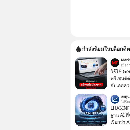
กำลังนิยมในบล็อกดิต
Mark
เมื่อ
วิธีใช้ G
พรีเซนต์ต่
อัปเดตคว
สามารถใช
ลงทุ
สวย ๆ ได้
ได้รับ
ไป
LHAI-INF
ฐาน AI ที
เรียกว่า 
1 เดือนที