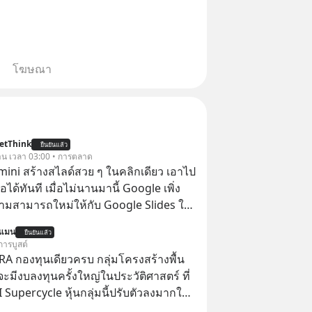
โฆษณา
etThink
ยืนยันแล้ว
วาน เวลา 03:00 • การตลาด
emini สร้างสไลด์สวย ๆ ในคลิกเดียว เอาไป
อได้ทันที เมื่อไม่นานมานี้ Google เพิ่ง
ามสามารถใหม่ให้กับ Google Slides ให้
้ Gemini ช่วยสร้างสไลด์นำเสนอแบบ
นแมน
ยืนยันแล้ว
ในคลิกเดียว ไม่ต้องเสียเวลาทำเองอีกต่อ
การบูสต์
RA กองทุนเดียวครบ กลุ่มโครงสร้างพื้น
่จะมีงบลงทุนครั้งใหญ่ในประวัติศาสตร์ ที่
AI Supercycle หุ้นกลุ่มนี้ปรับตัวลงมากใน
่ผ่านมา แต่ความจริงคือทั่วโลกยังเดินหน้า