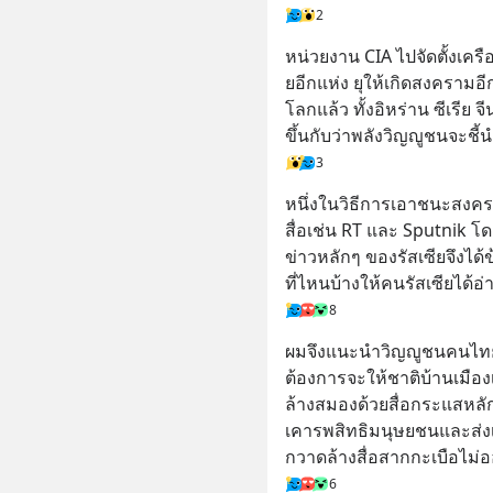
2
หน่วยงาน CIA ไปจัดตั้งเคร
ยอีกแห่ง ยุให้เกิดสงครามอี
โลกแล้ว ทั้งอิหร่าน ซีเรีย 
ขึ้นกับว่าพลังวิญญูชนจะ
3
หนึ่งในวิธีการเอาชนะสงคราม
สื่อเช่น RT และ Sputnik โ
ข่าวหลักๆ ของรัสเซียจึงได
ที่ไหนบ้างให้คนรัสเซียได้อ่
8
ผมจึงแนะนำวิญญูชนคนไทยใ
ต้องการจะให้ชาติบ้านเมือ
ล้างสมองด้วยสื่อกระแสหลัก
เคารพสิทธิมนุษยชนและส่งเ
กวาดล้างสื่อสากกะเบือไม
6