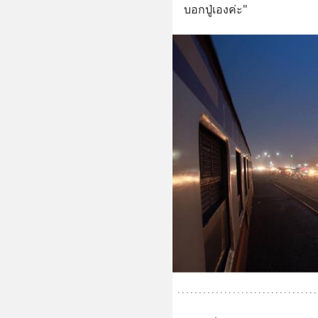
บอกปู่เองค่ะ"