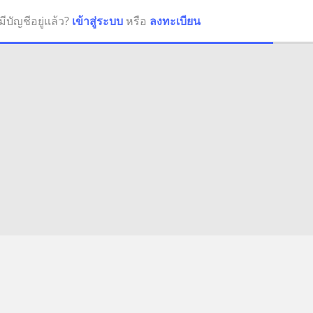
มีบัญชีอยู่แล้ว?
เข้าสู่ระบบ
หรือ
ลงทะเบียน