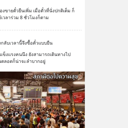
ขายตั๋วยืนเพิ่ม เมื่อตั๋วที่นั่งปกติเต็ม ก็
้เวลาร่วม 8 ชั่วโมงก็ตาม
งกลับเวลานี้จึงซื้อตั๋วแบบยืน
นที่แข็งแรงคนนึง ยังสามารถเดินทางไป
นตลอดก็น่าจะลำบากอยู่