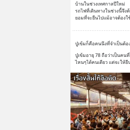
บ้านในช่วงเทศกาลปีใหม่ 
รถไฟที่เดินทางในช่วงนี้จึงต้อง
ยอมที่จะยืนไปแม้อาจต้องใช
ปู่เข้มก็คือคนนึงที่จำเป็นต้อ
ปู่เข้มอายุ 78 ถือว่าเป็นค
ไหนๆได้คนเดียว แต่จะให้ยื