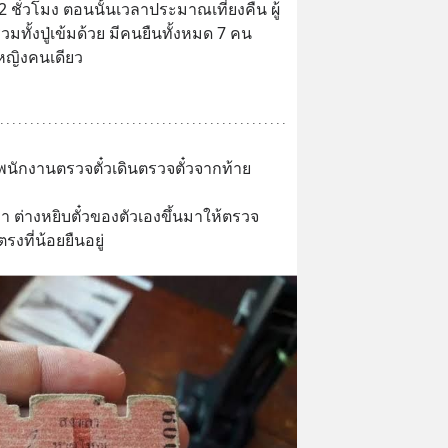
 ชั่วโมง ตอนนั้นเวลาประมาณเที่ยงคืน ผู้
ทั้งปู่เข้มด้วย มีคนยืนทั้งหมด 7 คน 
ู้หญิงคนเดียว
งพนักงานตรวจตั๋วเดินตรวจตั๋วจากท้าย
้นมา ต่างหยิบตั๋วของตัวเองขึ้นมาให้ตรวจ 
รงที่น้อยยืนอยู่