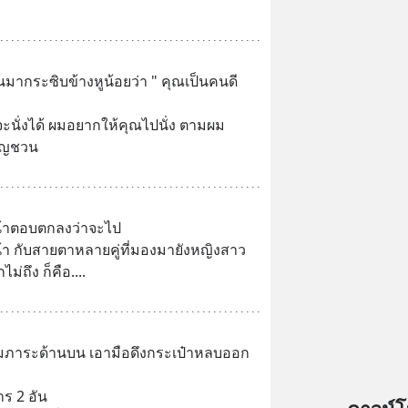
ันมากระซิบข้างหูน้อยว่า " คุณเป็นคนดี
อจะนั่งได้ ผมอยากให้คุณไปนั่ง ตามผม
ชิญชวน
หน้าตอบตกลงว่าจะไป 
รงหน้า กับสายตาหลายคู่ที่มองมายังหญิงสาว 
่ถึง ก็คือ....
บสัมภาระด้านบน เอามือดึงกระเป๋าหลบออก
าร 2 อัน