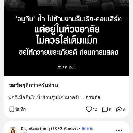
ขอชัดๆดีกว่าครับท่าน
พอดีเมื่อคืนไปนั่งร้านรุ่นน้องมาครับ
... 
อ่านต่อ
บันทึก
12
8
3
Dr. Jintana (Jinny) l CFO Mindset
•
ติดตาม