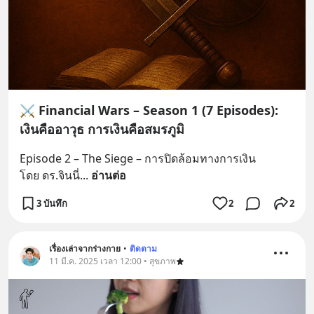
⚔️ Financial Wars – Season 1 (7 Episodes):
เงินคืออาวุธ การเงินคือสมรภูมิ
Episode 2 – The Siege – การปิดล้อมทางการเงิน
โดย ดร.จินนี่
... 
อ่านต่อ
3 บันทึก
2
2
เรื่องเล่าจากร่างกาย
•
ติดตาม
11 มี.ค. 2025 เวลา 12:00 • สุขภาพ