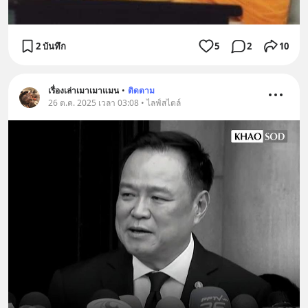
2 บันทึก
5
2
10
เรื่องเล่าเมาเมาแมน
•
ติดตาม
26 ต.ค. 2025 เวลา 03:08 • ไลฟ์สไตล์