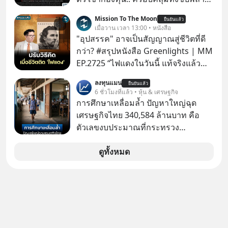
เชน AI จีน พิเศษ ช่วง 3 - 19 ส.ค. 69 มี
Mission To The Moon
ยืนยันแล้ว
โปรโมชัน ลด 50% ค่าธรรมเนียมซื้อ |
เมื่อวาน เวลา 13:00 • หนังสือ
ยอด 2 ล้านบาทขึ้นไป ฟรีค่าธรรมเนียม
"อุปสรรค" อาจเป็นสัญญาณสู่ชีวิตที่ดี
ซื้อ
กว่า? #สรุปหนังสือ Greenlights | MM
EP.2725 “ไฟแดงในวันนี้ แท้จริงแล้ว
อาจเป็นสัญญาณไฟเขียวที่ยังไม่ถึงเวลา
ลงทุนแมน
ยืนยันแล้ว
เปลี่ยนสี” McConaughey ดาราดาวรุ่ง
6 ชั่วโมงที่แล้ว • หุ้น & เศรษฐกิจ
ในยุคหนึ่ง เคยปฏิเสธเงินค่าตัวหนังรอม
การศึกษาเหลื่อมล้ำ ปัญหาใหญ่ฉุด
คอมที่สูงถึง 14.5 ล้านดอลลาร์ (หรือ
เศรษฐกิจไทย 340,584 ล้านบาท คือ
ราว 500 ล้านบาท) เพียงเพราะเขาไม่
ตัวเลขงบประมาณที่กระทรวง
อยากขังตัวเองไว้ในกล่องเดิมๆ ผลที่
ศึกษาธิการ ได้รับจัดสรรในงบประมาณ
ตามมาคือ โทรศัพท์ของเขากลายเป็น
รายจ่ายประจำปี 2568 ซึ่งมากที่สุดเป็น
ดูทั้งหมด
ความเงียบสนิทนานถึง 14 เดือนเต็ม แต่
อันดับ 2 รองจากกระทรวงการคลัง
ความเงียบและ "ไฟแดง" ในวันนั้นกลับ
กลายเป็นการถอยหลังเพื่อตั้งหลัก จนส่ง
ให้เขาก้าวขึ้นไปยืนถือรางวัลออสการ์
ในบทบาทที่เปลี่ยนชีวิตเขาไปตลอดกาล
ใน MM EP. นี้ เราจะมาร่วมถอดรหัส