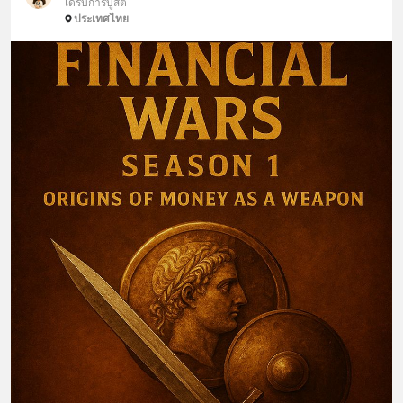
ได้รับการบูสต์
ประเทศไทย