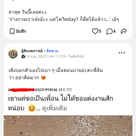
ล่าสุด วันนี้เลยค่ะะ
'ร่างกายเราเจ๋งอ้ะะ แค่โควิดday1 ก็ดีดได้แล้วว...' เย้ๆ
บันทึก
5
4
ผู้สังเกตการณ์
•
ติดตาม
14 ธ.ค. 2022 เวลา 11:33 • ไลฟ์สไตล์
เพิ่งบอกตัวเองไปเบา ๆ เมื่อตอนบ่ายอ่ะค่ะพี่ส้ม 
ว่า อย่าคิดมาก 😻