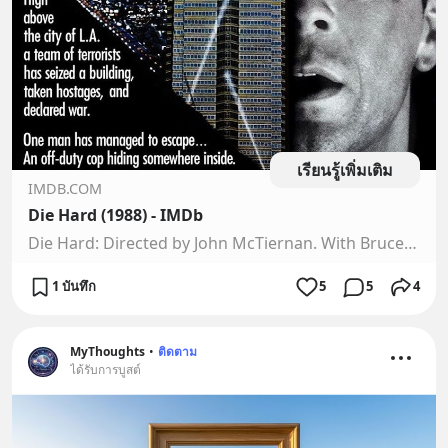
เรียนรู้เพิ่มเติม
IMDB.COM
Die Hard (1988) - IMDb
Die Hard: Directed by John McTiernan. With Bruce Willis, Bonnie Bedelia, Reginald VelJohnson, Paul Gleason. A New York City police officer tries to save his estranged wife and several others taken hostage by terrorists during a Christmas party at the Nakatomi Plaza in Los Angeles.
1 บันทึก
5
5
4
MyThoughts
•
ติดตาม
ได้รับการบูสต์