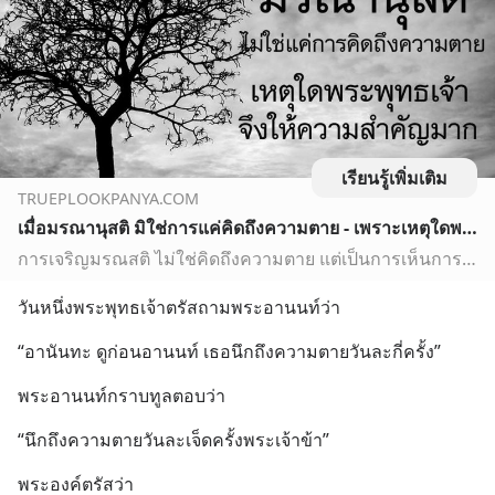
เรียนรู้เพิ่มเติม
TRUEPLOOKPANYA.COM
เมื่อมรณานุสติ มิใช่การแค่คิดถึงความตาย - เพราะเหตุใดพระพุทธเจ้า จึงพิจารณาทุกลมหายใจเข้าออก
การเจริญมรณสติ ไม่ใช่คิดถึงความตาย แต่เป็นการเห็นการดับด้วยปัญญา ยิ่งเราอายุมากขึ้นเท่าใด เราก็จะพบเห็นความทุกข์มากขึ้น เห็นความตายมากขึ้น... อายุแก่มากเท่าไหร่...คนต้องเจ็บป่วยมากครั้ง...เห็นคนใกล้ชิ ...
วันหนึ่งพระพุทธเจ้าตรัสถามพระอานนท์ว่า
“อานันทะ ดูก่อนอานนท์ เธอนึกถึงความตายวันละกี่ครั้ง”
พระอานนท์กราบทูลตอบว่า
“นึกถึงความตายวันละเจ็ดครั้งพระเจ้าข้า”
พระองค์ตรัสว่า