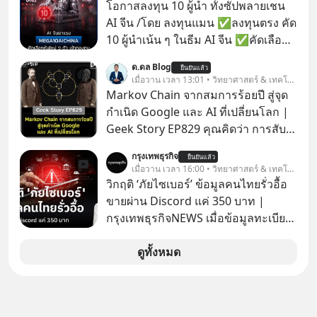
ด้วย StarChoice” ตอบโจทย์ Lifestyle
โอกาสลงทุน 10 ผู้นำ ทั้งซัปพลายเชน
การเป็นเจ้าของรถที่ออกแบบการเงินได้
AI จีน /โดย ลงทุนแมน ✅ลงทุนตรง คัด
เอง ครบสัญญาจะผ่อนต่อ คืนรถ หรือ
10 ผู้นำเน้น ๆ ในธีม AI จีน ✅คัดเลือก
ซื้อขาดก็ได้ เช่น
หุ้นใหม่ 9 ตัว เข้ากองทุน ✅ร่วมเป็น
ด.ดล Blog
ยืนยันแล้ว
เจ้าของผู้นำ AI จีน ตั้งแต่โรงงานผลิตชิป
เมื่อวาน เวลา 13:01 • วิทยาศาสตร์ & เทคโนโลยี
หน่วยความจำ โมเดล AI ยันหุ่นยนต์
Markov Chain จากสมการร้อยปี สู่จุด
✅ได้การรับยกเว้นภาษี Capital Gain
กำเนิด Google และ AI ที่เปลี่ยนโลก |
ตามกฎหมายภาษีของประเทศไทย
Geek Story EP829 คุณคิดว่า การสับ
ไพ่ในคาสิโน ปริมาณยูเรเนียมในระเบิด
กรุงเทพธุรกิจ
ยืนยันแล้ว
นิวเคลียร์ อัลกอริทึมของ Google ที่ใช้
เมื่อวาน เวลา 16:00 • วิทยาศาสตร์ & เทคโนโลยี
โค่นล้มแชมป์เก่าอย่าง Yahoo และ
วิกฤติ ‘ภัยไซเบอร์’ ข้อมูลคนไทยรั่วอื้อ
ความฉลาดของ AI ในปัจจุบัน มีอะไรที่
ขายผ่าน Discord แค่ 350 บาท |
เหมือนกัน? เชื่อหรือไม่ว่า สิ่งเปลี่ยนโลก
กรุงเทพธุรกิจNEWS เมื่อข้อมูลทะเบียน
ทั้งหมดนี้ ล้วนมีจุดเริ่มต้นมาจาก “การ
รถ จากกรมการขนส่งทางบกหลุดไปอยู่
ทะเลาะกัน” ของนักคณิตศาสตร์ชาว
ในมือมิจฉาชีพ และถูกขายในตลาดมืด
ดูทั้งหมด
รัสเซียสองคนเมื่อกว่าร้อยปีก่อน! จาก
ด้วยราคา 350 บาท รัฐบาลทำยังไงต่อ?
สมการที่เคยถูกมองว่าไร้สาระและไม่มี
ประโยชน์ สู่รากฐานของเทคโนโลยี
ระดับล้านล้านดอลลาร์ จุดกำเนิดของ