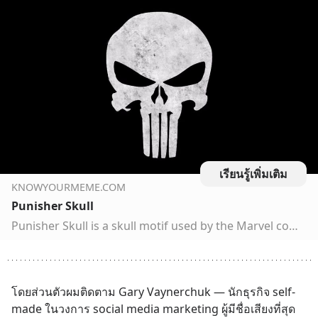
เรียนรู้เพิ่มเติม
KNOWYOURMEME.COM
Punisher Skull
Punisher Skull is a skull motif used by the Marvel comic book character Frank Castle, aka The Punisher. In the 2010s, the motif was appropriated by the U.S. military, police forces and some right-wing groups. First mentioned in the autobiographical book American Sniper, the appropriation of the logo…
โดยส่วนตัวผมติดตาม Gary Vaynerchuk — นักธุรกิจ self-
made ในวงการ social media marketing ผู้มีชื่อเสียงที่สุด