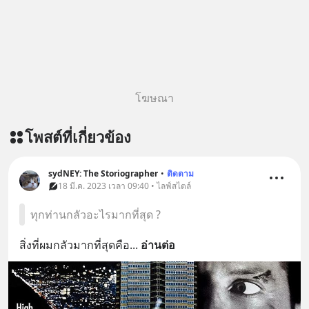
ติดตามสาระดี ๆ อัพเดททุกวันผ่าน Line
OA ด.ดล Blog คลิกเลย -->
https://lin.ee/aMEkyNA
========================= 📣
สนับสนุนโดย 📣
=========================
โฆษณา
เครียด หลับยาก ผมอยากแนะนำ
ผลิตภัณฑ์เสริมอาหาร Diip CBD ช่วย
โพสต์ที่เกี่ยวข้อง
บรรเทาความเครียด ลดความวิตกกังวล
เพิ่มการผ่อนคลาย ซึ่งช่วยให้การนอน
หลับมีประสิทธิภาพมากยิ่งขึ้น 📍 สนใจ
sydNEY: The Storiographer
•
ติดตาม
สั่งซื้อสินค้า Diip CBD 💬 LINE :
18 มี.ค. 2023 เวลา 09:40 • ไลฟ์สไตล์
@diipgeek 🔗 หรือกดลิงก์
ทุกท่านกลัวอะไรมากที่สุด ?
https://lin.ee/U91Fzyz
สิ่งที่ผมกลัวมากที่สุดคือ
... 
อ่านต่อ