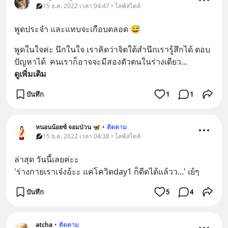
15 ธ.ค. 2022 เวลา 04:47 • ไลฟ์สไตล์
พูดประจำ และแทบจะเกือบตลอด 😅
พูดในใจค่ะ นึกในใจ เราคิดว่าจิตใต้สำนึกเรารู้สึกได้ ตอบ
ปัญหาได้  คนเราก็อาจจะมีสองตัวตนในร่างเดียว
... 
ดูเพิ่มเติม
บันทึก
1
1
หนอนน้อยซ์ จอมป่วน 🦋
•
ติดตาม
15 ธ.ค. 2022 เวลา 04:38 • ไลฟ์สไตล์
ล่าสุด วันนี้เลยค่ะะ
'ร่างกายเราเจ๋งอ้ะะ แค่โควิดday1 ก็ดีดได้แล้วว...' เย้ๆ
บันทึก
5
4
atcha
•
ติดตาม