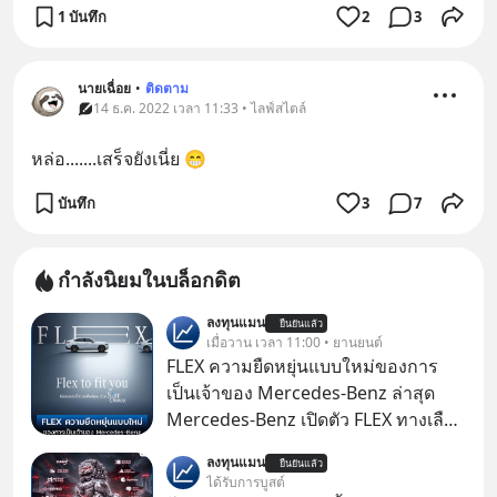
1 บันทึก
2
3
นายเฉื่อย
•
ติดตาม
14 ธ.ค. 2022 เวลา 11:33 • ไลฟ์สไตล์
หล่อ.......เสร็จยังเนี่ย 😁
บันทึก
3
7
กำลังนิยมในบล็อกดิต
ลงทุนแมน
ยืนยันแล้ว
เมื่อวาน เวลา 11:00 • ยานยนต์
FLEX ความยืดหยุ่นแบบใหม่ของการ
เป็นเจ้าของ Mercedes-Benz ล่าสุด
Mercedes-Benz เปิดตัว FLEX ทางเลือก
เป็นเจ้าของรถที่ยืดหยุ่น บนแนวคิด
ลงทุนแมน
ยืนยันแล้ว
“Flex to Fit You ยืดได้ตามสไตล์คุณ
ได้รับการบูสต์