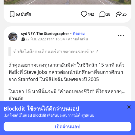
63 บันทึก
142
28
25
sydNEY: The Storiographer
•
ติดตาม
22 มิ.ย. 2022 เวลา 16:34 • ความคิดเห็น
ทำยังไงถึงจะเลิกแคร์สายตาคนรอบข้าง ?
ถ้าคุณอยากจะลงทุนเวลาอันมีค่าในชีวิตสัก 15 นาที แล้ว
ฟังสิ่งที่ Steve Jobs กล่าวต่อหน้านักศึกษาที่จบการศึกษา
จาก Stanford ในพิธีปัจฉิมนิเทศของปี 2005
ในเวลา 15 นาทีนั้นจะมี “คำตอบของชีวิต” ที่ใครหลายๆ
... 
อ่านต่อ
Blockdit ใช้งานได้ดีกว่าบนแอป
YOUTUBE.COM
เปิดโพสต์นี้ในแอป Blockdit เพื่อรับประสบการณ์เต็มรูปแบบ
Steve Jobs’ 2005 Stanford Commencement Address
เปิดผ่านแอป
Drawing from some of the most pivotal points in his life, Steve Jobs, chief executive officer and co-founder of Apple Computer and of Pixar Animation Studios...