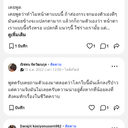
เคยพูด
เคยพูดว่าทำไมหน้าตาแบบนี้ ถ้าส่องกระจกมองตัวเองดีๆ 
มันค่อยข้างจะแปลกตามาก แล้วกก็ถามตัวเองว่า หน้าตา
เราแบบนี้จริงหรอ แปลกดี แนวๆนี้ ใช่ร่างเรามั้ย แต่
... 
ดูเพิ่มเติม
1 บันทึก
1
1
ณิชพน จัตวัฒนกุล
•
ติดตาม
15 ธ.ค. 2022 เวลา 12:00 • ไลฟ์สไตล์
พูดครับเคยถามตัวเองมาตลอดว่าโลกใบนี้มันเล็กลงรึป่าว
แต่ความจิงมันไม่เลยครับความน่าอยู่ตั้งหากที่น้อยลงที่
สังคมทักเรื่องในชีวิตคราบ
บันทึก
1
Darajit kosiyonusorn982
•
ติดตาม