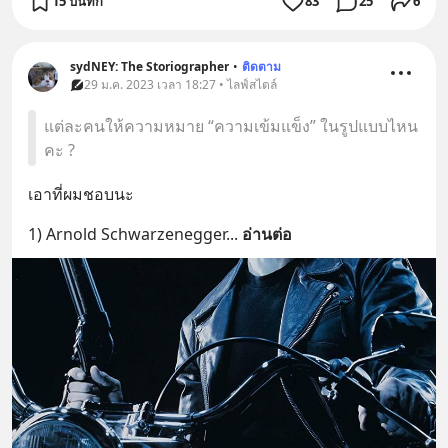
15 บันทึก
83
25
6
sydNEY: The Storiographer
•
ติดตาม
29 ม.ค. 2023 เวลา 18:27 • ไลฟ์สไตล์
แต่ละคนให้ความหมาย “ความเข้มแข็ง” ในรูปแบบไหน
คะ ?
เอาที่ผมชอบนะ
1) Arnold Schwarzenegger
... 
อ่านต่อ