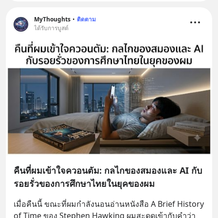
MyThoughts
•
ติดตาม
ได้รับการบูสต์
คืนที่ผมเข้าใจควอนตัม: กลไกของสมองและ AI กับ
รอยรั่วของการศึกษาไทยในยุคของผม
เมื่อคืนนี้ ขณะที่ผมกำลังนอนอ่านหนังสือ A Brief History 
of Time ของ Stephen Hawking ผมสะดุดเข้ากับคำว่า 