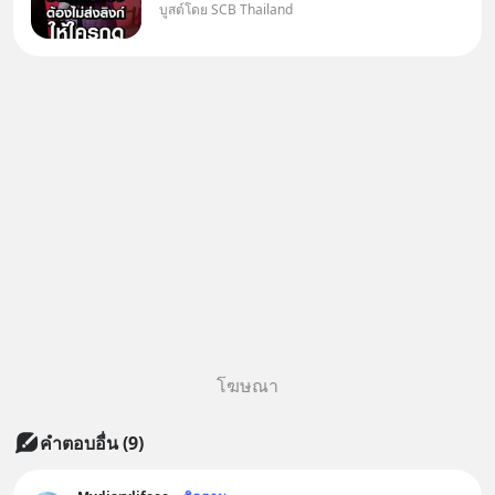
บูสต์โดย SCB Thailand
อ้างว่าโทรจากธนาคาร บอกว่า
บัญชีมีปัญหา แล้วให้กดลิงก์โน่นนี่
หรือสแกนคิวอาร์โค้ดทันที มาฟัง
“ป้าเก๋าเล่ากลโกง” เพื่อรู้ทันมุก
หลอกลวงในคราบ
โฆษณา
คำตอบอื่น
(
9
)