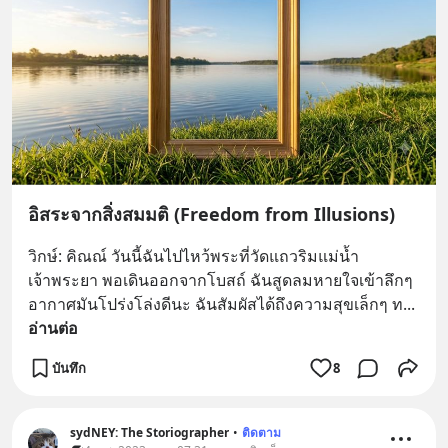
อิสระจากสิ่งสมมติ (Freedom from Illusions)
วิกษ์: คิณณ์ วันนี้ฉันไปไหว้พระที่วัดแถวริมแม่น้ำ
เจ้าพระยา พอเดินออกจากโบสถ์ ฉันสูดลมหายใจเข้าลึกๆ 
อากาศมันโปร่งโล่งดีนะ ฉันสัมผัสได้ถึงความสุขเล็กๆ ท
... 
อ่านต่อ
บันทึก
8
sydNEY: The Storiographer
•
ติดตาม