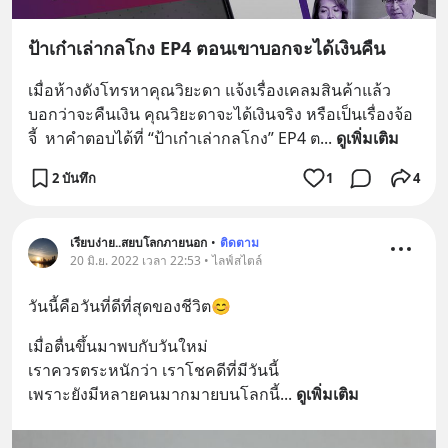
ป้าเก๋าเล่ากลโกง EP4 ตอนเขาบอกจะได้เงินคืน
เมื่อห้างดังโทรหาคุณวิยะดา แจ้งเรื่องเคลมสินค้าแล้ว
บอกว่าจะคืนเงิน คุณวิยะดาจะได้เงินจริง หรือเป็นเรื่องจ้อ
จี้  หาคำตอบได้ที่ “ป้าเก๋าเล่ากลโกง” EP4 ต
... 
ดูเพิ่มเติม
2 บันทึก
1
4
เรียบง่าย..สยบโลกภายนอก
•
ติดตาม
20 มิ.ย. 2022 เวลา 22:53 • ไลฟ์สไตล์
วันนี้คือวันที่ดีที่สุดของชีวิต😊
เมื่อตื่นขึ้นมาพบกับวันใหม่
เราควรตระหนักว่า เราโชคดีที่มีวันนี้
เพราะยังมีหลายคนมากมายบนโลกนี้
... 
ดูเพิ่มเติม