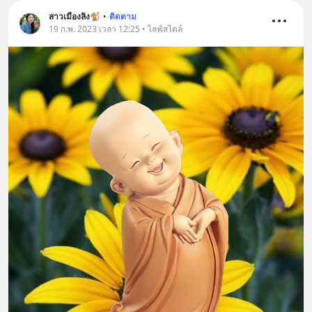
สาวเมืองลิง🐒
•
ติดตาม
19 ก.พ. 2023 เวลา 12:25 • ไลฟ์สไตล์