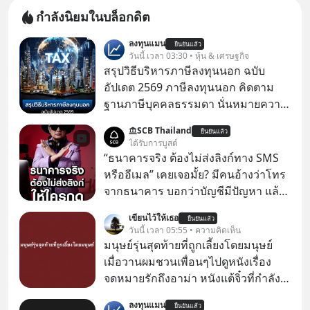
กำลังนิยมในบล็อกดิต
ลงทุนแมน
ยืนยันแล้ว
วันนี้ เวลา 03:30 • หุ้น & เศรษฐกิจ
สรุปวิธีบริหารภาษีลงทุนนอก ฉบับ
อัปเดต 2569 ภาษีลงทุนนอก คิดตาม
ฐานภาษีบุคคลธรรมดา นั่นหมายความ
ว่าถ้าเรามีกำไร 100,000 บาท
SCB Thailand
ยืนยันแล้ว
ได้รับการบูสต์
“ธนาคารจริง ต้องไม่ส่งลิงก์ทาง SMS
หรืออีเมล” เคยเจอมั้ย? มีคนอ้างว่าโทร
จากธนาคาร บอกว่าบัญชีมีปัญหา แล้ว
ให้กดลิงก์โน่นนี่ หรือสแกนคิวอาร์โค้ด
เขียนไว้ให้เธอ
ยืนยันแล้ว
ทันที มาฟัง “ป้าเก๋าเล่ากลโกง” เพื่อรู้ทัน
วันนี้ เวลา 05:55 • ความคิดเห็น
มุกหลอกลวงในคราบความน่าเชื่อถือ
มนุษย์รุ่นสุดท้ายที่ถูกเลี้ยงโดยมนุษย์
กันค่ะ #แก้เกมกลโกง #ป้าเก๋าเล่ากล
เมื่อวานผมชวนเพื่อนๆไปดูหนังเรื่อง
โกง #LivesSustainably #อยู่อย่าง
จดหมายรักถึงอาม่า หนังแต้จิ๋วที่กำลัง
ยั่งยืน #CyberSecurity #ป้าเก๋า
โด่งดังทั่วโลกอยู่ในตอนนี้ เหตุเกิดจาก
ลงทุนแมน
#FraudEducation #FinancialLiteracy
ยืนยันแล้ว