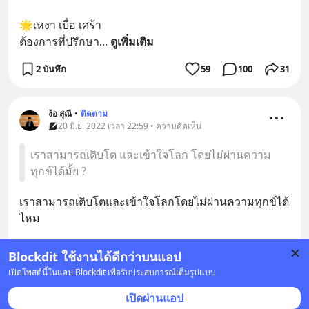
🌟เหงา เบื่อ เศร้า 
ต้องการที่ปรึกษา
... 
ดูเพิ่มเติม
2 บันทึก
59
100
31
ง้อ สุณี
•
ติดตาม
20 มิ.ย. 2022 เวลา 22:59 • ความคิดเห็น
เราสามารถเติบโต และเข้าใจโลก โดยไม่ผ่านความ
ทุกข์ได้มั้ย ?
เราสามารถเติบโตและเข้าใจโลกโดยไม่ผ่านความทุกข์ได้
ไหม
ชีวิตคือการเรียนรู้ต้องผ่านความสุขผ่านความทุกข์  คง
Blockdit ใช้งานได้ดีกว่าบนแอป
ไม่มีใครสุขได้ตลอดเวลา หรือทุกข์ตลอดเวลา
... 
ดูเพิ่มเติม
เปิดโพสต์นี้ในแอป Blockdit เพื่อรับประสบการณ์เต็มรูปแบบ
บันทึก
3
เปิดผ่านแอป