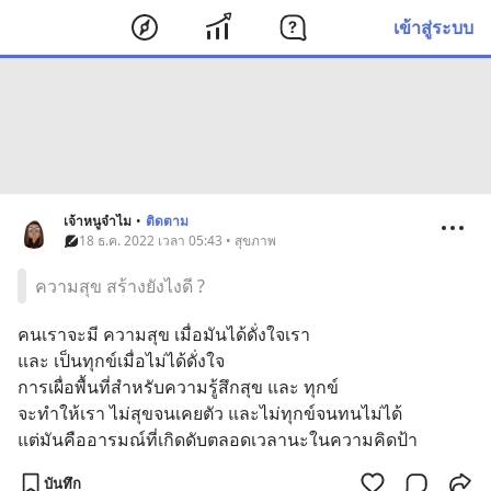
เข้าสู่ระบบ
เจ้าหนูจำไม
•
ติดตาม
18 ธ.ค. 2022 เวลา 05:43 • สุขภาพ
ความสุข สร้างยังไงดี ?
คนเราจะมี ความสุข เมื่อมันได้ดั่งใจเรา
และ เป็นทุกข์เมื่อไม่ได้ดั่งใจ
การเผื่อพื้นที่สำหรับความรู้สึกสุข และ ทุกข์
จะทำให้เรา ไม่สุขจนเคยตัว และไม่ทุกข์จนทนไม่ได้ 
แต่มันคืออารมณ์ที่เกิดดับตลอดเวลานะในความคิดป้า
บันทึก