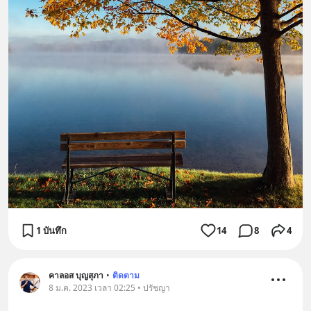
1 บันทึก
14
8
4
คาลอส บุญสุภา
•
ติดตาม
8 ม.ค. 2023 เวลา 02:25 • ปรัชญา