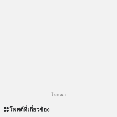
โฆษณา
โพสต์ที่เกี่ยวข้อง