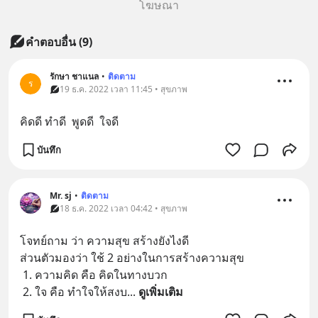
โฆษณา
คำตอบอื่น
(
9
)
รักษา ชาแนล
•
ติดตาม
ร
19 ธ.ค. 2022 เวลา 11:45 • สุขภาพ
คิดดี ทำดี  พูดดี  ใจดี
บันทึก
Mr. sj
•
ติดตาม
18 ธ.ค. 2022 เวลา 04:42 • สุขภาพ
โจทย์ถาม ว่า ความสุข สร้างยังไงดี
ส่วนตัวมองว่า ใช้ 2 อย่างในการสร้างความสุข 
 1. ความคิด คือ คิดในทางบวก 
 2. ใจ คือ ทำใจให้สงบ
... 
ดูเพิ่มเติม