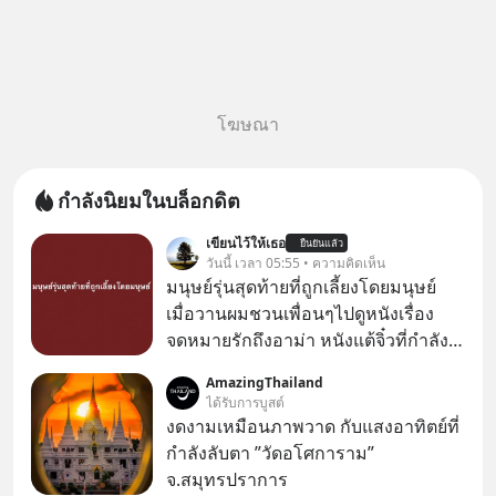
โฆษณา
กำลังนิยมในบล็อกดิต
เขียนไว้ให้เธอ
ยืนยันแล้ว
วันนี้ เวลา 05:55 • ความคิดเห็น
มนุษย์รุ่นสุดท้ายที่ถูกเลี้ยงโดยมนุษย์
เมื่อวานผมชวนเพื่อนๆไปดูหนังเรื่อง
จดหมายรักถึงอาม่า หนังแต้จิ๋วที่กำลัง
โด่งดังทั่วโลกอยู่ในตอนนี้ เหตุเกิดจาก
AmazingThailand
ป๊าผมเห็นโปสเตอร์หนังเรื่องนี้หลาย
ได้รับการบูสต์
เดือนก่อนและอยากดูมาก ด้วยเพราะว่า
งดงามเหมือนภาพวาด กับแสงอาทิตย์ที่
อากงก็มาจากเมืองจีน ป๊าก็พูดแต้จิ๋วได้
กำลังลับตา ”วัดอโศการาม”
มีเรื่องราวมีความผูกพันที่ได้ยินตั้งแต่
จ.สมุทรปราการ