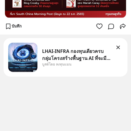
บันทึก
LHAI-INFRA กองทุนเดียวครบ
กลุ่มโครงสร้างพื้นฐาน AI ที่จะมี
บูสต์โดย ลงทุนแมน
งบลงทุนครั้งใหญ่ในประวัติศาสตร์
ที่เรียกว่า AI Supercycle หุ้นกลุ่ม
นี้ปรับตัวลงมากใน 1 เดือนที่ผ่าน
มา แต่ความจริงคือทั่วโลกยังเดิน
หน้าลงทุน AI