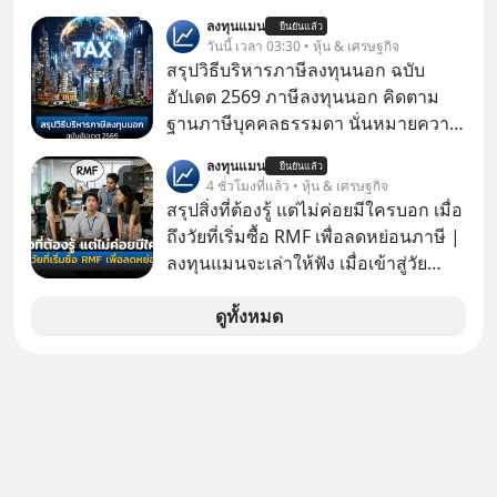
เด็ก
ลงทุนแมน
ยืนยันแล้ว
วันนี้ เวลา 03:30 • หุ้น & เศรษฐกิจ
สรุปวิธีบริหารภาษีลงทุนนอก ฉบับ
อัปเดต 2569 ภาษีลงทุนนอก คิดตาม
ฐานภาษีบุคคลธรรมดา นั่นหมายความ
ว่าถ้าเรามีกำไร 100,000 บาท
ลงทุนแมน
ยืนยันแล้ว
4 ชั่วโมงที่แล้ว • หุ้น & เศรษฐกิจ
สรุปสิ่งที่ต้องรู้ แต่ไม่ค่อยมีใครบอก เมื่อ
ถึงวัยที่เริ่มซื้อ RMF เพื่อลดหย่อนภาษี |
ลงทุนแมนจะเล่าให้ฟัง เมื่อเข้าสู่วัย
ทำงานและเริ่มมีรายได้ถึงเกณฑ์เสีย
ภาษี หลายคนมักได้รับคำแนะนำให้
ดูทั้งหมด
ลงทุนใน RMF เพราะนอกจากจะช่วยลด
หย่อนภาษีได้แล้ว ยังเป็นโอกาสในการ
สร้างความมั่งคั่งระยะยาว แต่น้อยคน
นักที่จะลงลึกว่า ถ้าลงทุนใน RMF ควรรู้
อะไรบ้าง ควรดู ตรงไหน ทำอย่างไร ถึง
จะดีกับเรา แล้วเราควรรู้ข้อมูลอะไร