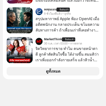
แจ้งเรื่องเคลมสินค้าแล้วบอกว่าจะคืน
เงิน คุณวิยะดาจะได้เงินจริง หรือเป็น
ลงทุนแมน
ยืนยันแล้ว
เรื่องจ้อจี้ หาคำตอบได้ที่ “ป้าเก๋าเล่ากล
9 ชั่วโมงที่แล้ว • ธุรกิจ
โกง” EP4 ตอน “เขาบอกว่าจะได้เงิน
สรุปมหากาพย์ Apple ฟ้อง OpenAI เมื่อ
คืน” #ป้าเก๋าเล่ากลโกง #แก้เกมกลโกง
อดีตพนักงาน กลายประเด็น ขโมยความ
#อยู่อย่างยั่งยืน #Cybersecurity #เตือน
ลับทางการค้า ถ้าเพื่อนเก่าที่เคยทำงาน
ภัยออนไลน์
ด้วยกัน ทักมาขอให้เราช่วยหาไฟล์งาน
MarketThink
ยืนยันแล้ว
เก่าที่เขาเคยทำไว้ ตอนยังอยู่บริษัท
30 ก.ค. เวลา 03:00 • การตลาด
เดียวกัน
จิตวิทยาการขาย ทำไม คนขายหน้าตา
ดี ลูกค้าตัดสินใจซื้อ ได้ง่ายขึ้น สมมติว่า
เราเพิ่งออกกำลังกายเสร็จ แล้วหิวน้ำ
มาก ๆ แล้วเจอร้านขายน้ำอยู่สองร้านที่
ขายของเหมือนกันทุกอย่าง
ดูทั้งหมด