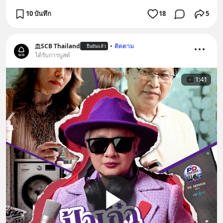
10 บันทึก
18
5
SCB Thailand
•
ติดตาม
ยืนยันแล้ว
ได้รับการบูสต์
1:41