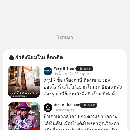
โฆษณา
กำลังนิยมในบล็อกดิต
WealthThink
ยืนยันแล้ว
วันนี้ เวลา 04:00 • ธุรกิจ
สรุป 7 ข้อ เรื่องภาษี ที่คนขายของ
ออนไลน์ แล้วไม่อยากโดนภาษีย้อนหลัง
ต้องรู้ ภาษีย้อนหลังคือฝันร้าย ที่พ่อค้า
แม่ค้าคนไหนก็คงไม่อยากพบเจอ
SCB Thailand
ยืนยันแล้ว
ได้รับการบูสต์
ป้าเก๋าเล่ากลโกง EP4 ตอนเขาบอกจะ
ได้เงินคืน เมื่อห้างดังโทรหาคุณวิยะดา