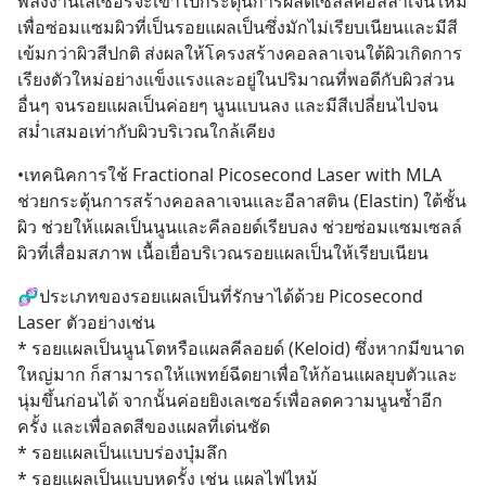
พลังงานเลเซอร์จะเข้าไปกระตุ้นการผลัดเซลล์คอลลาเจนใหม่ 
เพื่อซ่อมแซมผิวที่เป็นรอยแผลเป็นซึ่งมักไม่เรียบเนียนและมีสี
เข้มกว่าผิวสีปกติ ส่งผลให้โครงสร้างคอลลาเจนใต้ผิวเกิดการ
เรียงตัวใหม่อย่างแข็งแรงและอยู่ในปริมาณที่พอดีกับผิวส่วน
อื่นๆ จนรอยแผลเป็นค่อยๆ นูนแบนลง และมีสีเปลี่ยนไปจน
สม่ำเสมอเท่ากับผิวบริเวณใกล้เคียง
•เทคนิคการใช้ Fractional Picosecond Laser with MLA 
ช่วยกระตุ้นการสร้างคอลลาเจนและอีลาสติน (Elastin) ใต้ชั้น
ผิว ช่วยให้แผลเป็นนูนและคีลอยด์เรียบลง ช่วยซ่อมแซมเซลล์
ผิวที่เสื่อมสภาพ เนื้อเยื่อบริเวณรอยแผลเป็นให้เรียบเนียน
🧬ประเภทของรอยแผลเป็นที่รักษาได้ด้วย Picosecond 
Laser ตัวอย่างเช่น
* รอยแผลเป็นนูนโตหรือแผลคีลอยด์ (Keloid) ซึ่งหากมีขนาด
ใหญ่มาก ก็สามารถให้แพทย์ฉีดยาเพื่อให้ก้อนแผลยุบตัวและ
นุ่มขึ้นก่อนได้ จากนั้นค่อยยิงเลเซอร์เพื่อลดความนูนซ้ำอีก
ครั้ง และเพื่อลดสีของแผลที่เด่นชัด
* รอยแผลเป็นแบบร่องบุ๋มลึก
* รอยแผลเป็นแบบหดรั้ง เช่น แผลไฟไหม้