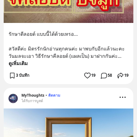
รักษาตีลอยด์ แบบนี้ได้ด้วยเหรอ…
สวัสดีค่ะ มิตรรักนักอ่านทุกคนค่ะ มาพบกับอีกแล้วนะคะ
วันมลจะเอา วิธีรักษาคีลอยด์ (แผลเป็น) มาฝากกันค่ะ
... 
ดูเพิ่มเติม
3 บันทึก
19
58
19
MyThoughts
•
ติดตาม
ได้รับการบูสต์