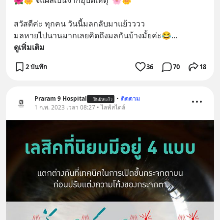
🌺🌼 จี้แผลเป็นจากอุบัติเหตุ  🌸🌼
สวัสดีค่ะ ทุกคน วันนี้มลกลับมาแย้วววว
มลหายไปนานมากเลยคิดถึงมลกันบ้างมั้ยค่ะ😂
... 
ดูเพิ่มเติม
2 บันทึก
36
70
18
Praram 9 Hospital
•
ติดตาม
ยืนยันแล้ว
1 ก.พ. 2023 เวลา 08:27 • ไลฟ์สไตล์