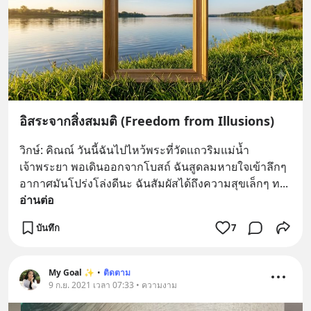
อิสระจากสิ่งสมมติ (Freedom from Illusions)
วิกษ์: คิณณ์ วันนี้ฉันไปไหว้พระที่วัดแถวริมแม่น้ำ
เจ้าพระยา พอเดินออกจากโบสถ์ ฉันสูดลมหายใจเข้าลึกๆ 
อากาศมันโปร่งโล่งดีนะ ฉันสัมผัสได้ถึงความสุขเล็กๆ ท
... 
อ่านต่อ
บันทึก
7
My Goal ✨
•
ติดตาม
9 ก.ย. 2021 เวลา 07:33 • ความงาม