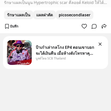
รักษาแผลเป็นนูน Hypertrophic scar คีลอยด์ Keloid ให้ได้ผลดี
รักษาแผลเป็น
แผลผ่าตัด
picosecondlaser
บันทึก
ป้าเก๋าเล่ากลโกง EP4 ตอนเขาบอก
จะได้เงินคืน เมื่อห้างดังโทรหาคุณ
บูสต์โดย SCB Thailand
วิยะดา แจ้งเรื่องเคลมสินค้าแล้ว
บอกว่าจะคืนเงิน คุณวิยะดาจะได้
เงินจริง หรือเป็นเรื่องจ้อจี้ หาคำ
ตอบได้ที่ “ป้าเก๋าเล่ากลโกง” EP4
ตอน “เขา