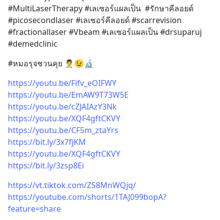
#MultiLaserTherapy #เลเซอร์แผลเป็น  #รักษาคีลอยด์ 
#picosecondlaser #เลเซอร์คีลอยด์ #scarrevision 
#fractionallaser #Vbeam #เลเซอร์แผลเป็น #drsuparuj 
#demedclinic
#หมอรุจชวนคุย 👨‍⚕️😉🔬
https://youtu.be/Fifv_eOIFWY
https://youtu.be/EmAW9T73W5E
https://youtu.be/cZJAIAzY3Nk
https://youtu.be/XQF4gftCKVY
https://youtu.be/CF5m_ztaYrs
https://bit.ly/3x7fjKM
https://youtu.be/XQF4gftCKVY
https://bit.ly/3zsp8Ei
https://vt.tiktok.com/ZS8MnWQjq/
https://youtube.com/shorts/1TAJ099bopA?
feature=share