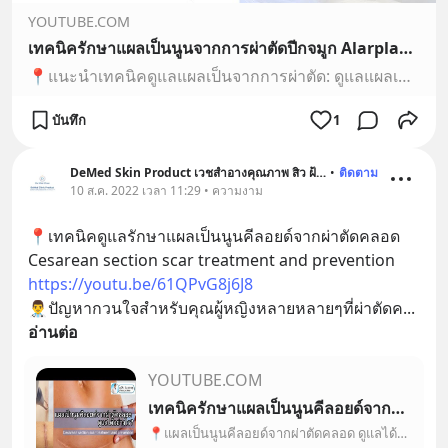
YOUTUBE.COM
เทคนิครักษาแผลเป็นนูนจากการผ่าตัดปีกจมูก Alarplasty ด้วยเทคนิค MultiLaser Therapy: Picosecond Laser
📍แนะนำเทคนิคดูแลแผลเป็นจากการผ่าตัด: ดูแลแผลเป็นนูนจากการผ่าตัดปีกจมูก Alarplasty ด้วยเทคนิค MultiLaser Therapy: Picosecond Laser + Gold Toning + Fractional...
บันทึก
1
DeMed Skin Product เวชสำอางคุณภาพ สิว ฝ้า ผมร่วง
•
ติดตาม
10 ส.ค. 2022 เวลา 11:29 • ความงาม
📍เทคนิคดูแลรักษาแผลเป็นนูนคีลอยด์จากผ่าตัดคลอด 
Cesarean section scar treatment and prevention 
https://youtu.be/61QPvG8j6J8
👨‍⚕️ปัญหากวนใจสำหรับคุณผู้หญิงหลายหลายๆที่ผ่าตัดค
... 
อ่านต่อ
YOUTUBE.COM
เทคนิครักษาแผลเป็นนูนคีลอยด์จากผ่าตัดคลอด Cesarean section scar treatment หมอรุจชวนคุย แผลผ่าคลอด
📍แผลเป็นนูนคีลอยด์จากผ่าตัดคลอด ดูแลได้อย่างไร‌? Cesarean section scar treatment and preventionปัญหากวนใจสำหรับคุณผู้หญิงหลายหลายๆที่ผ่าตัดคลอด ก็คือมีโอกาส...