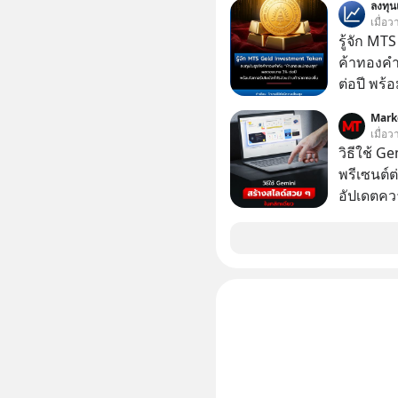
ลงทุ
จื๊อ) นัก
บาทขึ้นไป
เมื่อ
รู้จัก M
ค้าทองคำ
ต่อปี พร
ทองขึ้น /
Mark
Group กล
เมื่อ
ในธุรกิจทองคำ
วิธีใช้ G
ลุ่มธุรกิ
พรีเซนต์ต่
ได้รวม 3
อัปเดตคว
สามารถใช
สวย ๆ ได้
ไป