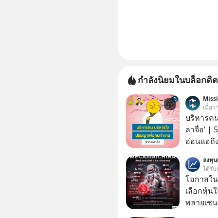
กำลังนิยมในบล็อกดิต
Miss
เมื่อ
บริหารคน
ลาจื่อ’ |
อ่อนแอถึง
สถานการณ
ลงทุ
ถึงประสบค
ได้รับ
คนกลุ่มนี
โอกาสในห
คนรอบตัวได้เก่ง
เลือกหุ้น
ในวันนี้
พลายเชน AI จีน 
บริหารใจ 
โปรโมชัน