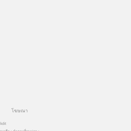
โฆษณา
kdit