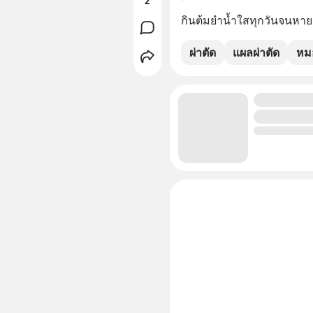
2
กินต้มยำน้ำใสทุกวันจนหาย
ผ่าตัด
แผลผ่าตัด
หมอ