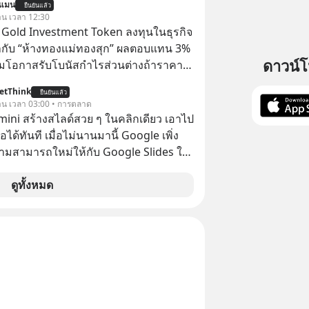
นแมน
ปราชญ์จีนแห่งยุคไปด้วยกัน
ยืนยันแล้ว
 ฟรีค่าธรรมเนียมซื้อ
วาน เวลา 12:30
TS Gold Investment Token ลงทุนในธุรกิจ
กับ “ห้างทองแม่ทองสุก” ผลตอบแทน 3%
ดาวน์
้อมโอกาสรับโบนัสกำไรส่วนต่างถ้าราคา
 ลงทุนแมนจะเล่าให้ฟัง x MTS Gold
etThink
ยืนยันแล้ว
ุ่ม MTS Gold หรือห้างทองแม่ทองสุก อยู่
วาน เวลา 03:00 • การตลาด
มานานกว่า 74 ปี ปัจจุบันนับเป็นก
emini สร้างสไลด์สวย ๆ ในคลิกเดียว เอาไป
จทองคำที่ใหญ่เป็นอันดับ 2 ของไทย ที่มีราย
อได้ทันที เมื่อไม่นานมานี้ Google เพิ่ง
.5 ล้านล้านบาทในปี 2568
ามสามารถใหม่ให้กับ Google Slides ให้
้ Gemini ช่วยสร้างสไลด์นำเสนอแบบ
ในคลิกเดียว ไม่ต้องเสียเวลาทำเองอีกต่อ
ดูทั้งหมด