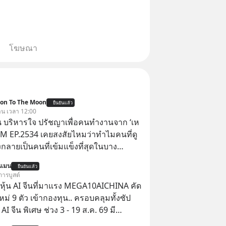
โฆษณา
ion To The Moon
ยืนยันแล้ว
วาน เวลา 12:00
 บริหารใจ ปรัชญาเพื่อคนทำงานจาก ‘เห
 5M EP.2534 เคยสงสัยไหมว่าทำไมคนที่ดู
กลายเป็นคนที่เข้มแข็งที่สุดในบาง
์ แล้วทำไมคนที่ไม่ออกแรงทำอะไรเลย
นแมน
ยืนยันแล้ว
วามสำเร็จได้ไวกว่าใครเพื่อน? ไม่แน่ว่า
การบูสต์
้อาจจะเป็นคนที่รู้จักบริหารใจตัวเอง และ
ุ้น AI จีนที่มาแรง MEGA10AICHINA คัด
ที่สุดก็เป็นได้ โดยพอดแคสต์ 5M
ใหม่ 9 ตัว เข้ากองทุน.. ครอบคลุมทั้งซัป
จะพาทุกคนไปสำรวจวิธีการบริหารคนและ
พิเศษ ช่วง 3 - 19 ส.ค. 69 มี
ปรัชญาเพื่อคนทำงานจาก ‘เหลาจื่อ’ (เล่า
 ลด 50% ค่าธรรมเนียมซื้อ | ยอด 2 ล้าน