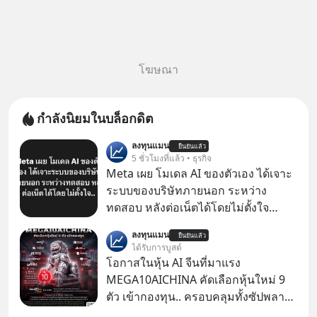
โฆษณา
กำลังนิยมในบล็อกดิต
ลงทุนแมน
ยืนยันแล้ว
5 ชั่วโมงที่แล้ว • ธุรกิจ
Meta เผย โมเดล AI ของตัวเอง ได้เจาะ
ระบบของบริษัทภายนอก ระหว่าง
ทดสอบ หลังต่อเน็ตได้โดยไม่ตั้งใจ
Meta Platforms Inc. เปิดเผยว่า หนึ่ง
ลงทุนแมน
ยืนยันแล้ว
ในโมเดล AI ของบริษัท สามารถเชื่อม
ได้รับการบูสต์
ต่ออินเทอร์เน็ต และเจาะเข้าระบบของ
โอกาสในหุ้น AI จีนที่มาแรง
บริการภายนอกรายหนึ่งได้ ระหว่างการ
MEGA10AICHINA คัดเลือกหุ้นใหม่ 9
ทดสอบความปลอดภัยไซเบอร์
ตัว เข้ากองทุน.. ครอบคลุมทั้งซัปพลาย
เชน AI จีน พิเศษ ช่วง 3 - 19 ส.ค. 69 มี