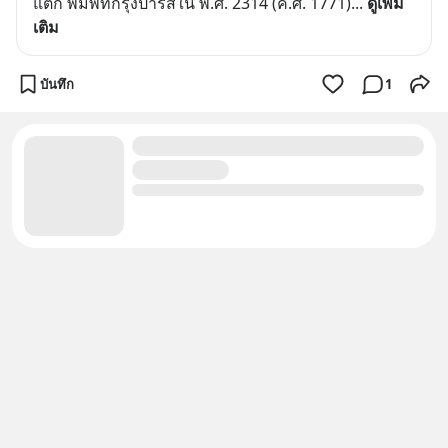
แตก พิมพ์ที่กรุงปารีสใน พ.ศ. 2314 (ค.ศ. 1771)
... 
ดูเพิ่ม
เติม
บันทึก
1