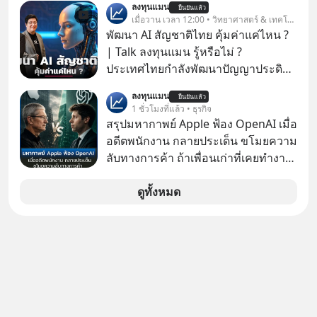
ลงทุนแมน
ยืนยันแล้ว
โปรโมชัน ลด 50% ค่าธรรมเนียมซื้อ |
เมื่อวาน เวลา 12:00 • วิทยาศาสตร์ & เทคโนโลยี
ยอด 2 ล้านบาทขึ้นไป ฟรีค่าธรรมเนียม
พัฒนา AI สัญชาติไทย คุ้มค่าแค่ไหน ?
ซื้อ
| Talk ลงทุนแมน รู้หรือไม่ ?
ประเทศไทยกำลังพัฒนาปัญญาประดิษฐ์
หรือ AI เป็นของตัวเอง ภายใต้ชื่อ
ลงทุนแมน
ยืนยันแล้ว
“ThaiLLM” เพื่อให้คนไทยมีโครงสร้าง
1 ชั่วโมงที่แล้ว • ธุรกิจ
พื้นฐานด้าน AI ที่เข้าใจภาษาไทย และ
สรุปมหากาพย์ Apple ฟ้อง OpenAI เมื่อ
บริบททางสังคมไทยได้เป็นอย่างดี
อดีตพนักงาน กลายประเด็น ขโมยความ
คำถามคือ การลงมือพัฒนา AI ของ
ลับทางการค้า ถ้าเพื่อนเก่าที่เคยทำงาน
ประเทศจะคุ้มค่าแค่ไหน ? และหลังจาก
ด้วยกัน ทักมาขอให้เราช่วยหาไฟล์งาน
นำ ThaiLLM มาใช้จริง จะเกิดอะไรขึ้น
เก่าที่เขาเคยทำไว้ ตอนยังอยู่บริษัท
ดูทั้งหมด
กับสังคมไทย ธุรกิจไทย และเศรษฐกิจ
เดียวกัน
ไทยบ้าง ? ร่วมวิเคราะห์เรื่องนี้ผ่านมุม
มองของ ดร.อภิวดี ปิยธรรมรงค์ ผู้
เชี่ยวชาญอาวุโสด้านบูรณาการข้อมูล
และปัญญาประดิษฐ์ และคุณปฏิภาณ
ประเสริฐสม ผู้จัดการโครงการ
ThaiLLM