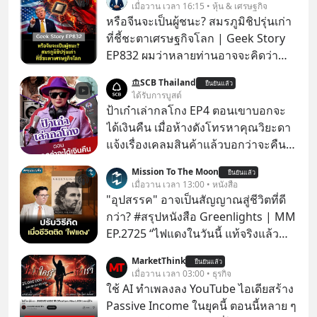
เมื่อวาน เวลา 16:15 • หุ้น & เศรษฐกิจ
หรือจีนจะเป็นผู้ชนะ? สมรภูมิชิปรุ่นเก่า
ที่ชี้ชะตาเศรษฐกิจโลก | Geek Story
EP832 ผมว่าหลายท่านอาจจะคิดว่า
สงครามชิปมีแค่เรื่อง AI ล้ำๆ ใช่ไหม?
SCB Thailand
ยืนยันแล้ว
คิดใหม่ได้เลยครับ! ในขณะที่โลกโฟกัส
ได้รับการบูสต์
ชิป 3 นาโนเมตร แต่จีนกำลังเดินเกมที่
ป้าเก๋าเล่ากลโกง EP4 ตอนเขาบอกจะ
น่ากลัวกว่า โดยการเข้ายึดครองตลาด
ได้เงินคืน เมื่อห้างดังโทรหาคุณวิยะดา
‘Legacy Chips’ หรือชิปรุ่นเก่า ฟังดูไร้
แจ้งเรื่องเคลมสินค้าแล้วบอกว่าจะคืน
ค่า แต่มันคือหัวใจที่ซ่อนอยู่ในรถยนต์
เงิน คุณวิยะดาจะได้เงินจริง หรือเป็น
Mission To The Moon
EV, อุปกรณ์การแพทย์ ไปจนถึง
ยืนยันแล้ว
เรื่องจ้อจี้ หาคำตอบได้ที่ “ป้าเก๋าเล่ากล
เมื่อวาน เวลา 13:00 • หนังสือ
ขีปนาวุธ! จีนกำลังใช้ ‘Playbook’ เดิมที่
โกง” EP4 ตอน “เขาบอกว่าจะได้เงิน
"อุปสรรค" อาจเป็นสัญญาณสู่ชีวิตที่ดี
เคยใช้ถล่มตลาดโซล่าเซลล์มาแล้ว คือ
คืน” #ป้าเก๋าเล่ากลโกง #แก้เกมกลโกง
กว่า? #สรุปหนังสือ Greenlights | MM
การทุ่มเงินอุดหนุนมหาศาลจนราคาพัง
#อยู่อย่างยั่งยืน #Cybersecurity #เตือน
EP.2725 “ไฟแดงในวันนี้ แท้จริงแล้ว
ทลาย ถ้าตะวันตกแก้เกมไม่ได้ อเมริกา
ภัยออนไลน์
อาจเป็นสัญญาณไฟเขียวที่ยังไม่ถึงเวลา
อาจต้องยอมจำนนและส่งมอบกุญแจ
MarketThink
ยืนยันแล้ว
เปลี่ยนสี” McConaughey ดาราดาวรุ่ง
เมื่อวาน เวลา 03:00 • ธุรกิจ
ควบคุมโลกฮาร์ดแวร์ให้คู่แข่งอย่าง
ในยุคหนึ่ง เคยปฏิเสธเงินค่าตัวหนังรอม
ใช้ AI ทำเพลงลง YouTube ไอเดียสร้าง
ถาวร สงครามที่โลกมองข้ามนี้ดุเดือด
คอมที่สูงถึง 14.5 ล้านดอลลาร์ (หรือ
Passive Income ในยุคนี้ ตอนนี้หลาย ๆ
แค่ไหน? เลือกฟังกันได้เลยนะครับ อย่า