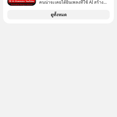
ราว 500 ล้านบาท) เพียงเพราะเขาไม่
คนน่าจะเคยได้ยินเพลงที่ใช้ AI สร้าง
ลืมกด Follow ติดตาม PodCast ช่อง
อยากขังตัวเองไว้ในกล่องเดิมๆ ผลที่
ผ่านหูกันมาบ้าง เช่น เพลง “ไม่มีใคร
Geek Forever’s Podcast ของผมกัน
ตามมาคือ โทรศัพท์ของเขากลายเป็น
รู้ตัวเรา” จากช่องชื่อว่า UNHEARD
ดูทั้งหมด
ด้วยนะครับ 🎧 ฟังผ่าน Spotify :
ความเงียบสนิทนานถึง 14 เดือนเต็ม แต่
MUSIC ที่ตอนนี้มียอดรับชมกว่า 26
https://tinyurl.com/mr39sd7c 🎧 ฟัง
ความเงียบและ "ไฟแดง" ในวันนั้นกลับ
ล้านครั้งแล้ว
ผ่าน Apple Podcast :
กลายเป็นการถอยหลังเพื่อตั้งหลัก จนส่ง
https://bit.ly/4g4xDwF 🎧 ฟังผ่าน
ให้เขาก้าวขึ้นไปยืนถือรางวัลออสการ์
Podbean : https://bit.ly/4fTUURS 🎧
ในบทบาทที่เปลี่ยนชีวิตเขาไปตลอดกาล
ฟังผ่าน Youtube :
ใน MM EP. นี้ เราจะมาร่วมถอดรหัส
https://youtu.be/EUAWRVSAiXA The
และปรับวิธีคิดกันว่า Greenlight (ไฟ
original article appeared here
เขียว) จะสร้างมันขึ้นมาล่วงหน้าด้วย
https://www.tharadhol.com/geek-
วินัยและความพร้อมได้อย่างไร?
story-ep832-or-will-china-win/
Yellowlight (ไฟเหลือง) จะรับมือกับ
ติดตามสาระดี ๆ อัพเดททุกวันผ่าน Line
สัญญาณเตือน และชะลอตัวอย่างมีสติ
OA ด.ดล Blog คลิกเลย -->
อย่างไร? Redlight (ไฟแดง) จะเปลี่ยน
https://lin.ee/aMEkyNA
อุปสรรคและความผิดพลาดให้กลายเป็น
========================= 📣
บทเรียนที่ส่งเราไปได้ไกลกว่าเดิมได้
สนับสนุนโดย 📣
อย่างไร? หากคุณกำลังรู้สึกว่าชีวิตเจอ
=========================
แต่ทางตัน ลองเปิดใจฟัง EP. นี้ แล้วคุณ
เครียด หลับยาก ผมอยากแนะนำ