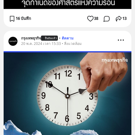
16 บันทึก
38
13
กรุงเทพธุรกิจ
•
ติดตาม
ยืนยันแล้ว
20 พ.ค. 2024 เวลา 15:33 • สิ่งแวดล้อม