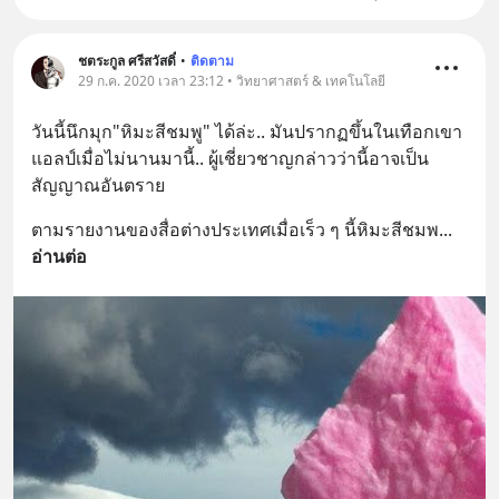
ชตระกูล ศรีสวัสดิ์
•
ติดตาม
29 ก.ค. 2020 เวลา 23:12 • วิทยาศาสตร์ & เทคโนโลยี
วันนี้นึกมุก"หิมะสีชมพู" ได้ล่ะ.. มันปรากฏขึ้นในเทือกเขา
แอลป์เมื่อไม่นานมานี้.. ผู้เชี่ยวชาญกล่าวว่านี้อาจเป็น
สัญญาณอันตราย
ตามรายงานของสื่อต่างประเทศเมื่อเร็ว ๆ นี้หิมะสีชมพ
... 
อ่านต่อ