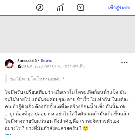
เข้าสู่ระบบ
Surasak4.0
•
ติดตาม
20 ม.ค. 2023 เวลา 01:16 • ความคิดเห็น
ขอวิธีหายโมโหหน่อยค่ะ ?
ไม่มีครับ เปรียบเทียบว่า เมื่อเราโมโหจะเกิดก้อนน้ำแข็ง มัน
จะไม่หายไป แต่มันจะค่อยๆละลาย ช้าเร็ว ไม่เท่ากัน ในแต่ละ
คน ถ้ารู้ตัวเร็ว ต้องตัดตั้งแต่ที่จะสร้างก้อนน้ำแข็ง อันนั้น ok 
... ถูกต้องที่สุด ปล่อยวาง อย่าไปใส่ใจมัน แต่ถ้ามันเกิดขึ้นแล้ว 
ไม่มีทางหายวับแน่นอน สิ่งสำคัญคือ เราจะจัดการตัวเอง
อย่างไร ? ช่วงที่มันกำลังละลายครับ ? 🙂