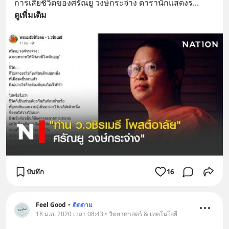
การเสียชีวิตของศรัณยู วงษ์กระจ่าง ดารานักแสดงร
... 
ดูเพิ่มเติม
บันทึก
16
Feel Good
•
ติดตาม
18 ม.ค. 2020 เวลา 08:43 • วิทยาศาสตร์ & เทคโนโลยี