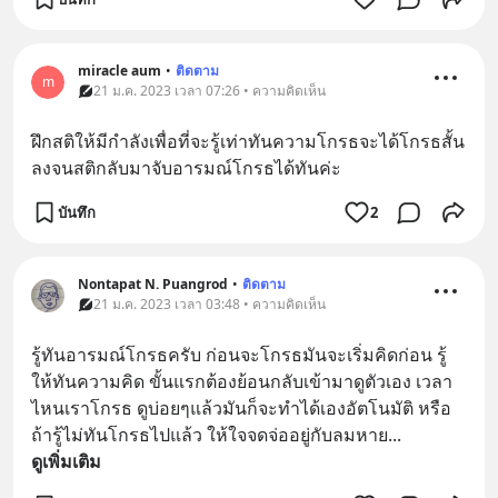
miracle aum
•
ติดตาม
m
21 ม.ค. 2023 เวลา 07:26 • ความคิดเห็น
ฝึกสติให้มีกำลังเพื่อที่จะรู้เท่าทันความโกรธจะได้โกรธสั้น
ลงจนสติกลับมาจับอารมณ์โกรธได้ทันค่ะ
บันทึก
2
Nontapat N. Puangrod
•
ติดตาม
21 ม.ค. 2023 เวลา 03:48 • ความคิดเห็น
รู้ทันอารมณ์โกรธครับ ก่อนจะโกรธมันจะเริ่มคิดก่อน รู้
ให้ทันความคิด ขั้นแรกต้องย้อนกลับเข้ามาดูตัวเอง เวลา
ไหนเราโกรธ ดูบ่อยๆแล้วมันก็จะทำได้เองอัตโนมัติ หรือ
ถ้ารู้ไม่ทันโกรธไปแล้ว ให้ใจจดจ่ออยู่กับลมหาย
... 
ดูเพิ่มเติม