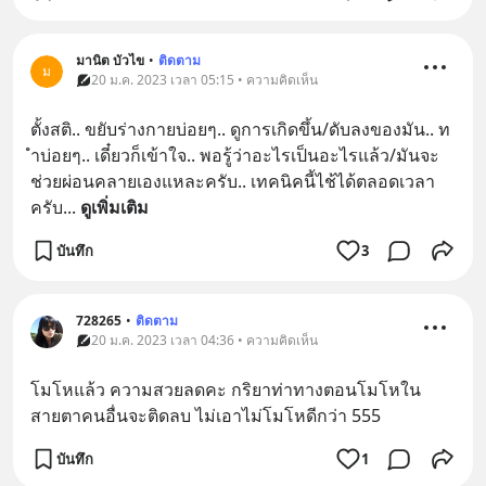
มานิต บัวไข
•
ติดตาม
ม
20 ม.ค. 2023 เวลา 05:15 • ความคิดเห็น
ตั้ง​สติ.. ขยับ​ร่างกาย​บ่อย​ๆ.. ดู​การ​เกิด​ขึ้น​/ดับ​ลง​ของ​มัน.. ท​
ำบ่อยๆ.. เดี๋ยว​ก็​เข้า​ใจ.. พอ​รู้​ว่า​อะไร​เป็น​อะไร​แล้ว​/มัน​จะ​
ช่วย​ผ่อนคลาย​เอง​แหละ​ครับ.. เทคนิค​นี้​ไช้​ได้​ตลอดเวลา​
ครับ
... 
ดูเพิ่มเติม
บันทึก
3
728265
•
ติดตาม
20 ม.ค. 2023 เวลา 04:36 • ความคิดเห็น
โมโหแล้ว ความสวยลดคะ กริยาท่าทางตอนโมโหใน
สายตาคนอื่นจะติดลบ ไม่เอาไม่โมโหดีกว่า 555
บันทึก
1