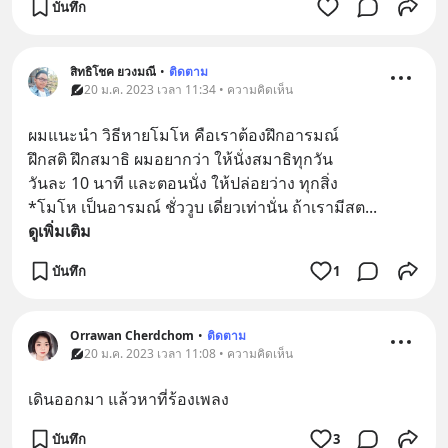
บันทึก
สิทธิโชค ยวงมณี
•
ติดตาม
20 ม.ค. 2023 เวลา 11:34 • ความคิดเห็น
ผมแนะนำ วิธีหายโมโห คือเราต้องฝึกอารมณ์
ฝึกสติ ฝึกสมาธิ ผมอยากว่า ให้นั่งสมาธิทุกวัน
วันละ 10 นาที และตอนนั่ง ให้ปล่อยว่าง ทุกสิ่ง
*โมโห เป็นอารมณ์ ชั่ววูบ เดี่ยวเท่านั่น ถ้าเรามีสต
... 
ดูเพิ่มเติม
บันทึก
1
Orrawan Cherdchom
•
ติดตาม
20 ม.ค. 2023 เวลา 11:08 • ความคิดเห็น
เดินออกมา แล้วหาที่ร้องเพลง
บันทึก
3