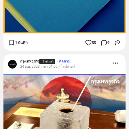
1 บันทึก
33
9
กรุงเทพธุรกิจ
•
ติดตาม
ยืนยันแล้ว
24 ก.ย. 2023 เวลา 01:00 • ไลฟ์สไตล์