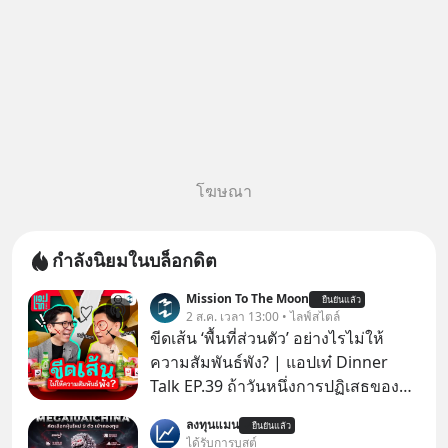
โฆษณา
กำลังนิยมในบล็อกดิต
Mission To The Moon
ยืนยันแล้ว
2 ส.ค. เวลา 13:00 • ไลฟ์สไตล์
ขีดเส้น ‘พื้นที่ส่วนตัว’ อย่างไรไม่ให้
ความสัมพันธ์พัง? | แอปเท๋ Dinner
Talk EP.39 ถ้าวันหนึ่งการปฏิเสธของ
เราทำให้อีกฝ่ายรู้สึกเจ็บปวด คิดว่าเรา
ลงทุนแมน
ยืนยันแล้ว
ตั้งกำแพงใส่และมองว่าเราเห็นแก่ตัวทั้ง
ได้รับการบูสต์