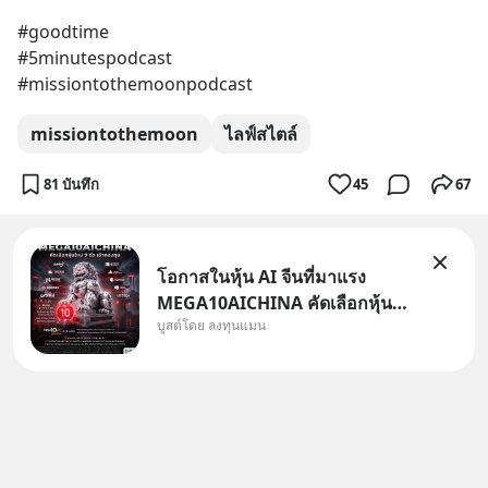
#goodtime
#5minutespodcast
#missiontothemoonpodcast
missiontothemoon
ไลฟ์สไตล์
81 บันทึก
45
67
โอกาสในหุ้น AI จีนที่มาแรง
MEGA10AICHINA คัดเลือกหุ้น
บูสต์โดย ลงทุนแมน
ใหม่ 9 ตัว เข้ากองทุน.. ครอบคลุม
ทั้งซัปพลายเชน AI จีน พิเศษ ช่วง
3 - 19 ส.ค. 69 มีโปรโมชัน ลด
50% ค่าธรรมเนียมซื้อ | ยอด 2
ล้านบาทขึ้นไป ฟรีค่าธรร