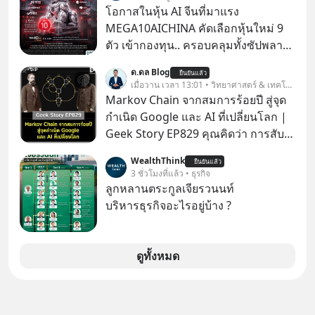
ที่เราเองก็ไม่เคยปฏิเสธใครอย่างนี้มา
โอกาสในหุ้น AI จีนที่มาแรง
ก่อน แต่พอตั้งใจจะ ‘สร้างขอบเขต’ เพื่อ
MEGA10AICHINA คัดเลือกหุ้นใหม่ 9
ตัวเองดูสักครั้ง กลับทำให้เกิดรอยร้าว
ตัว เข้ากองทุน.. ครอบคลุมทั้งซัปพลาย
ในความสัมพันธ์เสียอย่างนั้น โดยราย
เชน AI จีน พิเศษ ช่วง 3 - 19 ส.ค. 69 มี
ด.ดล Blog
การแอปเท๋ Dinner Talk ในวันนี้โฮสต์
ยืนยันแล้ว
โปรโมชัน ลด 50% ค่าธรรมเนียมซื้อ |
เมื่อวาน เวลา 13:01 • วิทยาศาสตร์ & เทคโนโลยี
ทั้ง 2 ท่าน แทป-รวิศ หาญอุตสาหะ และ
ยอด 2 ล้านบาทขึ้นไป ฟรีค่าธรรมเนียม
Markov Chain จากสมการร้อยปี สู่จุด
เอ๋ นิ้วกลม-สราวุธ เฮ้งสวัสดิ์ จะพาทุก
ซื้อ
กำเนิด Google และ AI ที่เปลี่ยนโลก |
คนไปสำรวจวิธีสร้างขอบเขตเพื่อรักษา
Geek Story EP829 คุณคิดว่า การสับ
ใจของตัวเองและรักษาความสัมพันธ์
ไพ่ในคาสิโน ปริมาณยูเรเนียมในระเบิด
ของคนรอบข้างไปพร้อมกัน
WealthThink
ยืนยันแล้ว
นิวเคลียร์ อัลกอริทึมของ Google ที่ใช้
3 ชั่วโมงที่แล้ว • ธุรกิจ
#boundary #selfdevelopment #แอป
โค่นล้มแชมป์เก่าอย่าง Yahoo และ
ลูกหลานตระกูลเจียรวนนท์
เท๋dinnertalk
ความฉลาดของ AI ในปัจจุบัน มีอะไรที่
บริหารธุรกิจอะไรอยู่บ้าง ?
#missiontothemoonpodcast
เหมือนกัน? เชื่อหรือไม่ว่า สิ่งเปลี่ยนโลก
ทั้งหมดนี้ ล้วนมีจุดเริ่มต้นมาจาก “การ
ทะเลาะกัน” ของนักคณิตศาสตร์ชาว
ดูทั้งหมด
รัสเซียสองคนเมื่อกว่าร้อยปีก่อน! จาก
สมการที่เคยถูกมองว่าไร้สาระและไม่มี
ประโยชน์ สู่รากฐานของเทคโนโลยี