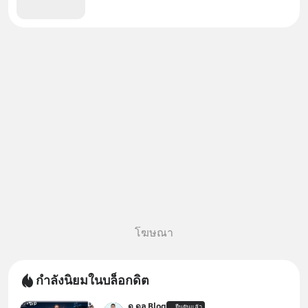
โฆษณา
กำลังนิยมในบล็อกดิต
ด.ดล Blog
ยืนยันแล้ว