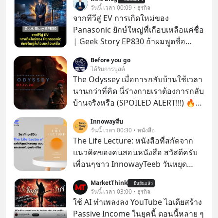
วันนี้ เวลา 00:09 • ธุรกิจ
จากทีวีสู่ EV การเกิดใหม่ของ
Panasonic ยักษ์ใหญ่ที่เกือบเหลือแค่ชื่อ
| Geek Story EP830 ถ้าผมพูดชื่อ
Panasoni คุณนึกถึงอะไร? ทีวี, ตู้เย็น,
Before you go
ถ่านไฟฉาย? ถ้าคุณยังคิดแบบนั้น แสดง
ได้รับการบูสต์
ว่าคุณกำลังพลาดเรื่องราวการ
The Odyssey เมื่อการกลับบ้านใช้เวลา
‘Rebranding’ ที่ดุเดือดที่สุดใน
นานกว่าที่คิด นี่ร่างกายเราต้องการกลับ
ประวัติศาสตร์ญี่ปุ่น! รู้หรือไม่ว่า ในวันที่
บ้านจริงหรือ (SPOILED ALERT!!!) 🔥
พวกเขาขาดทุนย่อยยับเกือบ 3 แสนล้าน
264.1
Innowayถีบ
บาท Panasonic ตัดสินใจหักดิบ ทิ้ง
วันนี้ เวลา 00:30 • หนังสือ
ตลาดเครื่องใช้ไฟฟ้าที่สู้ B2C ไม่ไหว
The Life Lecture: หนังสือที่สกัดจาก
แล้วหันไปเดิมพันครั้งใหญ่กับ Tesla
แนวคิดของคนสอนหนังสือ สวัสดีครับ
และ Software Solutions จนวันนี้พวก
เพื่อนๆชาว InnowayTeeb วันหยุด
เขากลายเป็นกระดูกสันหลังของ
สบายๆ วันนี้แอดเพิ่งจะอ่านหนังสือที่น่า
อุตสาหกรรม EV โลกไปแล้ว… พวกเขา
MarketThink
ยืนยันแล้ว
สนใจจบแล้วเกิดคำถามว่า
วันนี้ เวลา 03:00 • ธุรกิจ
ทำได้อย่างไร เลือกฟังกันได้เลยนะครับ
ใช้ AI ทำเพลงลง YouTube ไอเดียสร้าง
อย่าลืมกด Follow ติดตาม PodCast
Passive Income ในยุคนี้ ตอนนี้หลาย ๆ
ช่อง Geek Forever’s Podcast ของผม