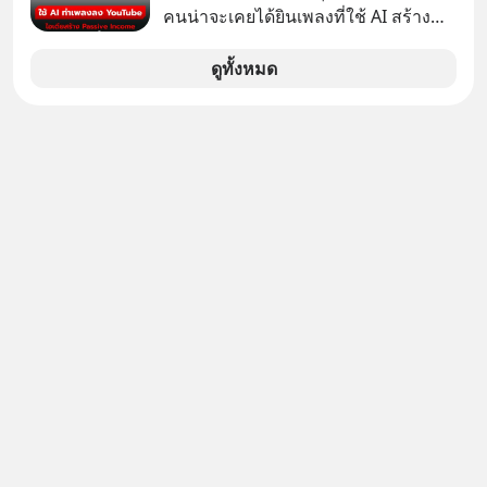
คนน่าจะเคยได้ยินเพลงที่ใช้ AI สร้าง
กันด้วยนะครับ 🎧 ฟังผ่าน Spotify :
ผ่านหูกันมาบ้าง เช่น เพลง “ไม่มีใคร
https://tinyurl.com/mr39sd7c 🎧 ฟัง
รู้ตัวเรา” จากช่องชื่อว่า UNHEARD
ดูทั้งหมด
ผ่าน Apple Podcast :
MUSIC ที่ตอนนี้มียอดรับชมกว่า 26
https://tinyurl.com/rnca48jp 🎧 ฟัง
ล้านครั้งแล้ว
ผ่าน Podbean :
https://tinyurl.com/mryu7dv7 🎧
ฟังผ่าน Youtube :
https://youtu.be/IF27yAxJVDE The
original article appeared here
https://www.tharadhol.com/geek-
story-ep830-the-rebirth-of-
panasonic/ ติดตามสาระดี ๆ อัพเดททุก
วันผ่าน Line OA ด.ดล Blog คลิกเลย -->
https://lin.ee/aMEkyNA
========================= 📣
สนับสนุนโดย 📣
=========================
เครียด หลับยาก ผมอยากแนะนำ