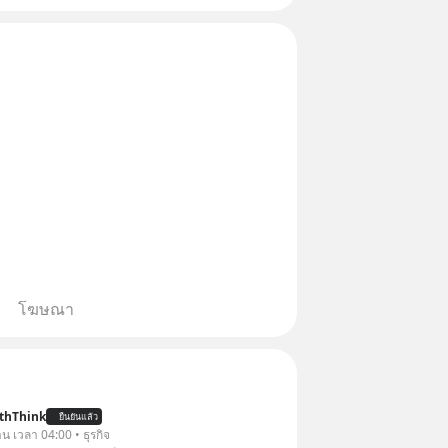
โฆษณา
thThink
ยืนยันแล้ว
าน เวลา 04:00 • ธุรกิจ