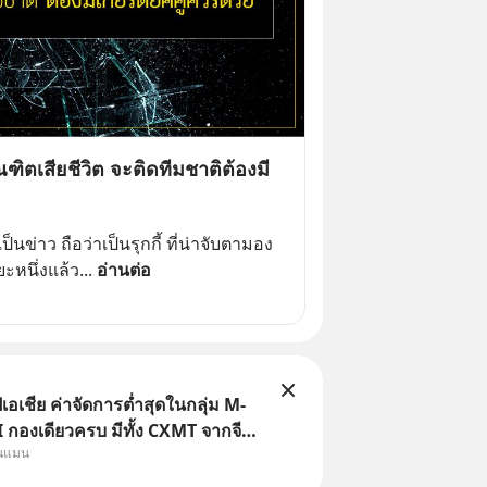
ฑิตเสียชีวิต จะติดทีมชาติต้องมี
ป็นข่าว ถือว่าเป็นรุกกี้ ที่น่าจับตามอง
ะหนึ่งแล้ว
... 
อ่านต่อ
เอเชีย ค่าจัดการต่ำสุดในกลุ่ม M-
กองเดียวครบ มีทั้ง CXMT จากจีน
ุนแมน
ต้หวัน SK Hynix จากเกาหลีใต้
ญี่ปุ่น