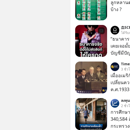
ลูกหลานตร
บ้าง ?
SC
ได้รับ
“ธนาคารจร
เคยเจอมั
บัญชีมีปั
อาร์โค้ดทั
Timel
หลอกลวงในค
3 ชั่ว
กลโกง #ป้
เมื่ออเมริ
อย่างยั่ง
เปลี่ยนคว
#FraudEd
ค.ศ.1933 
#Digita
(Franklin
ลงทุ
แห่งสหรัฐ
2 ชั่ว
สหรัฐอเ
การศึกษา
ประเทศที
340,584 
กระทรวงศ