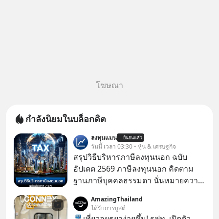
โฆษณา
กำลังนิยมในบล็อกดิต
ลงทุนแมน
ยืนยันแล้ว
วันนี้ เวลา 03:30 • หุ้น & เศรษฐกิจ
สรุปวิธีบริหารภาษีลงทุนนอก ฉบับ
อัปเดต 2569 ภาษีลงทุนนอก คิดตาม
ฐานภาษีบุคคลธรรมดา นั่นหมายความ
ว่าถ้าเรามีกำไร 100,000 บาท
AmazingThailand
ได้รับการบูสต์
🚆เที่ยวอยุธยาง่ายขึ้น! รฟท. เปิดตัว