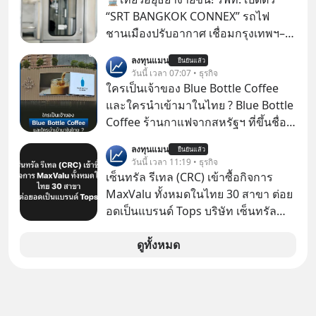
“SRT BANGKOK CONNEX” รถไฟ
ชานเมืองปรับอากาศ เชื่อมกรุงเทพฯ–
อยุธยา ที่จะเริ่มเสิร์ฟให้ทุกคนได้มาร่วม
ลงทุนแมน
ยืนยันแล้ว
ประสบการณ์ไปด้วยกัน ตั้งแค่วันที่ 1
วันนี้ เวลา 07:07 • ธุรกิจ
สิงหาคม 2569 นี้! ค่าตั๋วเริ่มต้นเพียง 30
ใครเป็นเจ้าของ Blue Bottle Coffee
บาท เส้นทางให้บริการหลัก ได้แก่
และใครนำเข้ามาในไทย ? Blue Bottle
สถานีกลางกรุงเทพอภิวัฒน์ →
Coffee ร้านกาแฟจากสหรัฐฯ ที่ขึ้นชื่อ
ดอนเมือง → รังสิต → คลองพุทรา →
เรื่องความพิถีพิถัน กำลังจะเปิดสาขา
ลงทุนแมน
บางปะอิน → บ้านโพ → อยุธยา การ
ยืนยันแล้ว
แรกในประเทศไทย ที่ Central Park
วันนี้ เวลา 11:19 • ธุรกิจ
รถไฟแห่งประเทศไทย ยกระดับบริการ
เซ็นทรัล รีเทล (CRC) เข้าซื้อกิจการ
รถไฟชานเมืองด้วยขบวน SRT
MaxValu ทั้งหมดในไทย 30 สาขา ต่อย
BANGKOK CONNEX (BNEX) นำรถ
อดเป็นแบรนด์ Tops บริษัท เซ็นทรัล
ดีเซลราง KIHA 40/48 จากประเทศญี่ปุ่น
รีเทล คอร์ปอเรชั่น จำกัด (มหาชน) หรือ
มาปรับปรุงใหม่ทั้งคัน ปรับอากาศ ที่นั่ง
CRC แจ้งตลาดหลักทรัพย์ฯ ว่า บริษัท
ดูทั้งหมด
สบาย พร้อมขยายต้นทางมาที่สถานี
เซ็นทรัล ฟู้ด รีเทล จำกัด (CFR) ซึ่งเป็น
กลางกรุงเทพอภิวัฒน์ เชื่อมต่อรถไฟฟ้า
บริษัทย่อยที่ CRC ถือหุ้นทั้งทางตรงและ
สายต่าง ๆ ได้สะดวกยิ่งขึ้น
ทางอ้อม 100%
#AmazingThailand #สุขทันทีที่เที่ยว