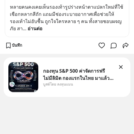
หลายคนคงเคยเห็นรองเท้ารูปร่างหน้าตาแปลกใหม่ที่ใช้
เชือกหลากสีถัก แถมมีช่องระบายอากาศเพื่อช่วยให้
รองเท้าไม่อับชื้น ถูกใจใครหลาย ๆ คน ทั้งสายชอบผจญ
ภัย สา
... 
อ่านต่อ
บันทึก
กองทุน S&P 500 ค่าจัดการฟรี
ไม่มีลิมิต กองแรกในไทย มาแล้ว..
บูสต์โดย ลงทุนแมน
กองทุนที่ออกแบบมาเพื่อแก้ Pain
Point ใหญ่ของนักลงทุนไทย
พร้อมกัน 3 เรื่อง