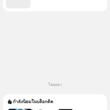
โฆษณา
กำลังนิยมในบล็อกดิต