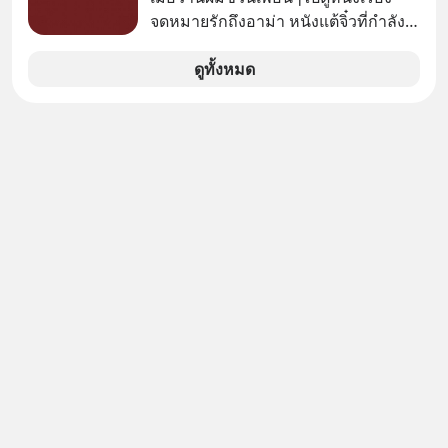
ทางอ้อม 100%
จดหมายรักถึงอาม่า หนังแต้จิ๋วที่กำลัง
โด่งดังทั่วโลกอยู่ในตอนนี้ เหตุเกิดจาก
ป๊าผมเห็นโปสเตอร์หนังเรื่องนี้หลาย
ดูทั้งหมด
เดือนก่อนและอยากดูมาก ด้วยเพราะว่า
อากงก็มาจากเมืองจีน ป๊าก็พูดแต้จิ๋วได้
มีเรื่องราวมีความผูกพันที่ได้ยินตั้งแต่
เด็ก