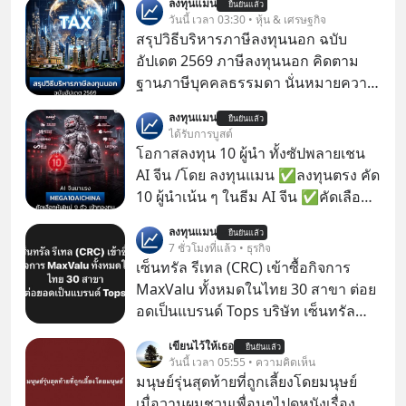
ลงทุนแมน
ยืนยันแล้ว
วันนี้ เวลา 03:30 • หุ้น & เศรษฐกิจ
สรุปวิธีบริหารภาษีลงทุนนอก ฉบับ
อัปเดต 2569 ภาษีลงทุนนอก คิดตาม
ฐานภาษีบุคคลธรรมดา นั่นหมายความ
ว่าถ้าเรามีกำไร 100,000 บาท
ลงทุนแมน
ยืนยันแล้ว
ได้รับการบูสต์
โอกาสลงทุน 10 ผู้นำ ทั้งซัปพลายเชน
AI จีน /โดย ลงทุนแมน ✅ลงทุนตรง คัด
10 ผู้นำเน้น ๆ ในธีม AI จีน ✅คัดเลือก
หุ้นใหม่ 9 ตัว เข้ากองทุน ✅ร่วมเป็น
ลงทุนแมน
ยืนยันแล้ว
เจ้าของผู้นำ AI จีน ตั้งแต่โรงงานผลิตชิป
7 ชั่วโมงที่แล้ว • ธุรกิจ
หน่วยความจำ โมเดล AI ยันหุ่นยนต์
เซ็นทรัล รีเทล (CRC) เข้าซื้อกิจการ
✅ได้การรับยกเว้นภาษี Capital Gain
MaxValu ทั้งหมดในไทย 30 สาขา ต่อย
ตามกฎหมายภาษีของประเทศไทย
อดเป็นแบรนด์ Tops บริษัท เซ็นทรัล
รีเทล คอร์ปอเรชั่น จำกัด (มหาชน) หรือ
เขียนไว้ให้เธอ
ยืนยันแล้ว
CRC แจ้งตลาดหลักทรัพย์ฯ ว่า บริษัท
วันนี้ เวลา 05:55 • ความคิดเห็น
เซ็นทรัล ฟู้ด รีเทล จำกัด (CFR) ซึ่งเป็น
มนุษย์รุ่นสุดท้ายที่ถูกเลี้ยงโดยมนุษย์
บริษัทย่อยที่ CRC ถือหุ้นทั้งทางตรงและ
เมื่อวานผมชวนเพื่อนๆไปดูหนังเรื่อง