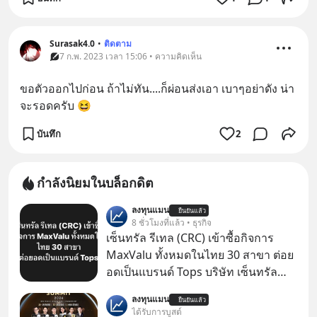
Surasak4.0
•
ติดตาม
7 ก.พ. 2023 เวลา 15:06 • ความคิดเห็น
ขอตัวออกไปก่อน ถ้าไม่ทัน....ก็ผ่อนส่งเอา เบาๆอย่าดัง น่า
จะรอดครับ 😆
บันทึก
2
กำลังนิยมในบล็อกดิต
ลงทุนแมน
ยืนยันแล้ว
8 ชั่วโมงที่แล้ว • ธุรกิจ
เซ็นทรัล รีเทล (CRC) เข้าซื้อกิจการ
MaxValu ทั้งหมดในไทย 30 สาขา ต่อย
อดเป็นแบรนด์ Tops บริษัท เซ็นทรัล
รีเทล คอร์ปอเรชั่น จำกัด (มหาชน) หรือ
ลงทุนแมน
ยืนยันแล้ว
CRC แจ้งตลาดหลักทรัพย์ฯ ว่า บริษัท
ได้รับการบูสต์