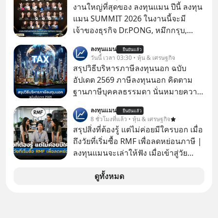
เซ็นทรัล ฟู้ด รีเทล จำกัด (CFR) ซึ่งเป็น
งานใหญ่ที่สุดของ ลงทุนแมน ปีนี้ ลงทุน
บริษัทย่อยที่ CRC ถือหุ้นทั้งทางตรงและ
แมน SUMMIT 2026 ในงานนี้จะมี
ทางอ้อม 100%
เจ้าของธุรกิจ Dr.PONG, หมึกกรุบ,
Srichand, Jones’ Salad, LA GLACE,
ลงทุนแมน
ยืนยันแล้ว
Fastwork, MizuMi, KARMART, อิชิตัน
วันนี้ เวลา 03:30 • หุ้น & เศรษฐกิจ
มาแชร์ความรู้การสร้างธุรกิจ
สรุปวิธีบริหารภาษีลงทุนนอก ฉบับ
อัปเดต 2569 ภาษีลงทุนนอก คิดตาม
ฐานภาษีบุคคลธรรมดา นั่นหมายความ
ว่าถ้าเรามีกำไร 100,000 บาท
ลงทุนแมน
ยืนยันแล้ว
8 ชั่วโมงที่แล้ว • หุ้น & เศรษฐกิจ
สรุปสิ่งที่ต้องรู้ แต่ไม่ค่อยมีใครบอก เมื่อ
ถึงวัยที่เริ่มซื้อ RMF เพื่อลดหย่อนภาษี |
ลงทุนแมนจะเล่าให้ฟัง เมื่อเข้าสู่วัย
ทำงานและเริ่มมีรายได้ถึงเกณฑ์เสีย
ภาษี หลายคนมักได้รับคำแนะนำให้
ดูทั้งหมด
ลงทุนใน RMF เพราะนอกจากจะช่วยลด
หย่อนภาษีได้แล้ว ยังเป็นโอกาสในการ
สร้างความมั่งคั่งระยะยาว แต่น้อยคน