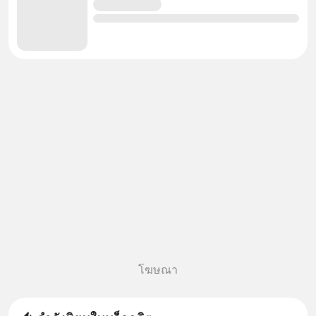
โฆษณา