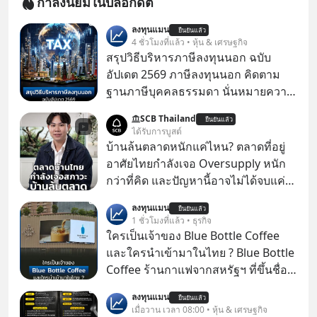
กำลังนิยมในบล็อกดิต
ลงทุนแมน
ยืนยันแล้ว
4 ชั่วโมงที่แล้ว • หุ้น & เศรษฐกิจ
สรุปวิธีบริหารภาษีลงทุนนอก ฉบับ
อัปเดต 2569 ภาษีลงทุนนอก คิดตาม
ฐานภาษีบุคคลธรรมดา นั่นหมายความ
ว่าถ้าเรามีกำไร 100,000 บาท
SCB Thailand
ยืนยันแล้ว
ได้รับการบูสต์
บ้านล้นตลาดหนักแค่ไหน? ตลาดที่อยู่
อาศัยไทยกำลังเจอ Oversupply หนัก
กว่าที่คิด และปัญหานี้อาจไม่ได้จบแค่
เรื่องเศรษฐกิจ #SCBEIC #อสังหา #บ้าน
ลงทุนแมน
ยืนยันแล้ว
ล้นตลาด #เศรษฐกิจไทย #EICAround
1 ชั่วโมงที่แล้ว • ธุรกิจ
#SCBThailand สามารถดูคลิปที่
ใครเป็นเจ้าของ Blue Bottle Coffee
youtube ประกอบได้ที่ link :
และใครนำเข้ามาในไทย ? Blue Bottle
https://youtube.com/shorts/-
Coffee ร้านกาแฟจากสหรัฐฯ ที่ขึ้นชื่อ
xU9gYcfVJk?feature=share
เรื่องความพิถีพิถัน กำลังจะเปิดสาขา
ลงทุนแมน
ยืนยันแล้ว
แรกในประเทศไทย ที่ Central Park
เมื่อวาน เวลา 08:00 • หุ้น & เศรษฐกิจ