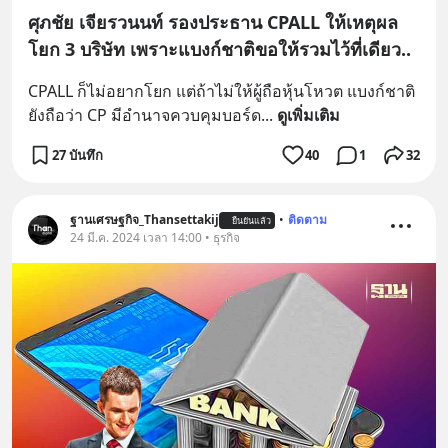
ศุภชัย เจียรวนนท์ รองประธาน CPALL ให้เหตุผล
โยก 3 บริษัท เพราะแบงก์ชาติขอให้รวมไว้ที่เดียว..
CPALL ก็ไม่อยากโยก แต่ถ้าไม่ให้ผู้ถือหุ้นโหวต แบงก์ชาติ
ยังถือว่า CP มีอำนาจควบคุมบอร์ด
... 
ดูเพิ่มเติม
27 บันทึก
40
1
32
ฐานเศรษฐกิจ_Thansettakij
•
ติดตาม
ยืนยันแล้ว
24 มี.ค. 2024 เวลา 14:00 • ธุรกิจ