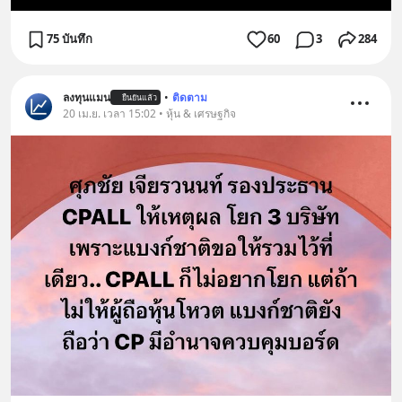
75 บันทึก
60
3
284
ลงทุนแมน
•
ติดตาม
ยืนยันแล้ว
20 เม.ย. เวลา 15:02 • หุ้น & เศรษฐกิจ