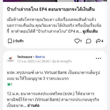
ป้าเก๋าเล่ากลโกง EP4 ตอนเขาบอกจะได้เงินคืน
เมื่อห้างดังโทรหาคุณวิยะดา แจ้งเรื่องเคลมสินค้าแล้ว
บอกว่าจะคืนเงิน คุณวิยะดาจะได้เงินจริง หรือเป็นเรื่องจ้อ
จี้  หาคำตอบได้ที่ “ป้าเก๋าเล่ากลโกง” EP4 ต
... 
ดูเพิ่มเติม
2 บันทึก
1
4
Techsauce
•
ติดตาม
12 ม.ค. 2023 เวลา 09:42 • หุ้น & เศรษฐกิจ
ธปท. สรุปเกณฑ์ เคาะ Virtual Bank เป็นธนาคารเต็มรูป
แบบ จะให้ใบอนุญาต 3 รายระยะแรก
1
12 ม.ค. ธนาคารแห่งประเทศไทย (ธปท.) ให้ธนาคาร
พาณิชย์ไร้สาขา (Virtual Bank) สามารถประกอบธุรกิจ
เป็นธนาค
... 
อ่านต่อ