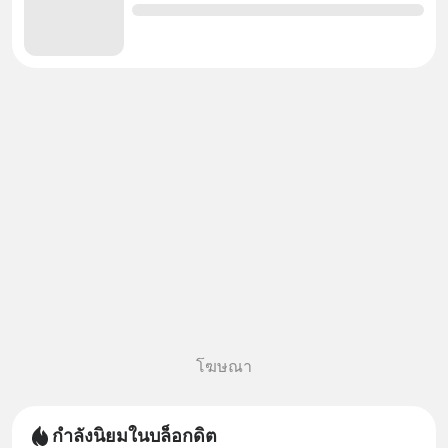
โฆษณา
กำลังนิยมในบล็อกดิต