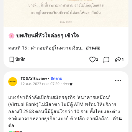
🌸 บทเรียนที่หัวใจค่อยๆ เข้าใจ
ตอนที่ 15 : คำตอบที่อยู่ในความเงียบ
... 
อ่านต่อ
บันทึก
2
1
TODAY Bizview
•
ติดตาม
12 ม.ค. 2023 เวลา 07:39 • ข่าว
แบงก์ชาติกำลังเปิดรับสมัครธุรกิจ 'ธนาคารเสมือน' 
(Virtual Bank) ไม่มีสาขา ไม่มีตู้ ATM พร้อมให้บริการ
กลางปี 2568 ตอนนี้มีผู้สนใจกว่า 10 ราย ทั้งไทยและต่าง
ชาติ มาจากหลายธุรกิจ 'แบงก์-ค้าปลีก-ค่ายมือถือ'
... 
อ่าน
ต่อ