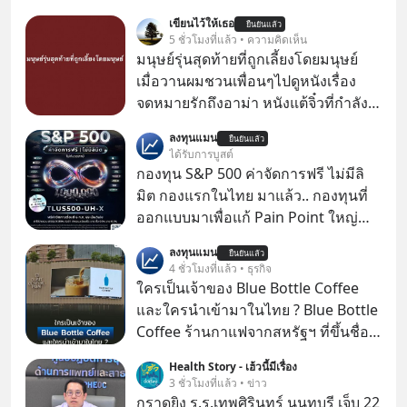
เขียนไว้ให้เธอ
ยืนยันแล้ว
5 ชั่วโมงที่แล้ว • ความคิดเห็น
มนุษย์รุ่นสุดท้ายที่ถูกเลี้ยงโดยมนุษย์
เมื่อวานผมชวนเพื่อนๆไปดูหนังเรื่อง
จดหมายรักถึงอาม่า หนังแต้จิ๋วที่กำลัง
โด่งดังทั่วโลกอยู่ในตอนนี้ เหตุเกิดจาก
ลงทุนแมน
ยืนยันแล้ว
ป๊าผมเห็นโปสเตอร์หนังเรื่องนี้หลาย
ได้รับการบูสต์
เดือนก่อนและอยากดูมาก ด้วยเพราะว่า
กองทุน S&P 500 ค่าจัดการฟรี ไม่มีลิ
อากงก็มาจากเมืองจีน ป๊าก็พูดแต้จิ๋วได้
มิต กองแรกในไทย มาแล้ว.. กองทุนที่
มีเรื่องราวมีความผูกพันที่ได้ยินตั้งแต่
ออกแบบมาเพื่อแก้ Pain Point ใหญ่
เด็ก
ของนักลงทุนไทยพร้อมกัน 3 เรื่อง
ลงทุนแมน
ยืนยันแล้ว
4 ชั่วโมงที่แล้ว • ธุรกิจ
ใครเป็นเจ้าของ Blue Bottle Coffee
และใครนำเข้ามาในไทย ? Blue Bottle
Coffee ร้านกาแฟจากสหรัฐฯ ที่ขึ้นชื่อ
เรื่องความพิถีพิถัน กำลังจะเปิดสาขา
Health Story - เฮ้วนี้มีเรื่อง
แรกในประเทศไทย ที่ Central Park
3 ชั่วโมงที่แล้ว • ข่าว
กราดยิง ร.ร.เทพศิรินทร์ นนทบุรี เจ็บ 22