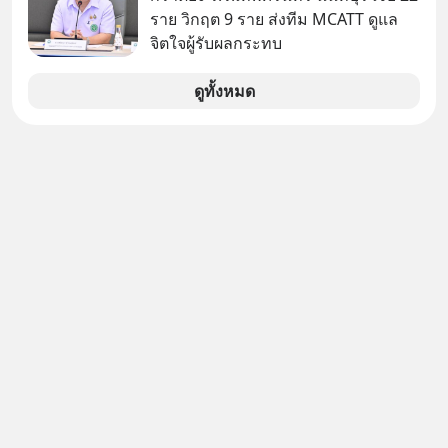
ราย วิกฤต 9 ราย ส่งทีม MCATT ดูแล
จิตใจผู้รับผลกระทบ
ดูทั้งหมด