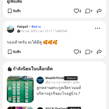
ดูเพิ่มเติม
บันทึก
2
1
PatipaT
•
ติดตาม
19 ก.พ. 2023 เวลา 15:17 • ไลฟ์สไตล์
รองเท้าครับ จะได้มีคู่ 🥰🥰🥰
บันทึก
2
1
กำลังนิยมในบล็อกดิต
WealthThink
ยืนยันแล้ว
เมื่อวาน เวลา 04:00 • ธุรกิจ
ลูกหลานตระกูลเจียรวนนท์
บริหารธุรกิจอะไรอยู่บ้าง ?
SCB Thailand
ยืนยันแล้ว