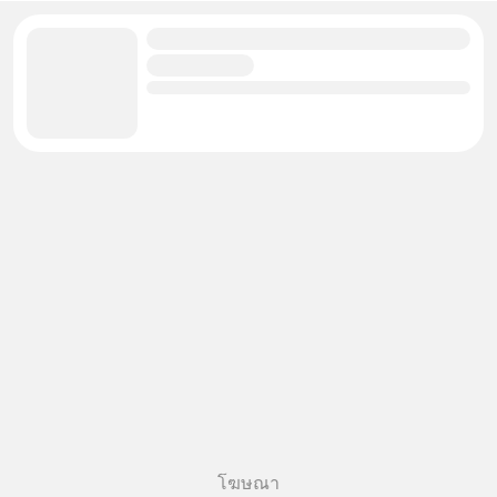
โฆษณา