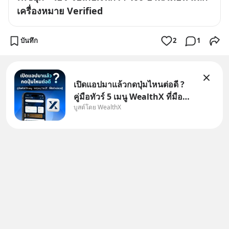
เครื่องหมาย Verified
บันทึก
2
1
เปิดแอปมาแล้วกดปุ่มไหนต่อดี ?
คู่มือทัวร์ 5 เมนู WealthX ที่มือ
บูสต์โดย WealthX
ใหม่ควรรู้ สำหรับใครที่เพิ่งโหลด
แอปมา แต่ยังงง ๆ ไม่รู้ว่าต้องกด
ปุ่มไหนต่อ อ่านโพสต์นี้เลย
WealthX จะขอพาไปทัวร์ 5 เมนู
หลัก ที่จะทำให้คุ