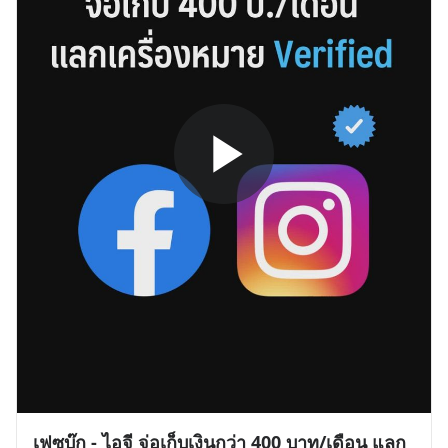
เฟซบุ๊ก - ไอจี จ่อเก็บเงินกว่า 400 บาท/เดือน แลก