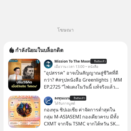
โฆษณา
กำลังนิยมในบล็อกดิต
Mission To The Moon
ยืนยันแล้ว
เมื่อวาน เวลา 13:00 • หนังสือ
"อุปสรรค" อาจเป็นสัญญาณสู่ชีวิตที่ดี
กว่า? #สรุปหนังสือ Greenlights | MM
EP.2725 “ไฟแดงในวันนี้ แท้จริงแล้ว
อาจเป็นสัญญาณไฟเขียวที่ยังไม่ถึงเวลา
ลงทุนแมน
ยืนยันแล้ว
เปลี่ยนสี” McConaughey ดาราดาวรุ่ง
ได้รับการบูสต์
ในยุคหนึ่ง เคยปฏิเสธเงินค่าตัวหนังรอม
กองทุน ชิปเอเชีย ค่าจัดการต่ำสุดใน
คอมที่สูงถึง 14.5 ล้านดอลลาร์ (หรือ
กลุ่ม M-ASIASEMI กองเดียวครบ มีทั้ง
ราว 500 ล้านบาท) เพียงเพราะเขาไม่
CXMT จากจีน TSMC จากไต้หวัน SK
อยากขังตัวเองไว้ในกล่องเดิมๆ ผลที่
Hynix จากเกาหลีใต้ Kioxia จากญี่ปุ่น