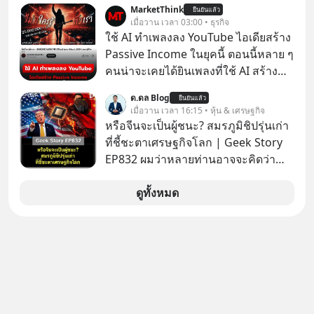
MarketThink
ตามมาคือ โทรศัพท์ของเขากลายเป็น
ยืนยันแล้ว
เมื่อวาน เวลา 03:00 • ธุรกิจ
ความเงียบสนิทนานถึง 14 เดือนเต็ม แต่
ใช้ AI ทำเพลงลง YouTube ไอเดียสร้าง
ความเงียบและ "ไฟแดง" ในวันนั้นกลับ
Passive Income ในยุคนี้ ตอนนี้หลาย ๆ
กลายเป็นการถอยหลังเพื่อตั้งหลัก จนส่ง
คนน่าจะเคยได้ยินเพลงที่ใช้ AI สร้าง
ให้เขาก้าวขึ้นไปยืนถือรางวัลออสการ์
ผ่านหูกันมาบ้าง เช่น เพลง “ไม่มีใคร
ในบทบาทที่เปลี่ยนชีวิตเขาไปตลอดกาล
ด.ดล Blog
ยืนยันแล้ว
รู้ตัวเรา” จากช่องชื่อว่า UNHEARD
เมื่อวาน เวลา 16:15 • หุ้น & เศรษฐกิจ
ใน MM EP. นี้ เราจะมาร่วมถอดรหัส
MUSIC ที่ตอนนี้มียอดรับชมกว่า 26
หรือจีนจะเป็นผู้ชนะ? สมรภูมิชิปรุ่นเก่า
และปรับวิธีคิดกันว่า Greenlight (ไฟ
ล้านครั้งแล้ว
ที่ชี้ชะตาเศรษฐกิจโลก | Geek Story
เขียว) จะสร้างมันขึ้นมาล่วงหน้าด้วย
EP832 ผมว่าหลายท่านอาจจะคิดว่า
วินัยและความพร้อมได้อย่างไร?
สงครามชิปมีแค่เรื่อง AI ล้ำๆ ใช่ไหม?
Yellowlight (ไฟเหลือง) จะรับมือกับ
คิดใหม่ได้เลยครับ! ในขณะที่โลกโฟกัส
ดูทั้งหมด
สัญญาณเตือน และชะลอตัวอย่างมีสติ
ชิป 3 นาโนเมตร แต่จีนกำลังเดินเกมที่
อย่างไร? Redlight (ไฟแดง) จะเปลี่ยน
น่ากลัวกว่า โดยการเข้ายึดครองตลาด
อุปสรรคและความผิดพลาดให้กลายเป็น
‘Legacy Chips’ หรือชิปรุ่นเก่า ฟังดูไร้
บทเรียนที่ส่งเราไปได้ไกลกว่าเดิมได้
ค่า แต่มันคือหัวใจที่ซ่อนอยู่ในรถยนต์
อย่างไร? หากคุณกำลังรู้สึกว่าชีวิตเจอ
EV, อุปกรณ์การแพทย์ ไปจนถึง
แต่ทางตัน ลองเปิดใจฟัง EP. นี้ แล้วคุณ
ขีปนาวุธ! จีนกำลังใช้ ‘Playbook’ เดิมที่
จะพบว่า อุปสรรคตรงหน้าอาจเป็นเพียง
เคยใช้ถล่มตลาดโซล่าเซลล์มาแล้ว คือ