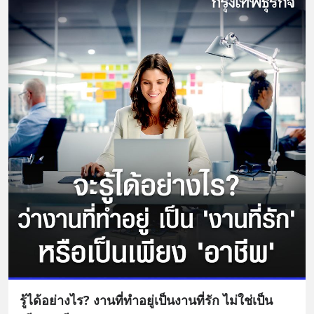
รู้ได้อย่างไร? งานที่ทำอยู่เป็นงานที่รัก ไม่ใช่เป็น