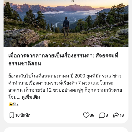
เมื่อการจากลากลายเป็นเรื่องธรรมดา: สัจธรรมที่
ธรรมชาติสอน
ย้อนกลับไปในเดือนพฤษภาคม ปี 2000 ยุคที่มีกระแสข่าว
คำทำนายเรื่องดาวเคราะห์เรียงตัว 7 ดวง และโลกจะ
อวสาน เด็กชายวัย 12 ขวบอย่างผมจู่ๆ ก็ถูกความกลัวตาย
โจม
... 
ดูเพิ่มเติม
2
10 บันทึก
36
3
13