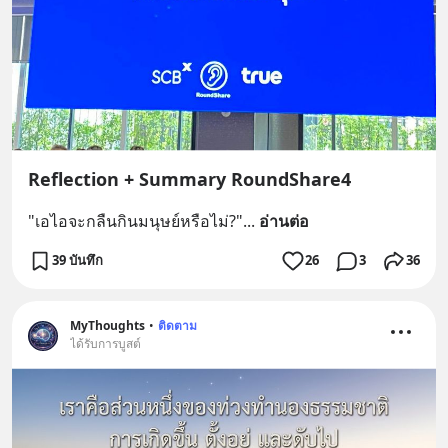
Reflection + Summary RoundShare​4
"เอไอจะกลืนกินมนุษย์หรือไม่?"
... 
อ่านต่อ
39 บันทึก
26
3
36
MyThoughts
•
ติดตาม
ได้รับการบูสต์