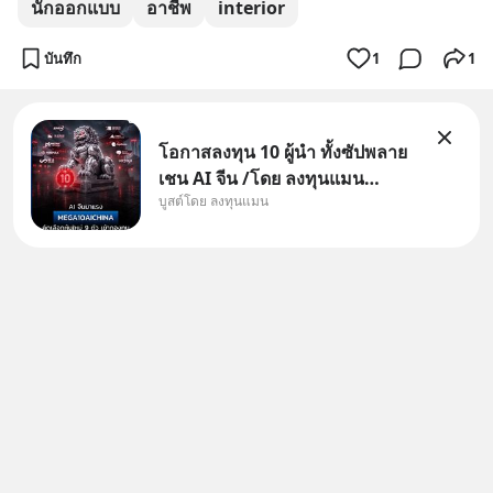
นักออกแบบ
อาชีพ
interior
บันทึก
1
1
โอกาสลงทุน 10 ผู้นำ ทั้งซัปพลาย
เชน AI จีน /โดย ลงทุนแมน
บูสต์โดย ลงทุนแมน
✅ลงทุนตรง คัด 10 ผู้นำเน้น ๆ ใน
ธีม AI จีน ✅คัดเลือกหุ้นใหม่ 9 ตัว
เข้ากองทุน ✅ร่วมเป็นเจ้าของผู้นำ
AI จีน ตั้งแต่โรงงานผลิตชิป หน่วย
ความจำ โมเดล