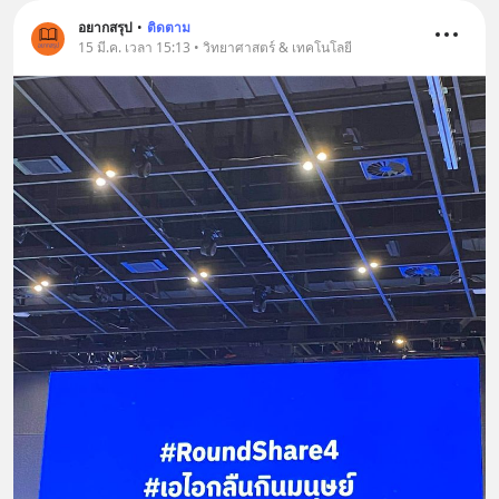
อยากสรุป
•
ติดตาม
15 มี.ค. เวลา 15:13 • วิทยาศาสตร์ & เทคโนโลยี