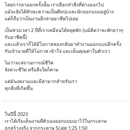
นั้น
โดยการลาออกครั้งนั้น เราเลือกทำสิ่งที่ต่างออกไป
แม้จะยังได้ทักษะความเป็นศิลปะและนักออกแบบอยู่บ้าง
แต่ก็ถือว่าเป็นงานอีกสายอาชีพไปเลย
เป็นช่วงเวลา 2 ปีที่เราเหมือนได้หยุดพัก (แม้คิดว่าจะพักยาวๆ 
กับอาชีพนี้)
และแล้วเราก็ได้มีโอกาสลองกลับมาทำงานออกแบบอีกครั้ง
กับเจ้านายที่ให้โอกาส เข้าใจ และเห็นคุณค่าในตัวเรา
ไม่ว่าจะสถานการณ์ชีวิต
จังหวะชีวิต หรือสิ่งใดก็ตาม
แต่มันงดงามและมีค่ามากสำหรับเรา
ทุกสิ่งที่เกิดขึ้น
ในปีนี้ 2023
เราได้เริ่มเห็นงานที่ตัวเองออกแบบเอาไว้ในกระดาษ
ถูกสร้างจริง จากกระดาษ Scale 1:25 1:50