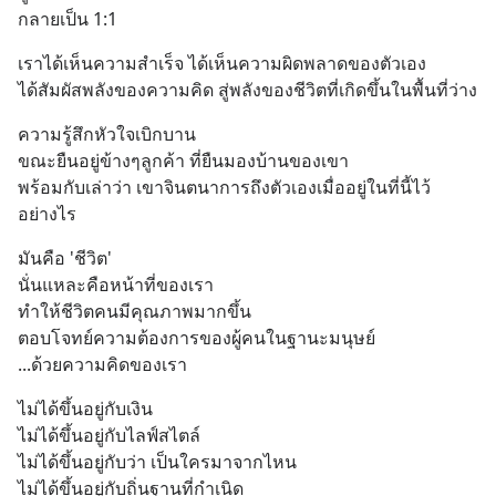
กลายเป็น 1:1
เราได้เห็นความสำเร็จ ได้เห็นความผิดพลาดของตัวเอง
ได้สัมผัสพลังของความคิด สู่พลังของชีวิตที่เกิดขึ้นในพื้นที่ว่าง
ความรู้สึกหัวใจเบิกบาน
ขณะยืนอยู่ข้างๆลูกค้า ที่ยืนมองบ้านของเขา
พร้อมกับเล่าว่า เขาจินตนาการถึงตัวเองเมื่ออยู่ในที่นี้ไว้
อย่างไร
มันคือ 'ชีวิต' 
นั่นแหละคือหน้าที่ของเรา
ทำให้ชีวิตคนมีคุณภาพมากขึ้น
ตอบโจทย์ความต้องการของผู้คนในฐานะมนุษย์
...ด้วยความคิดของเรา
ไม่ได้ขึ้นอยู่กับเงิน
ไม่ได้ขึ้นอยู่กับไลฟ์สไตล์
ไม่ได้ขึ้นอยู่กับว่า เป็นใครมาจากไหน
ไม่ได้ขึ้นอยู่กับถิ่นฐานที่กำเนิด