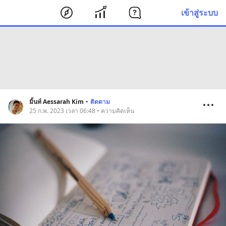
เข้าสู่ระบบ
มิ้นท์ Aessarah Kim
•
ติดตาม
25 ก.พ. 2023 เวลา 06:48 • ความคิดเห็น