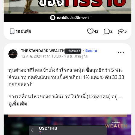
18 บันทึก
43
2
5
THE STANDARD WEALTH
•
ติดตาม
ยืนยันแล้ว
12 ต.ค. 2021 เวลา 13:30 • หุ้น & เศรษฐกิจ
ทุนต่างชาติไหลเข้าเก็งกำไรตลาดหุ้น ซื้อสุทธิกว่า 5 พัน
ล้านบาท กดดันเงินบาทแข็งค่าเกือบ 1% แตะระดับ 33.33 
ต่อดอลลาร์
การเคลื่อนไหวของค่าเงินบาทในวันนี้ (12ตุลาคม) อยู่
... 
ดูเพิ่มเติม