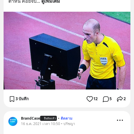
ตำหนิ คอยจับ
... 
ดูเพิ่มเติม
3 บันทึก
12
5
2
BrandCase
•
ติดตาม
ยืนยันแล้ว
16 ธ.ค. 2021 เวลา 10:50 • ปรัชญา