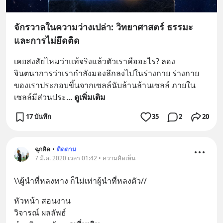
จักรวาลในความว่างเปล่า: วิทยาศาสตร์ ธรรมะ
และการไม่ยึดติด
เคยสงสัยไหมว่าแท้จริงแล้วตัวเราคืออะไร? ลอง
จินตนาการว่าเรากำลังมองลึกลงไปในร่างกาย ร่างกาย
ของเราประกอบขึ้นจากเซลล์นับล้านล้านเซลล์ ภายใน
เซลล์มีส่วนประ
... 
ดูเพิ่มเติม
17 บันทึก
35
2
20
ฉุกคิด
•
ติดตาม
7 มี.ค. 2020 เวลา 01:42 • ความคิดเห็น
\\ผู้นำที่หลงทาง ก็ไม่เท่าผู้นำที่หลงตัว//
หัวหน้า สอนงาน
วิจารณ์ ผลลัพธ์ 