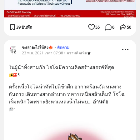
39 บันทึก
55
6
50
จะเล่าอะไรให้ฟัง🍁
•
ติดตาม
23 พ.ค. 2021 เวลา 07:38 • ความคิดเห็น
ในผู้นำทั้งสามก๊ก โจโฉมีความคิดสร้างสรรค์ที่สุด
5
ครั้งหนึ่งโจโฉนำทัพไปตีข้าศึก อากาศร้อนจัด หนทาง
กันดาร เดินทางยากลำบาก ทหารเหนื่อยล้าเต็มที โจโฉ
เริ่มหนักใจเพราะยังหาแหล่งน้ำไม่พบ
... 
อ่านต่อ
1