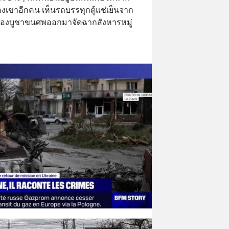
องเขาอีกคน เห็นรถบรรทุกตู้แช่เย็นจาก
่เมืองบูชาขนศพออกมาจัดฉากสังหารหมู่