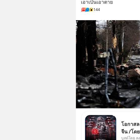
เอาเป็นเอาตาย
144
โอกาสลงท
จีน /โด
บูสต์โดย ล
ผู้นำเน้