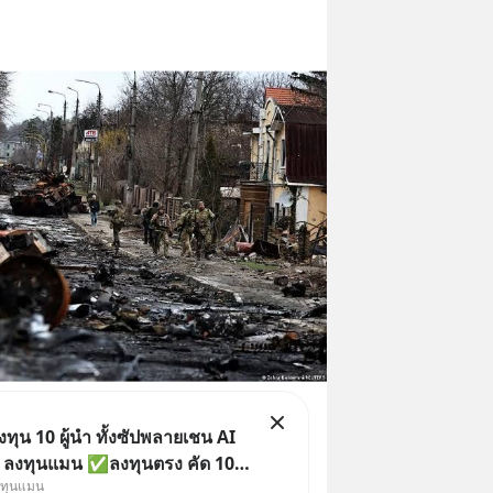
ุน 10 ผู้นำ ทั้งซัปพลายเชน AI
ย ลงทุนแมน ✅ลงทุนตรง คัด 10
งทุนแมน
น ๆ ในธีม AI จีน ✅คัดเลือกหุ้น