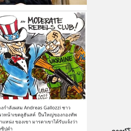
องกำลังผสม Andreas Gallozzi ชาว
่แนวหน้าเขตลูฮันสค์  ปืนใหญ่ของกองทัพ
ยตำแหน่ง ของเขา มารดาเขาได้รับแจ้งว่า
ซิปดำ  