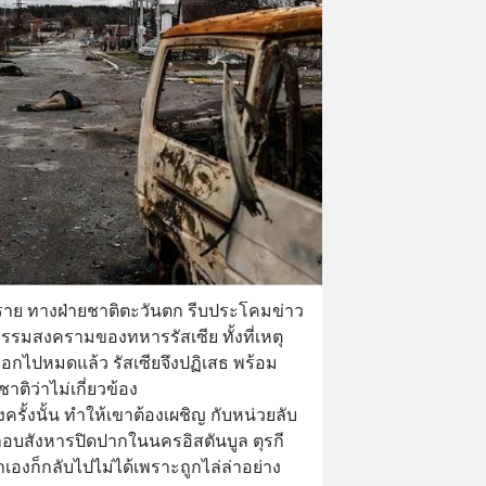
400 ราย ทางฝ่ายชาติตะวันตก รีบประโคมข่าว
กรรมสงครามของทหารรัสเซีย ทั้งที่เหตุ
กไปหมดแล้ว รัสเซียจึงปฏิเสธ พร้อม
ิว่าไม่เกี่ยวข้อง
บสังหารปิดปากในนครอิสตันบูล ตุรกี 
เองก็กลับไปไม่ได้เพราะถูกไล่ล่าอย่าง