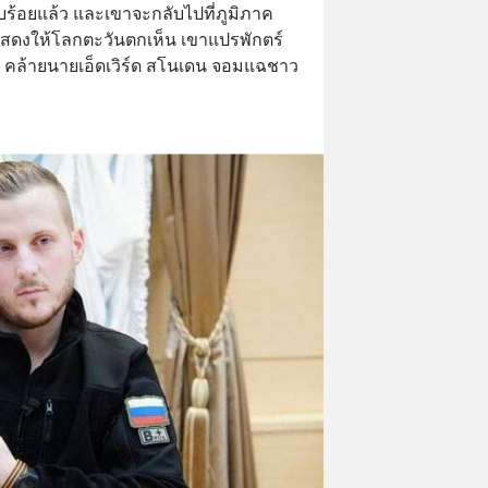
ยบร้อยแล้ว และเขาจะกลับไปที่ภูมิภาค
สดงให้โลกตะวันตกเห็น เขาแปรพักตร์
้ว คล้ายนายเอ็ดเวิร์ด สโนเดน จอมแฉชาว