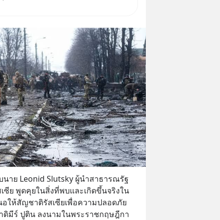
ัว เข้ากองทุน ✅ร่วมเป็นเจ้าของ
 จีน ตั้งแต่โรงงานผลิตชิป หน่วย
 โมเดล
บนาย Leonid Slutsky ผู้นำสาธารณรัฐ
ซีย พูดคุยในสิ่งที่พบและเกิดขึ้นจริงใน
นอให้สัญชาติรัสเซียเพื่อความปลอดภัย