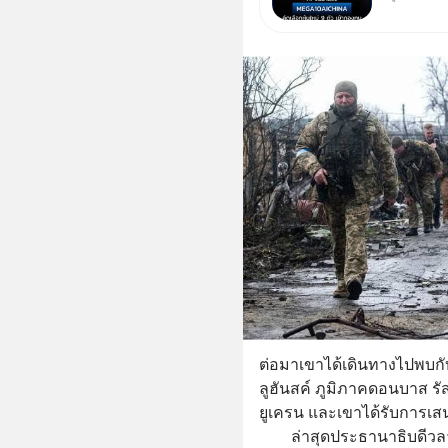
ใหม่ 9 ต
ผู้นำ AI
ความจำ
ต่อมาเขาได้เดินทางไปพบกั
ลูฮันสค์ ภูมิภาคดอนบาส รัสเ
ยูเครน และเขาได้รับการเส
        ล่าสุดประธานาธิบดีวลาดิมีร์ ปูติน ลงนามในพระราชกฤษฎีกา