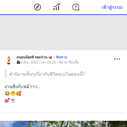
เข้าสู่ระบบ
หนอนน้อยซ์ จอมป่วน 🦋
•
ติดตาม
2 มี.ค. 2023 เวลา 05:26 • นิยาย เรื่องสั้น
คำนิยามสั้นๆเกี่ยวกับชีวิตคุณในตอนนี้?
งานขิงก้ะหม้าาา..
😂🤭🥰
💕☕