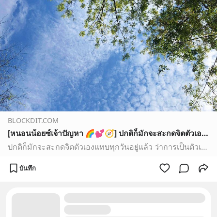
BLOCKDIT.COM
[หนอนน้อยซ์เจ้าปัญหา 🌈💕🧭] ปกติก็มักจะสะกดจิตตัวเองแทบทุกวันอยู่แล้ว ว่าการเป็นตัวเรา คือโคตระจะโชคดีเลย ( แถมยังได้ผลด้วยนะเอ้อ เชื่อเค้าๆ ) 🤩🤭☺️ แต่จะเอาทริปเชียงใหม่ที่เพิ่งไปหมาดๆ มาขิง เอ๊ยย... เล่าให้เพื่อนๆ ได้แอบหม
ปกติก็มักจะสะกดจิตตัวเองแทบทุกวันอยู่แล้ว ว่าการเป็นตัวเรา คือโคตระจะโชคดีเลย ( แถมยังได้ผลด้วยนะเอ้อ เชื่อเค้าๆ ) 🤩🤭☺️
บันทึก