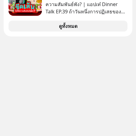
การเป็นเจ้าของรถที่ออกแบบการเงินได้
ความสัมพันธ์พัง? | แอปเท๋ Dinner
เอง ครบสัญญาจะผ่อนต่อ คืนรถ หรือ
Talk EP.39 ถ้าวันหนึ่งการปฏิเสธของ
ซื้อขาดก็ได้ เช่น
เราทำให้อีกฝ่ายรู้สึกเจ็บปวด คิดว่าเรา
ตั้งกำแพงใส่และมองว่าเราเห็นแก่ตัวทั้ง
ดูทั้งหมด
ที่เราเองก็ไม่เคยปฏิเสธใครอย่างนี้มา
ก่อน แต่พอตั้งใจจะ ‘สร้างขอบเขต’ เพื่อ
ตัวเองดูสักครั้ง กลับทำให้เกิดรอยร้าว
ในความสัมพันธ์เสียอย่างนั้น โดยราย
การแอปเท๋ Dinner Talk ในวันนี้โฮสต์
ทั้ง 2 ท่าน แทป-รวิศ หาญอุตสาหะ และ
เอ๋ นิ้วกลม-สราวุธ เฮ้งสวัสดิ์ จะพาทุก
คนไปสำรวจวิธีสร้างขอบเขตเพื่อรักษา
ใจของตัวเองและรักษาความสัมพันธ์
ของคนรอบข้างไปพร้อมกัน
#boundary #selfdevelopment #แอป
เท๋dinnertalk
#missiontothemoonpodcast