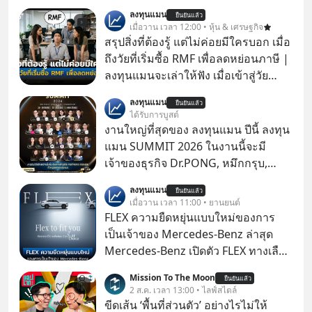
ลงทุนแมน
ยืนยันแล้ว
เมื่อวาน เวลา 12:00 • หุ้น & เศรษฐกิจ
สรุปสิ่งที่ต้องรู้ แต่ไม่ค่อยมีใครบอก เมื่อ
ถึงวัยที่เริ่มซื้อ RMF เพื่อลดหย่อนภาษี |
ลงทุนแมนจะเล่าให้ฟัง เมื่อเข้าสู่วัย
ทำงานและเริ่มมีรายได้ถึงเกณฑ์เสีย
ลงทุนแมน
ยืนยันแล้ว
ภาษี หลายคนมักได้รับคำแนะนำให้
ได้รับการบูสต์
ลงทุนใน RMF เพราะนอกจากจะช่วยลด
งานใหญ่ที่สุดของ ลงทุนแมน ปีนี้ ลงทุน
หย่อนภาษีได้แล้ว ยังเป็นโอกาสในการ
แมน SUMMIT 2026 ในงานนี้จะมี
สร้างความมั่งคั่งระยะยาว แต่น้อยคน
เจ้าของธุรกิจ Dr.PONG, หมึกกรุบ,
นักที่จะลงลึกว่า ถ้าลงทุนใน RMF ควรรู้
Srichand, Jones’ Salad, LA GLACE,
ลงทุนแมน
อะไรบ้าง ควรดู ตรงไหน ทำอย่างไร ถึง
ยืนยันแล้ว
Fastwork, MizuMi, KARMART, อิชิตัน
เมื่อวาน เวลา 11:00 • ยานยนต์
จะดีกับเรา แล้วเราควรรู้ข้อมูลอะไร
มาแชร์ความรู้การสร้างธุรกิจ
FLEX ความยืดหยุ่นแบบใหม่ของการ
เกี่ยวกับ RMF บ้าง เพื่อให้นำไปใช้ต่อได้
เป็นเจ้าของ Mercedes-Benz ล่าสุด
จริง ๆ ลงทุนแมนจะเล่าให้ฟัง
Mercedes-Benz เปิดตัว FLEX ทางเลือก
เป็นเจ้าของรถที่ยืดหยุ่น บนแนวคิด
Mission To The Moon
ยืนยันแล้ว
“Flex to Fit You ยืดได้ตามสไตล์คุณ
2 ส.ค. เวลา 13:00 • ไลฟ์สไตล์
ด้วย StarChoice” ตอบโจทย์ Lifestyle
ขีดเส้น ‘พื้นที่ส่วนตัว’ อย่างไรไม่ให้