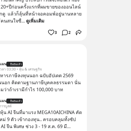
 20+ปีก่อนครั้งแรกที่ผมขายของออนไลน์ 
  แล้วก็ลุ้นที่หน้าจอคอมพ์อยู่นานหลาย
มีคนสนใจซื
... 
ดูเพิ่มเติม
3
2
นแมน
ยืนยันแล้ว
 เวลา 03:30 • หุ้น & เศรษฐกิจ
บริหารภาษีลงทุนนอก ฉบับอัปเดต 2569
นนอก คิดตามฐานภาษีบุคคลธรรมดา นั่น
ว่าถ้าเรามีกำไร 100,000 บาท
นแมน
ยืนยันแล้ว
การบูสต์
ุ้น AI จีนที่มาแรง MEGA10AICHINA คัด
ใหม่ 9 ตัว เข้ากองทุน.. ครอบคลุมทั้งซัป
พิเศษ ช่วง 3 - 19 ส.ค. 69 มี