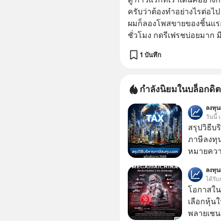
ครับว่าต้องทำอย่างไรต่อไป
ผมก็ลองโพสขายของชิ้นแรกดู
ชั่วโมง กดรีเฟรชบ่อยมาก 
1 บันทึก
กำลังนิยมในบล็อกดิต
ลงทุ
วันนี้
สรุปวิธี
ภาษีลงทุ
หมายความ
ลงทุ
ได้รับ
โอกาสในห
เลือกหุ้น
พลายเชน AI จีน 