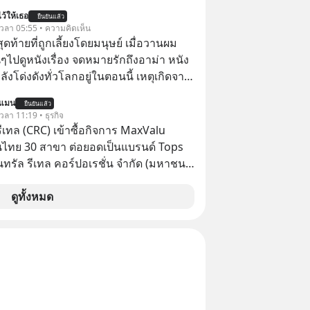
 ลด 50% ค่าธรรมเนียมซื้อ | ยอด 2 ล้าน
ว้ให้เธอ
ยืนยันแล้ว
 ฟรีค่าธรรมเนียมซื้อ
้ เวลา 05:55 • ความคิดเห็น
สุดท้ายที่ถูกเลี้ยงโดยมนุษย์ เมื่อวานผม
ไปดูหนังเรื่อง จดหมายรักถึงอาม่า หนัง
กำลังโด่งดังทั่วโลกอยู่ในตอนนี้ เหตุเกิดจาก
โปสเตอร์หนังเรื่องนี้หลายเดือนก่อนและ
นแมน
ยืนยันแล้ว
องจีน ป๊า
 เวลา 11:19 • ธุรกิจ
๋วได้ มีเรื่องราวมีความผูกพันที่ได้ยินตั้งแต่
รีเทล (CRC) เข้าซื้อกิจการ MaxValu
นไทย 30 สาขา ต่อยอดเป็นแบรนด์ Tops
็นทรัล รีเทล คอร์ปอเรชั่น จำกัด (มหาชน)
แจ้งตลาดหลักทรัพย์ฯ ว่า บริษัท เซ็นทรัล
 จำกัด (CFR) ซึ่งเป็นบริษัทย่อยที่ CRC ถือ
ดูทั้งหมด
ทางตรงและทางอ้อม 100%