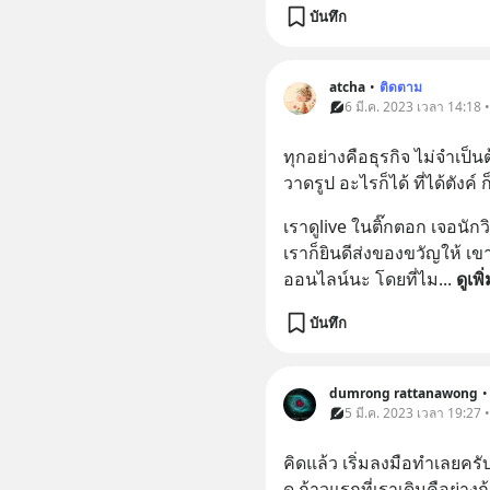
บันทึก
atcha
•
ติดตาม
6 มี.ค. 2023 เวลา 14:18 • 
ทุกอย่างคือธุรกิจ ไม่จำเป็
วาดรูป อะไรก็ได้ ที่ได้ตังค์ 
เราดูlive ในติ๊กตอก เจอนัก
เราก็ยินดีส่งของขวัญให้ เขา
ออนไลน์นะ โดยที่ไม
... 
ดูเพิ
บันทึก
dumrong rattanawong
•
5 มี.ค. 2023 เวลา 19:27 • 
คิดแล้ว เริ่มลงมือทำเลยค
ดู ก้าวแรกที่เราเดินคือย่