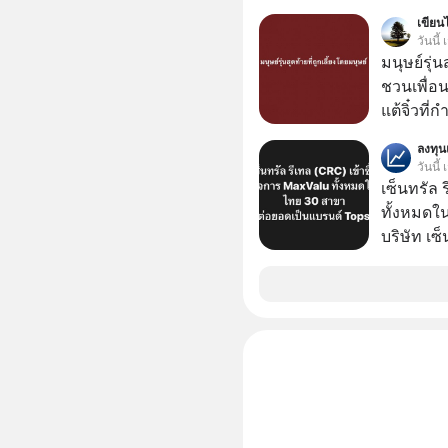
โปรโมชัน
เขียนไ
บาทขึ้นไป
วันนี
มนุษย์รุ่น
ชวนเพื่อนๆ
แต้จิ๋วที่
ป๊าผมเห็น
ลงทุ
อยากดูมาก ด้วยเพราะว่าอากงก็มาจากเมื
วันนี้
ก็พูดแต้จิ
เซ็นทรัล 
เด็ก
ทั้งหมดใ
บริษัท เซ
หรือ CRC 
ฟู้ด รีเทล
หุ้นทั้ง