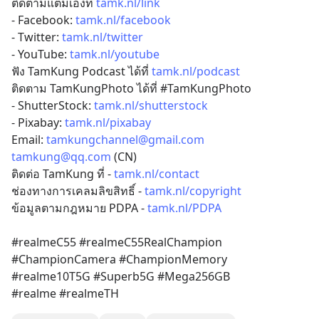
ติดตามแต้มเองที่ 
tamk.nl/link
- Facebook: 
tamk.nl/facebook
- Twitter: 
tamk.nl/twitter
- YouTube: 
tamk.nl/youtube
ฟัง TamKung Podcast ได้ที่ 
tamk.nl/podcast
ติดตาม TamKungPhoto ได้ที่ #TamKungPhoto 
- ShutterStock: 
tamk.nl/shutterstock
- Pixabay: 
tamk.nl/pixabay
Email: 
tamkungchannel@gmail.com
tamkung@qq.com
 (CN)
ติดต่อ TamKung ที่ - 
tamk.nl/contact
ช่องทางการเคลมลิขสิทธิ์ - 
tamk.nl/copyright
ข้อมูลตามกฎหมาย PDPA - 
tamk.nl/PDPA
#realmeC55 #realmeC55RealChampion
#ChampionCamera #ChampionMemory
#realme10T5G #Superb5G #Mega256GB
#realme #realmeTH