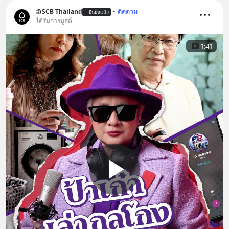
SCB Thailand
•
ติดตาม
ยืนยันแล้ว
ได้รับการบูสต์
1:41