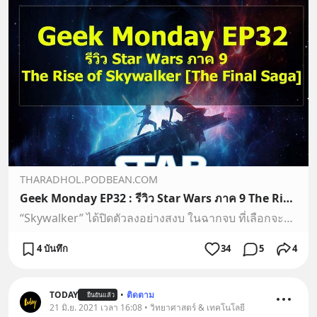
THARADHOL.PODBEAN.COM
Geek Monday EP32 : รีวิว Star Wars ภาค 9 The Rise of Skywalker [The Final Saga]
“Skywalker” ได้ปิดตัวลงอย่างสงบ ในฉากจบ ที่เลือกจะกลับไปสู่จุดเริ่มต้นของเรื่องราวทั้งหมด (กรี๊ดมากกกก) และได้ถูกส่งต่ออย่างไร้ข้อกังขาใดๆ การจะมีภาคใหม่นั้นสามารถทำได้แบบไม่ต้องหันมามองอดีตเลย และไม่ว่าคนๆนึงจะมีสิ่งดีหรือสิ่งร้ายในตัวอยู่มากเพียงใด คนๆนั...
4 บันทึก
34
5
4
TODAY
•
ติดตาม
ยืนยันแล้ว
21 มิ.ย. 2021 เวลา 16:08 • วิทยาศาสตร์ & เทคโนโลยี