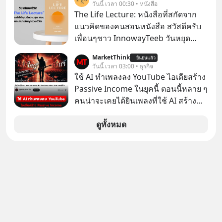
วันนี้ เวลา 00:30 • หนังสือ
The Life Lecture: หนังสือที่สกัดจาก
แนวคิดของคนสอนหนังสือ สวัสดีครับ
เพื่อนๆชาว InnowayTeeb วันหยุด
สบายๆ วันนี้แอดเพิ่งจะอ่านหนังสือที่น่า
MarketThink
ยืนยันแล้ว
สนใจจบแล้วเกิดคำถามว่า
วันนี้ เวลา 03:00 • ธุรกิจ
ใช้ AI ทำเพลงลง YouTube ไอเดียสร้าง
Passive Income ในยุคนี้ ตอนนี้หลาย ๆ
คนน่าจะเคยได้ยินเพลงที่ใช้ AI สร้าง
ผ่านหูกันมาบ้าง เช่น เพลง “ไม่มีใคร
รู้ตัวเรา” จากช่องชื่อว่า UNHEARD
ดูทั้งหมด
MUSIC ที่ตอนนี้มียอดรับชมกว่า 26
ล้านครั้งแล้ว