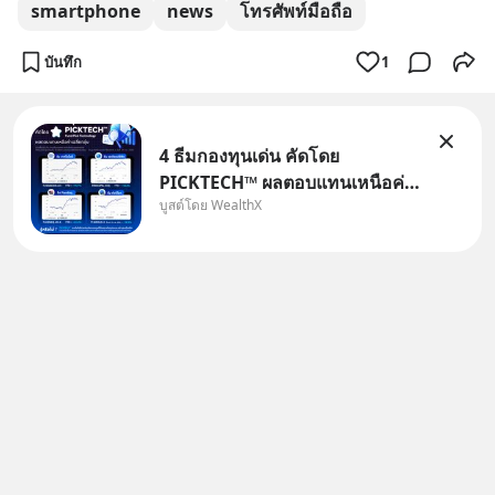
smartphone
news
โทรศัพท์มือถือ
บันทึก
1
4 ธีมกองทุนเด่น คัดโดย
PICKTECH™ ผลตอบแทนเหนือค่า
บูสต์โดย WealthX
เฉลี่ยกลุ่ม ถ้าอยากค้นหากองทุนที่
ทำผลตอบแทนได้เหนือกว่าค่า
เฉลี่ยกลุ่ม โดยที่ไม่ต้องมานั่ง
ค้นหาข้อมูลและวิเคราะห์เองให้
เสียเวลา แค่ใช้ PICKTECH™ บน
แอป