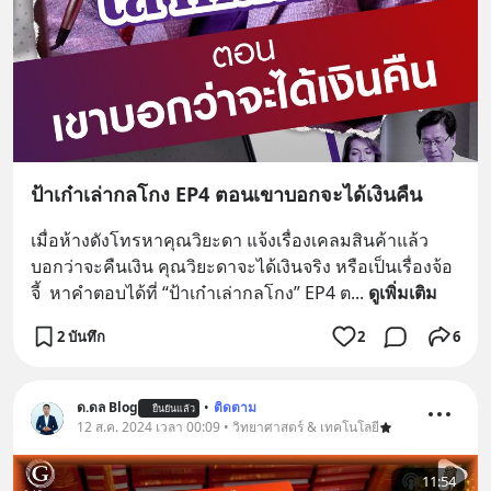
ป้าเก๋าเล่ากลโกง EP4 ตอนเขาบอกจะได้เงินคืน
เมื่อห้างดังโทรหาคุณวิยะดา แจ้งเรื่องเคลมสินค้าแล้ว
บอกว่าจะคืนเงิน คุณวิยะดาจะได้เงินจริง หรือเป็นเรื่องจ้อ
จี้  หาคำตอบได้ที่ “ป้าเก๋าเล่ากลโกง” EP4 ต
... 
ดูเพิ่มเติม
2 บันทึก
2
6
ด.ดล Blog
•
ติดตาม
ยืนยันแล้ว
12 ส.ค. 2024 เวลา 00:09 • วิทยาศาสตร์ & เทคโนโลยี
11:54