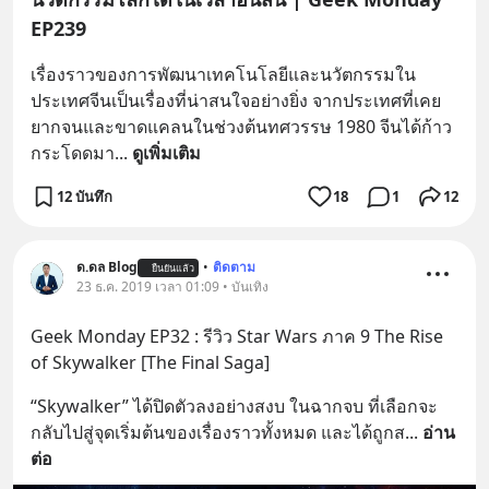
EP239
เรื่องราวของการพัฒนาเทคโนโลยีและนวัตกรรมใน
ประเทศจีนเป็นเรื่องที่น่าสนใจอย่างยิ่ง จากประเทศที่เคย
ยากจนและขาดแคลนในช่วงต้นทศวรรษ 1980 จีนได้ก้าว
กระโดดมา
... 
ดูเพิ่มเติม
12 บันทึก
18
1
12
ด.ดล Blog
•
ติดตาม
ยืนยันแล้ว
23 ธ.ค. 2019 เวลา 01:09 • บันเทิง
Geek Monday EP32 : รีวิว Star Wars ภาค 9 The Rise 
of Skywalker [The Final Saga]
“Skywalker” ได้ปิดตัวลงอย่างสงบ ในฉากจบ ที่เลือกจะ
กลับไปสู่จุดเริ่มต้นของเรื่องราวทั้งหมด และได้ถูกส
... 
อ่าน
ต่อ