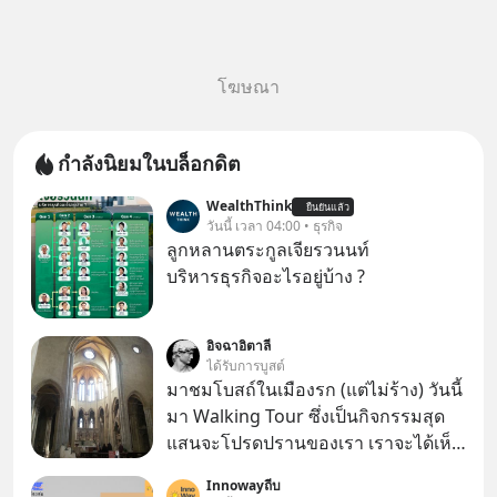
โฆษณา
กำลังนิยมในบล็อกดิต
WealthThink
ยืนยันแล้ว
วันนี้ เวลา 04:00 • ธุรกิจ
ลูกหลานตระกูลเจียรวนนท์
บริหารธุรกิจอะไรอยู่บ้าง ?
อิจฉาอิตาลี
ได้รับการบูสต์
มาชมโบสถ์ในเมืองรก (แต่ไม่ร้าง) วันนี้
มา Walking Tour ซึ่งเป็นกิจกรรมสุด
แสนจะโปรดปรานของเรา เราจะได้เห็น
เนเปิลแบบที่มันเป็นทั้งวัน
Innowayถีบ