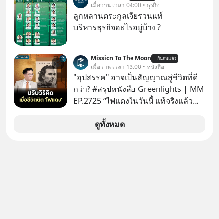
ค้นหาข้อมูลและวิเคราะห์เองให้เสีย
เมื่อวาน เวลา 04:00 • ธุรกิจ
เวลา แค่ใช้ PICKTECH™ บนแอป
ลูกหลานตระกูลเจียรวนนท์
WealthX ช่วยคัดกองทุนเด่นให้ได้
บริหารธุรกิจอะไรอยู่บ้าง ?
Mission To The Moon
ยืนยันแล้ว
เมื่อวาน เวลา 13:00 • หนังสือ
"อุปสรรค" อาจเป็นสัญญาณสู่ชีวิตที่ดี
กว่า? #สรุปหนังสือ Greenlights | MM
EP.2725 “ไฟแดงในวันนี้ แท้จริงแล้ว
อาจเป็นสัญญาณไฟเขียวที่ยังไม่ถึงเวลา
เปลี่ยนสี” McConaughey ดาราดาวรุ่ง
ดูทั้งหมด
ในยุคหนึ่ง เคยปฏิเสธเงินค่าตัวหนังรอม
คอมที่สูงถึง 14.5 ล้านดอลลาร์ (หรือ
ราว 500 ล้านบาท) เพียงเพราะเขาไม่
อยากขังตัวเองไว้ในกล่องเดิมๆ ผลที่
ตามมาคือ โทรศัพท์ของเขากลายเป็น
ความเงียบสนิทนานถึง 14 เดือนเต็ม แต่
ความเงียบและ "ไฟแดง" ในวันนั้นกลับ
กลายเป็นการถอยหลังเพื่อตั้งหลัก จนส่ง