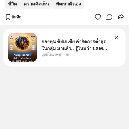
ชีวิต
ความคิดเห็น
พัฒนาตัวเอง
บันทึก
กองทุน ชิปเอเชีย ค่าจัดการต่ำสุด
ในกลุ่ม มาแล้ว.. รู้ไหมว่า CXMT
บูสต์โดย ลงทุนแมน
อยู่ดี ๆ ขึ้นมาเป็นบริษัทอันดับ 1 ใน
จีนแซงหน้า Tencent ขณะ
เดียวกัน TSMC เป็นบริษัทอันดับ 1
ในไต้หวันมานานแล้ว