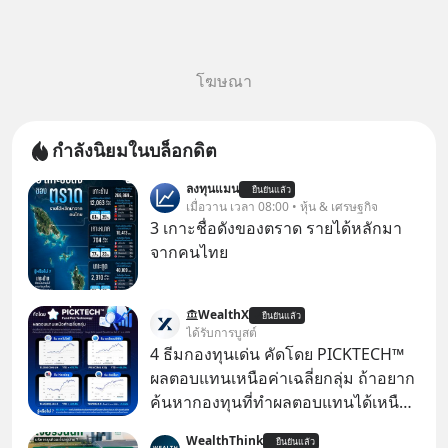
โฆษณา
กำลังนิยมในบล็อกดิต
ลงทุนแมน
ยืนยันแล้ว
เมื่อวาน เวลา 08:00 • หุ้น & เศรษฐกิจ
3 เกาะชื่อดังของตราด รายได้หลักมา
จากคนไทย
WealthX
ยืนยันแล้ว
ได้รับการบูสต์
4 ธีมกองทุนเด่น คัดโดย PICKTECH™
ผลตอบแทนเหนือค่าเฉลี่ยกลุ่ม ถ้าอยาก
ค้นหากองทุนที่ทำผลตอบแทนได้เหนือ
กว่าค่าเฉลี่ยกลุ่ม โดยที่ไม่ต้องมานั่ง
WealthThink
ยืนยันแล้ว