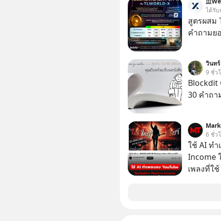
We
ไม่เคยปฏิ
ได้รับ
‘สร้างขอบเ
สูตรผสม
รอยร้าวในคว
คำถามยอด
แอปเท๋ Di
รวิศ หาญอ
วินทร์
สวัสดิ์ จ
9 ชั่ว
รักษาใจข
Blockdit 
รอบข้างไปพร้
30 คำถา
#selfdev
#missio
Mark
6 ชั่ว
ใช้ AI ท
Income ใน
เพลงที่ใช้
ใครรู้ตัว
ตอนนี้มีย