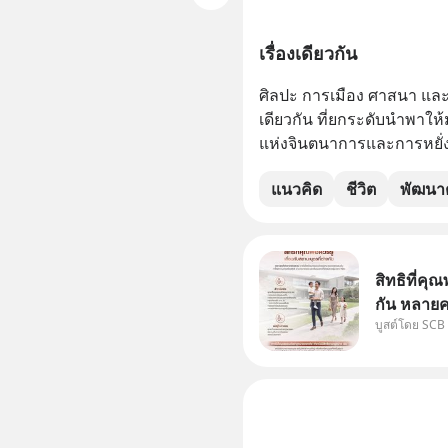
เรื่องเดียวกัน
ศิลปะ การเมือง ศาสนา และว
เดียวกัน ที่ยกระดับนำพาให
แห่งจินตนาการและการหยั่งร
แนวคิด
ชีวิต
พัฒนาต
สิทธิที่คุณ
กัน หลายค
บูสต์โดย SCB
แม่ ก็ย่อ
สองฝ่าย" 
ได้กำหนดไ