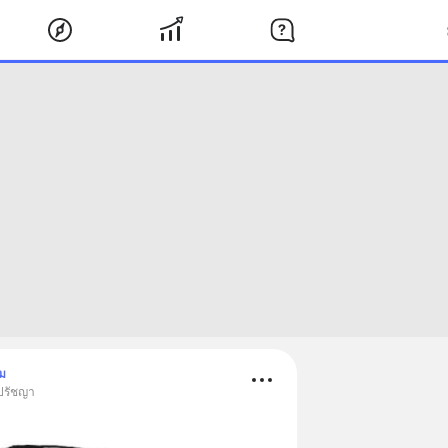
ม
 ปรัชญา