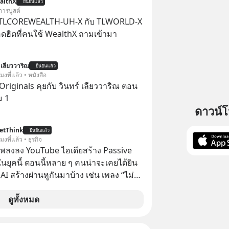
althX
ยืนยันแล้ว
เสธใครอย่างนี้มาก่อน แต่พอตั้งใจจะ
การบูสต์
ขต’ เพื่อตัวเองดูสักครั้ง กลับทำให้เกิด
 TLCOREWEALTH-UH-X กับ TLWORLD-X
ามสัมพันธ์เสียอย่างนั้น โดยรายการ
ฮิตที่คนใช้ WealthX ถามเข้ามา
nner Talk ในวันนี้โฮสต์ทั้ง 2 ท่าน แทป-
ุตสาหะ และ เอ๋ นิ้วกลม-สราวุธ เฮ้ง
 เลียววาริณ
ะพาทุกคนไปสำรวจวิธีสร้างขอบเขตเพื่อ
ยืนยันแล้ว
โมงที่แล้ว • หนังสือ
องตัวเองและรักษาความสัมพันธ์ของคน
Originals คุยกับ วินทร์ เลียววาริณ ตอน
อมกัน #boundary
ม 1
elopment #แอปเท๋dinnertalk
ดาวน์
ntothemoonpodcast
etThink
ยืนยันแล้ว
โมงที่แล้ว • ธุรกิจ
ำเพลงลง YouTube ไอเดียสร้าง Passive
ยุคนี้ ตอนนี้หลาย ๆ คนน่าจะเคยได้ยิน
 AI สร้างผ่านหูกันมาบ้าง เช่น เพลง “ไม่มี
เรา” จากช่องชื่อว่า UNHEARD MUSIC ที่
อดรับชมกว่า 26 ล้านครั้งแล้ว
ดูทั้งหมด