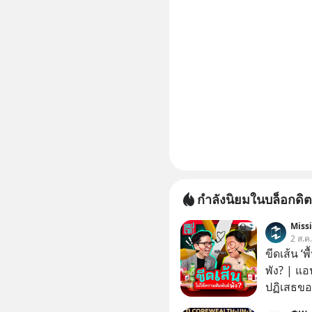
กำลังนิยมในบล็อกดิต
Miss
2 ส.ค
ขีดเส้น ‘พ
พัง? | แอ
ปฏิเสธของ
ตั้งกำแพง