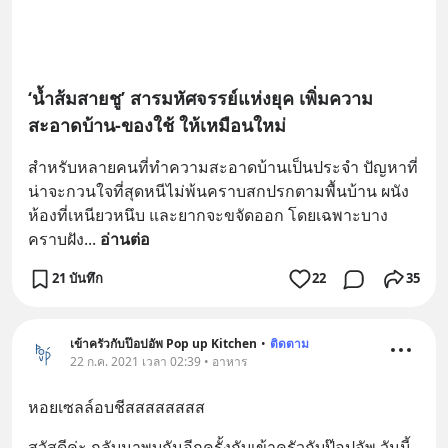
‘น้ำส้มสายชู’ สารมหัศจรรย์แห่งยุค เพิ่มความ
สะอาดบ้าน-ของใช้ ให้เหมือนใหม่
สำหรับหลายคนที่ทำความสะอาดบ้านเป็นประจำ ปัญหาที่
น่าจะกวนใจที่สุดหนีไม่พ้นคราบสกปรกตามพื้นบ้าน ผนัง
ห้องที่เหนียวหนึบ และยากจะขจัดออก โดยเฉพาะบาง
คราบฝัง
... 
อ่านต่อ
21 บันทึก
22
35
เข้าครัวกับป๊อปอัพ Pop up Kitchen
•
ติดตาม
22 ก.ค. 2021 เวลา 02:39 • อาหาร
หอยเซลล์อบชีสสสสสสสส
สวัสดีค่ะ กลับมาพบกันอีกครั้งกับเข้าครัวกับป๊อปอัพ วันนี้