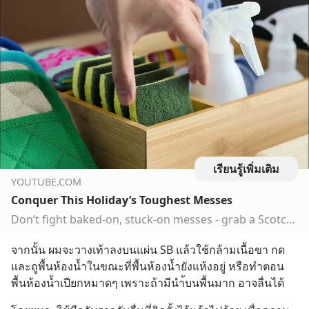
เรียนรู้เพิ่มเติม
YOUTUBE.COM
Conquer This Holiday’s Toughest Messes
Don’t fight baked-on, stuck-on messes - grab a Scotch-Brite® Heavy Duty Scrub Sponge. With scrubbing fibers made from 100% recycled content, these long-lasti...
จากนั้น ผมจะวางเท้าลงบนแผ่น SB แล้วใช้กล้ามเนื้อขา กด
และถูพื้นห้องน้ำในขณะที่พื้นห้องน้ำยังแห้งอยู่ หรือทำตอน
พื้นห้องน้ำเปียกหมาดๆ เพราะถ้ามีนำ้บนพื้นมาก อาจลื่นได้