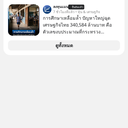
ไม่พอ..จากการวิจัยตามเก็บข้อมูลผู้สูง
ลงทุนแมน
ยืนยันแล้ว
อายุ 5,000 คน มีข้อมูลที่น่าสนใจเกี่ยว
7 ชั่วโมงที่แล้ว • หุ้น & เศรษฐกิจ
กับโรคต่างๆที่เกิดจากการไม่ใช้ไหมขัด
การศึกษาเหลื่อมล้ำ ปัญหาใหญ่ฉุด
ฟันเป็นประจำ เสี่ยงเกิดโรคนำไปสู่การ
เศรษฐกิจไทย 340,584 ล้านบาท คือ
เสียชีวิต...อะไรคือสาเหตุติดตามได้ใน
ตัวเลขงบประมาณที่กระทรวง
Hop On Health
ศึกษาธิการ ได้รับจัดสรรในงบประมาณ
รายจ่ายประจำปี 2568 ซึ่งมากที่สุดเป็น
ดูทั้งหมด
อันดับ 2 รองจากกระทรวงการคลัง