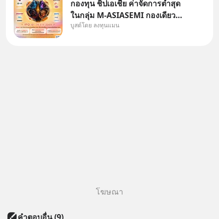
กองทุน ชิปเอเชีย ค่าจัดการต่ำสุด
ในกลุ่ม M-ASIASEMI กองเดียว
บูสต์โดย ลงทุนแมน
ครบ มีทั้ง CXMT จากจีน TSMC
จากไต้หวัน SK Hynix จาก
เกาหลีใต้ Kioxia จากญี่ปุ่น
โฆษณา
คำตอบอื่น
(
9
)