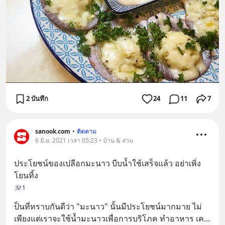
2 บันทึก
24
11
7
sanook.com
•
ติดตาม
6 มิ.ย. 2021 เวลา 05:23 • บ้าน & สวน
ประโยชน์ของเปลือกมะนาว บีบน้ำใช้เสร็จแล้ว อย่าเพิ่ง
โยนทิ้ง
1
ป็นที่ทราบกันดีว่า "มะนาว" นั้นมีประโยชน์มากมาย ไม่
เพียงแต่เราจะใช้น้ำมะนาวเพื่อการบริโภค ทำอาหาร เค
... 