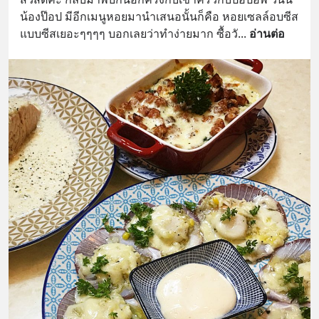
น้องป๊อป มีอีกเมนูหอยมานำเสนอนั้นก็คือ หอยเซลล์อบซีส 
แบบซีสเยอะๆๆๆๆ บอกเลยว่าทำง่ายมาก ซื้อวั
... 
อ่านต่อ