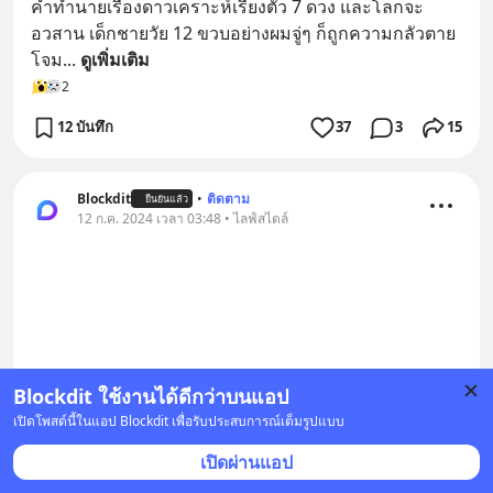
คำทำนายเรื่องดาวเคราะห์เรียงตัว 7 ดวง และโลกจะ
อวสาน เด็กชายวัย 12 ขวบอย่างผมจู่ๆ ก็ถูกความกลัวตาย
โจม
... 
ดูเพิ่มเติม
2
12 บันทึก
37
3
15
Blockdit
•
ติดตาม
ยืนยันแล้ว
12 ก.ค. 2024 เวลา 03:48 • ไลฟ์สไตล์
Blockdit ใช้งานได้ดีกว่าบนแอป
เปิดโพสต์นี้ในแอป Blockdit เพื่อรับประสบการณ์เต็มรูปแบบ
เปิดผ่านแอป