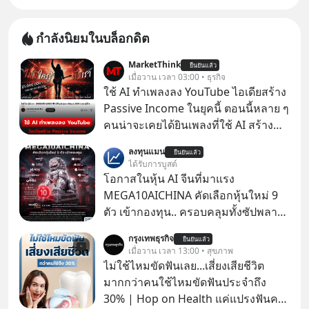
กำลังนิยมในบล็อกดิต
MarketThink
ยืนยันแล้ว
เมื่อวาน เวลา 03:00 • ธุรกิจ
ใช้ AI ทำเพลงลง YouTube ไอเดียสร้าง
Passive Income ในยุคนี้ ตอนนี้หลาย ๆ
คนน่าจะเคยได้ยินเพลงที่ใช้ AI สร้าง
ผ่านหูกันมาบ้าง เช่น เพลง “ไม่มีใคร
ลงทุนแมน
ยืนยันแล้ว
รู้ตัวเรา” จากช่องชื่อว่า UNHEARD
ได้รับการบูสต์
MUSIC ที่ตอนนี้มียอดรับชมกว่า 26
โอกาสในหุ้น AI จีนที่มาแรง
ล้านครั้งแล้ว
MEGA10AICHINA คัดเลือกหุ้นใหม่ 9
ตัว เข้ากองทุน.. ครอบคลุมทั้งซัปพลาย
เชน AI จีน พิเศษ ช่วง 3 - 19 ส.ค. 69 มี
กรุงเทพธุรกิจ
ยืนยันแล้ว
โปรโมชัน ลด 50% ค่าธรรมเนียมซื้อ |
เมื่อวาน เวลา 13:00 • สุขภาพ
ยอด 2 ล้านบาทขึ้นไป ฟรีค่าธรรมเนียม
ไม่ใช้ไหมขัดฟันเลย...เสี่ยงเสียชีวิต
ซื้อ
มากกว่าคนใช้ไหมขัดฟันประจำถึง
30% | Hop on Health แค่แปรงฟันคง