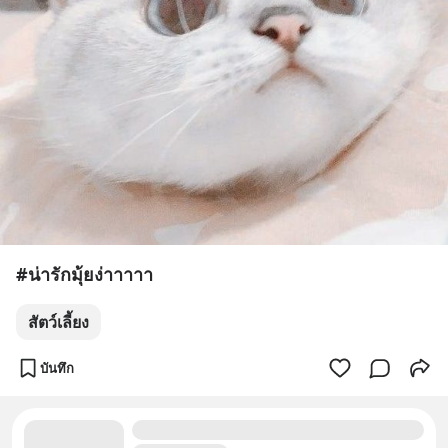
#น่ารักมุ้ยง่าาาาา
สัตว์เลี้ยง
บันทึก