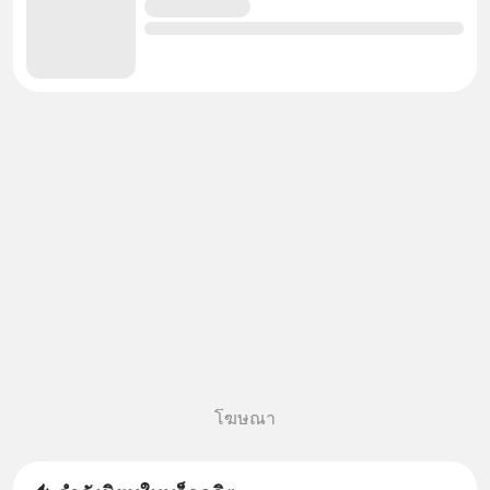
โฆษณา