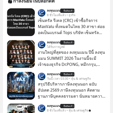
กำลังนิยมในบล็อกดิต
ลงทุนแมน
ยืนยันแล้ว
8 ชั่วโมงที่แล้ว • ธุรกิจ
เซ็นทรัล รีเทล (CRC) เข้าซื้อกิจการ
MaxValu ทั้งหมดในไทย 30 สาขา ต่อย
อดเป็นแบรนด์ Tops บริษัท เซ็นทรัล
รีเทล คอร์ปอเรชั่น จำกัด (มหาชน) หรือ
ลงทุนแมน
ยืนยันแล้ว
CRC แจ้งตลาดหลักทรัพย์ฯ ว่า บริษัท
ได้รับการบูสต์
เซ็นทรัล ฟู้ด รีเทล จำกัด (CFR) ซึ่งเป็น
งานใหญ่ที่สุดของ ลงทุนแมน ปีนี้ ลงทุน
บริษัทย่อยที่ CRC ถือหุ้นทั้งทางตรงและ
แมน SUMMIT 2026 ในงานนี้จะมี
ทางอ้อม 100%
เจ้าของธุรกิจ Dr.PONG, หมึกกรุบ,
Srichand, Jones’ Salad, LA GLACE,
ลงทุนแมน
ยืนยันแล้ว
Fastwork, MizuMi, KARMART, อิชิตัน
วันนี้ เวลา 03:30 • หุ้น & เศรษฐกิจ
มาแชร์ความรู้การสร้างธุรกิจ
สรุปวิธีบริหารภาษีลงทุนนอก ฉบับ
อัปเดต 2569 ภาษีลงทุนนอก คิดตาม
ฐานภาษีบุคคลธรรมดา นั่นหมายความ
ว่าถ้าเรามีกำไร 100,000 บาท
ลงทุนแมน
ยืนยันแล้ว
8 ชั่วโมงที่แล้ว • หุ้น & เศรษฐกิจ