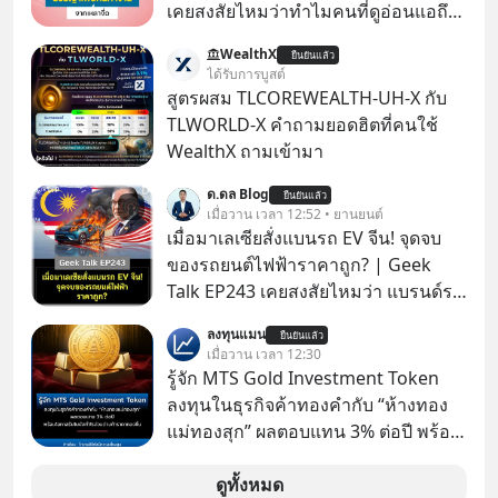
เคยสงสัยไหมว่าทำไมคนที่ดูอ่อนแอถึง
กลายเป็นคนที่เข้มแข็งที่สุดในบาง
WealthX
ยืนยันแล้ว
สถานการณ์ แล้วทำไมคนที่ไม่ออกแรง
ได้รับการบูสต์
ทำอะไรเลยถึงประสบความสำเร็จได้ไว
สูตรผสม TLCOREWEALTH-UH-X กับ
กว่าใครเพื่อน? ไม่แน่ว่าคนกลุ่มนี้อาจ
TLWORLD-X คำถามยอดฮิตที่คนใช้
จะเป็นคนที่รู้จักบริหารใจตัวเอง และคน
WealthX ถามเข้ามา
รอบตัวได้เก่งที่สุดก็เป็นได้ โดยพอดแค
ด.ดล Blog
สต์ 5M ในวันนี้จะพาทุกคนไปสำรวจวิธี
ยืนยันแล้ว
เมื่อวาน เวลา 12:52 • ยานยนต์
การบริหารคนและบริหารใจ ปรัชญา
เมื่อมาเลเซียสั่งแบนรถ EV จีน! จุดจบ
เพื่อคนทำงานจาก ‘เหลาจื่อ’ (เล่าจื๊อ) นัก
ของรถยนต์ไฟฟ้าราคาถูก? | Geek
ปราชญ์จีนแห่งยุคไปด้วยกัน
Talk EP243 เคยสงสัยไหมว่า แบรนด์รถ
EV จากจีนที่กำลังบุกตีตลาดทั่วโลกจน
ลงทุนแมน
ยืนยันแล้ว
ราบคาบ จะถูกสกัดดาวรุ่งจนต้องเบรก
เมื่อวาน เวลา 12:30
หัวทิ่มได้อย่างไร? นี่คือเรื่องจริงที่เพิ่ง
รู้จัก MTS Gold Investment Token
เกิดขึ้นในมาเลเซีย เมื่อรัฐบาลประกาศ
ลงทุนในธุรกิจค้าทองคำกับ “ห้างทอง
งัด “กฎเหล็ก” สั่งบล็อกการนำเข้ารถ EV
แม่ทองสุก” ผลตอบแทน 3% ต่อปี พร้อม
ราคาถูกจากจีนแบบสายฟ้าแลบ ตั้ง
โอกาสรับโบนัสกำไรส่วนต่างถ้าราคา
กำแพงราคานำเข้าขั้นต่ำสูงถึง 1.7 ล้าน
ทองขึ้น / ลงทุนแมนจะเล่าให้ฟัง x MTS
ดูทั้งหมด