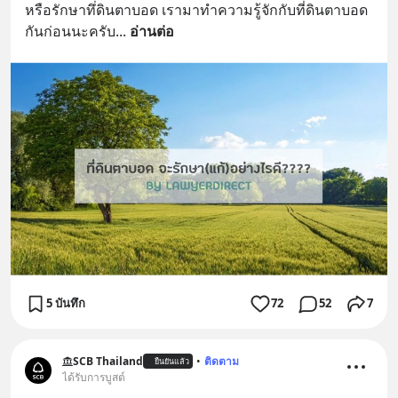
หรือรักษาทึ่ดินตาบอด เรามาทำความรู้จักกับที่ดินตาบอด
https://lin.ee/U91Fzyz
กันก่อนนะครับ
... 
อ่านต่อ
5 บันทึก
72
52
7
SCB Thailand
•
ติดตาม
ยืนยันแล้ว
ได้รับการบูสต์