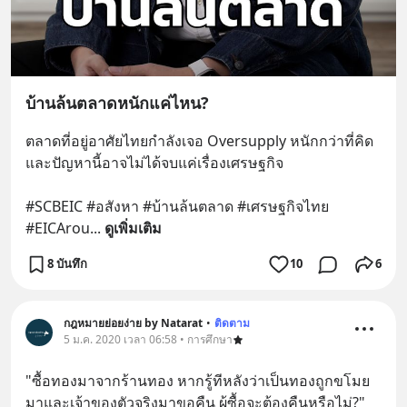
บ้านล้นตลาดหนักแค่ไหน?
ตลาดที่อยู่อาศัยไทยกำลังเจอ Oversupply หนักกว่าที่คิด 
และปัญหานี้อาจไม่ได้จบแค่เรื่องเศรษฐกิจ 
#SCBEIC #อสังหา #บ้านล้นตลาด #เศรษฐกิจไทย 
#EICArou
... 
ดูเพิ่มเติม
8 บันทึก
10
6
กฎหมายย่อยง่าย by Natarat
•
ติดตาม
5 ม.ค. 2020 เวลา 06:58 • การศึกษา
"ซื้อทองมาจากร้านทอง หากรู้ทีหลังว่าเป็นทองถูกขโมย
มาและเจ้าของตัวจริงมาขอคืน ผู้ซื้อจะต้องคืนหรือไม่?"