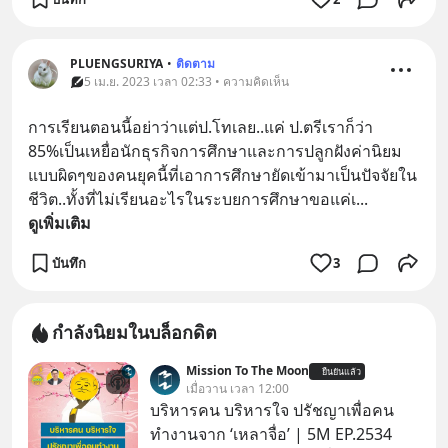
PLUENGSURIYA
•
ติดตาม
5 เม.ย. 2023 เวลา 02:33 • ความคิดเห็น
การเรียนตอนนี้อย่าว่าแต่ป.โทเลย..แค่ ป.ตรีเราก็ว่า 
85%เป็นเหยื่อนักธุรกิจการศึกษาและการปลูกฝังค่านิยม
แบบผิดๆของคนยุคนี้ที่เอาการศึกษายัดเข้ามาเป็นปัจจัยใน
ชีวิต..ทั้งที่ไม่เรียนอะไรในระบยการศึกษาขอแค่เ
... 
ดูเพิ่มเติม
บันทึก
3
กำลังนิยมในบล็อกดิต
Mission To The Moon
ยืนยันแล้ว
เมื่อวาน เวลา 12:00
บริหารคน บริหารใจ ปรัชญาเพื่อคน
ทำงานจาก ‘เหลาจื่อ’ | 5M EP.2534