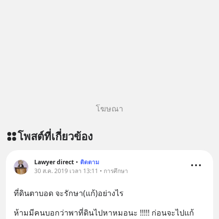
https://tinyurl.com/8zszdwvp 🎧 ฟัง
ผ่าน Youtube :
https://youtu.be/eFpt6XJzLu0 The
original article appeared here
https://www.tharadhol.com/geek-
talk-ep243-when-malaysia-banned-
chinese-evs/ ติดตามสาระดี ๆ อัพเดท
ทุกวันผ่าน Line OA ด.ดล Blog คลิกเลย
--> https://lin.ee/aMEkyNA
โฆษณา
========================= 📣
สนับสนุนโดย 📣
โพสต์ที่เกี่ยวข้อง
=========================
เครียด หลับยาก ผมอยากแนะนำ
ผลิตภัณฑ์เสริมอาหาร Diip CBD ช่วย
Lawyer direct
•
ติดตาม
บรรเทาความเครียด ลดความวิตกกังวล
30 ส.ค. 2019 เวลา 13:11 • การศึกษา
เพิ่มการผ่อนคลาย ซึ่งช่วยให้การนอน
ที่ดินตาบอด จะรักษา(แก้)อย่างไร
หลับมีประสิทธิภาพมากยิ่งขึ้น 📍 สนใจ
สั่งซื้อสินค้า Diip CBD 💬 LINE :
ห้ามมีคนบอกว่าพาที่ดินไปหาหมอนะ !!!!! ก่อนจะไปแก้
@diipgeek 🔗 หรือกดลิงก์