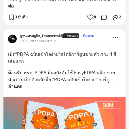
ต่อ
3 บันทึก
8
2
ฐานเศรษฐกิจ_Thansettakij
•
ติดตาม
ยืนยันแล้ว
1 มิ.ย. 2022 เวลา 07:12
เปิด“PDPA ฉบับเข้าใจง่าย”สไตล์การ์ตูนขายหัวเราะ 4 สี
เล่มแรก
ต้อนรับ พรบ. PDPA มีผลบังคับใช้ EasyPDPA ผนึก ขาย
หัวเราะ เปิดตัวหนังสือ “PDPA ฉบับเข้าใจง่าย” การ์ตู
... 
อ่านต่อ