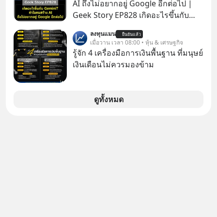
youtube ประกอบได้ที่ link :
AI ถึงไม่อยากอยู่ Google อีกต่อไป |
มือไปในทิศทางไหน? และเราควรรับมือ
https://youtube.com/shorts/-
Geek Story EP828 เกิดอะไรขึ้นกับ
อย่างไรก่อนที่ทุกอย่างจะสายเกินไป?
xU9gYcfVJk?feature=share
บริษัทที่ผูกขาดความฉลาดของโลก
ร่วมเจาะลึกบทวิเคราะห์และข้อคิดการ
ลงทุนแมน
ยืนยันแล้ว
อินเทอร์เน็ตมาตลอด? ย้อนไปแค่ 5
เมื่อวาน เวลา 08:00 • หุ้น & เศรษฐกิจ
เงินฉบับ Dalio กันได้ใน EP. นี้
เดือนก่อน Gemini เคยสอบได้ที่ 1 ของ
รู้จัก 4 เครื่องมือการเงินพื้นฐาน ที่มนุษย์
#RayDalio #สรุปบทเรียน #การเงินการ
วงการ AI แต่วันนี้ Google กลับร่วงดิ่ง
เงินเดือนไม่ควรมองข้าม
ลงทุน #MissionToTheMoon
ไปอยู่อันดับ 11 ปล่อยให้ OpenAI และ
#MissionToTheMoonPodcast
Anthropic แซงหน้า โมเดลอาวุธหนักที่
สัญญาไว้ก็เลื่อนแล้วเลื่อนอีก ซ้ำร้ายทีม
ดูทั้งหมด
วิศวกรระดับหัวกะทิยังแห่ตบเท้าลาออก
ไปซบไหล่คู่แข่ง นี่คือจุดเริ่มต้นของการ
ร่วงหล่น หรือเป็นแค่การยอมถอยเพื่อ
กระโดดให้ไกลกว่าเดิม EP เราจะมา
แกะรอยการพลาดท่าครั้งใหญ่ที่สุดของ
Google ไปด้วยกัน เลือกฟังกันได้เลยนะ
ครับ อย่าลืมกด Follow ติดตาม
PodCast ช่อง Geek Forever’s
Podcast ของผมกันด้วยนะครับ 🎧 ฟัง
ผ่าน Spotify :