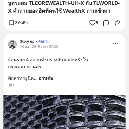
สูตรผสม TLCOREWEALTH-UH-X กับ TLWORLD-
X คำถามยอดฮิตที่คนใช้ WealthX ถามเข้ามา
2 บันทึก
5
Story up
•
ติดตาม
16 ธ.ค. 2019 เวลา 07:00
ย้อนรอย 4 สถานที่รกร้างอันน่าสะพรึงใน
กรุงเทพมหานคร
ตึกสาทรยูนีค
... 
อ่านต่อ
1