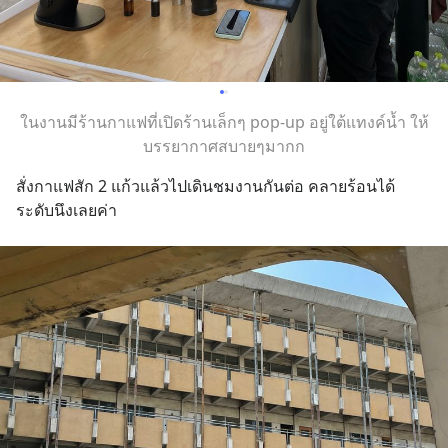
ในงานมีร้านกาแฟที่เปิดร้านเล็กๆ pop-up อยู่ใต้แทงค์น้ำ ให้
บรรยากาศสบายๆมากก
สั่งกาแฟสัก 2 แก้วแล้วไปเดินชมงานกันต่อ คลายร้อนได้
ระดับนึงเลยค่า