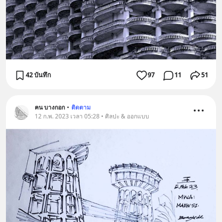
42 บันทึก
97
11
51
ฅน บางกอก
•
ติดตาม
12 ก.พ. 2023 เวลา 05:28 • ศิลปะ & ออกแบบ