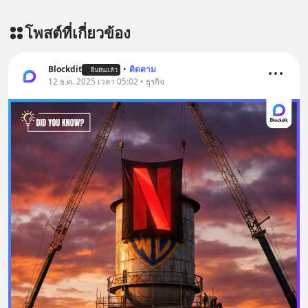
x-ด-ดล-blog-mrtharadhol-แคมเปญ
โพสต์ที่เกี่ยวข้อง
พิเศษ/ ติดต่อสอบถามคอร์สเรียนเพิ่ม
เติม Line : https://lin.ee/uaQvU5C
#เรียนรู้ผ่านการใช้จริง #มากกว่าการ
Blockdit
•
ติดตาม
ยืนยันแล้ว
เรียนภาษา #InspireEnglish
12 ธ.ค. 2025 เวลา 05:02 • ธุรกิจ