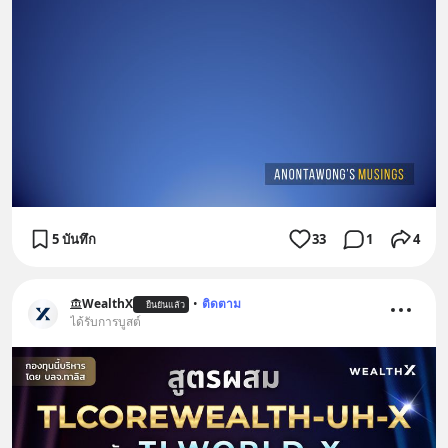
5 บันทึก
33
1
4
WealthX
•
ติดตาม
ยืนยันแล้ว
ได้รับการบูสต์