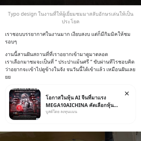
Typo design ในงานที่ให้ผู้เยี่ยมชมมาสลับอักษรเล่นให้เป็น
ประโยค
เราชอบบรรยากาศในงานมาก เงียบสงบ แต่ก็มีกิมมิคให้ชม
รอบๆ
งานนี้สานฝันสถานที่ที่เราอยากเข้ามาดูมาตลอด 
เราเลือกมาชมจะเป็นที่ “ ประปาแม้นศรี “ ขับผ่านทีไรชอบคิด
ว่าอยากจะเข้าไปดูข้างในจัง จนวันนี้ได้เข้าแล้ว เหมือนฝันเลย
ยย
โอกาสในหุ้น AI จีนที่มาแรง
MEGA10AICHINA คัดเลือกหุ้น
บูสต์โดย ลงทุนแมน
ใหม่ 9 ตัว เข้ากองทุน.. ครอบคลุม
ทั้งซัปพลายเชน AI จีน พิเศษ ช่วง
3 - 19 ส.ค. 69 มีโปรโมชัน ลด
50% ค่าธรรมเนียมซื้อ | ยอด 2