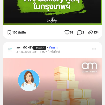
100 บันทึก
68
2
134
aomMONEY
•
ติดตาม
ยืนยันแล้ว
3 ก.พ. 2025 เวลา 11:00 • ไลฟ์สไตล์