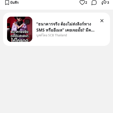
บันทึก
2
3
“ธนาคารจริง ต้องไม่ส่งลิงก์ทาง
SMS หรืออีเมล” เคยเจอมั้ย? มีคน
บูสต์โดย SCB Thailand
อ้างว่าโทรจากธนาคาร บอกว่า
บัญชีมีปัญหา แล้วให้กดลิงก์โน่นนี่
หรือสแกนคิวอาร์โค้ดทันที มาฟัง
“ป้าเก๋าเล่ากลโกง” เพื่อรู้ทันมุก
หลอกลวงในคราบ