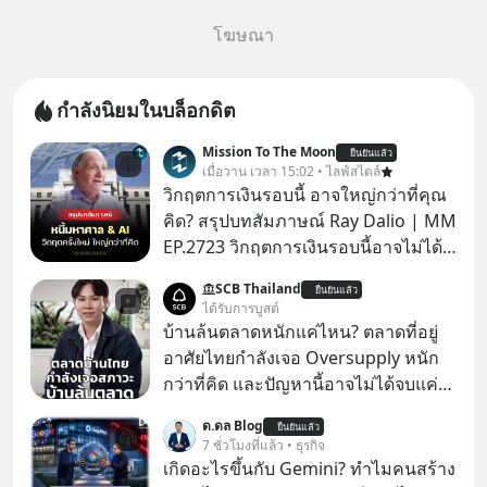
โฆษณา
กำลังนิยมในบล็อกดิต
Mission To The Moon
ยืนยันแล้ว
เมื่อวาน เวลา 15:02 • ไลฟ์สไตล์
วิกฤตการเงินรอบนี้ อาจใหญ่กว่าที่คุณ
คิด? สรุปบทสัมภาษณ์ Ray Dalio | MM
EP.2723 วิกฤตการเงินรอบนี้อาจไม่ได้
เหมือนทุกครั้งที่เราเคยเจอ เมื่อ Ray
SCB Thailand
ยืนยันแล้ว
Dalio ชายผู้เคยทำนายวิกฤตเศรษฐกิจ
ได้รับการบูสต์
มาแล้วหลายต่อหลายครั้ง ออกมาส่ง
บ้านล้นตลาดหนักแค่ไหน? ตลาดที่อยู่
สัญญาณเตือนระเบิดเวลาลูกใหม่ที่
อาศัยไทยกำลังเจอ Oversupply หนัก
กำลังก่อตัวขึ้น จาก "ระเบิดหนี้สิน
กว่าที่คิด และปัญหานี้อาจไม่ได้จบแค่
มหาศาล" ผสานเข้ากับ "ฟองสบู่กระแส
เรื่องเศรษฐกิจ #SCBEIC #อสังหา #บ้าน
ด.ดล Blog
AI" ที่ผู้คนกำลังแห่ไล่ราคาอย่างบ้าคลั่ง
ยืนยันแล้ว
ล้นตลาด #เศรษฐกิจไทย #EICAround
7 ชั่วโมงที่แล้ว • ธุรกิจ
บทเรียนจากประวัติศาสตร์ 500 ปี บอก
#SCBThailand สามารถดูคลิปที่
เกิดอะไรขึ้นกับ Gemini? ทำไมคนสร้าง
อะไรเรา? ระเบียบโลกกำลังจะเปลี่ยน