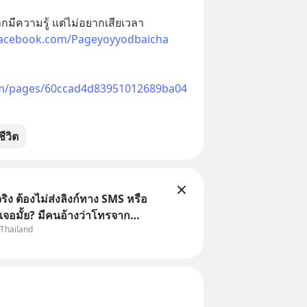
มีความรู้ แต่ไม่อยากเสียเวลา
facebook.com/Pageyoyyodbaicha
om/pages/60ccad4d83951012689ba04
ชีวิต
ิง ต้องไม่ส่งลิงก์ทาง SMS หรือ
เจอมั้ย? มีคนอ้างว่าโทรจาก
 Thailand
กว่าบัญชีมีปัญหา แล้วให้กดลิงก์
ือสแกนคิวอาร์โค้ดทันที มาฟัง “ป้า
ลโกง” เพื่อรู้ทันมุกหลอกลวงในคราบ