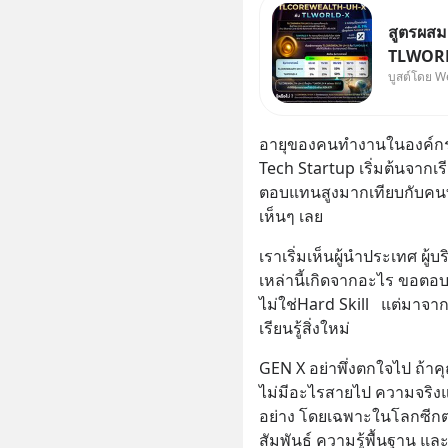
สูตรผส
TLWORLD
บูสต์โดย W
Wealth
อายุของคนทำงานในองค์กรส
Tech Startup เริ่มต้นจากเรี
ตอบแทนสูงมากเทียบกับคน
เห็นๆ เลย
เราเริ่มเห็นผู้นำประเทศ ผู้
เหล่านี้เกิดจากอะไร ขอตอบ
ไม่ใช่Hard Skill   แต่มาจ
เรียนรู้สิ่งใหม่
GEN X อย่าพึ่งตกใจไป ถ้าคุ
ไม่มีอะไรสายไป ความจริงแ
อย่าง โดยเฉพาะในโลกซีกตะ
สัมพันธ์ ความรู้พื้นฐาน แล