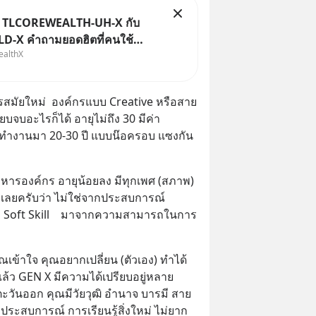
ม TLCOREWEALTH-UH-X กับ
-X คำถามยอดฮิตที่คนใช้
ealthX
X ถามเข้ามา
มัยใหม่  องค์กรแบบ Creative หรือสาย 
ยบจบอะไรก็ได้ อายุไม่ถึง 30 มีค่า
ทำงานมา 20-30 ปี แบบน๊อครอบ แซงกัน
บริหารองค์กร อายุน้อยลง มีทุกเพศ (สภาพ) 
เลยครับว่า ไม่ใช่จากประสบการณ์  
าก Soft Skill    มาจากความสามารถในการ
ณเข้าใจ คุณอยากเปลี่ยน (ตัวเอง) ทำได้ 
ล้ว GEN X มีความได้เปรียบอยู่หลาย
วันออก คุณมีวัยวุฒิ อำนาจ บารมี สาย
ะประสบการณ์ การเรียนรู้สิ่งใหม่ ไม่ยาก