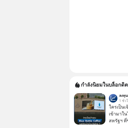
กำลังนิยมในบล็อกดิต
ลงทุ
1 ชั่ว
ใครเป็นเ
เข้ามาใน
สหรัฐฯ ที่
สาขาแรกใ