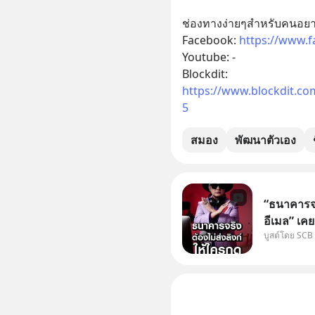
ช่องทางง่ายๆสำหรับคนอยาก
Facebook: 
https://www.
Youtube: -
Blockdit: 
https://www.blockdit.c
5
สมอง
พัฒนาตัวเอง
“ธนาคารจร
อีเมล” เคย
บูสต์โดย SCB
ธนาคาร บอ
โน่นนี่ หร
เก๋าเล่าก