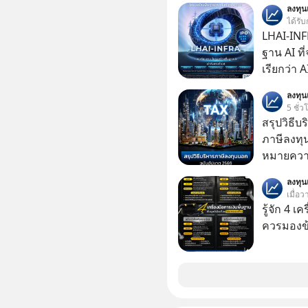
ลงทุ
ได้รับ
LHAI-INF
ฐาน AI ที
เรียกว่า 
1 เดือนที
ลงทุ
ลงทุน AI 
5 ชั่ว
ฐานด้าน A
สรุปวิธี
ยันระบบ
ภาษีลงทุ
หมายความ
ลงทุ
เมื่อว
รู้จัก 4 เ
ควรมองข