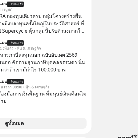
นแมน
ยืนยันแล้ว
การบูสต์
RA กองทุนเดียวครบ กลุ่มโครงสร้างพื้น
่จะมีงบลงทุนครั้งใหญ่ในประวัติศาสตร์ ที่
AI Supercycle หุ้นกลุ่มนี้ปรับตัวลงมากใน
่ผ่านมา แต่ความจริงคือทั่วโลกยังเดินหน้า
นแมน
ยืนยันแล้ว
อย่างต่อเนื่อง ซึ่งต้องการโครงสร้างพื้น
โมงที่แล้ว • หุ้น & เศรษฐกิจ
I จำนวนมาก ตั้งแต่เมโมรีชิป เก็บข้อมูล
บริหารภาษีลงทุนนอก ฉบับอัปเดต 2569
ไฟฟ้า และระบายความร้อน
นนอก คิดตามฐานภาษีบุคคลธรรมดา นั่น
ว่าถ้าเรามีกำไร 100,000 บาท
นแมน
ยืนยันแล้ว
าน เวลา 08:00 • หุ้น & เศรษฐกิจ
ครื่องมือการเงินพื้นฐาน ที่มนุษย์เงินเดือนไม่
้าม
ดูทั้งหมด