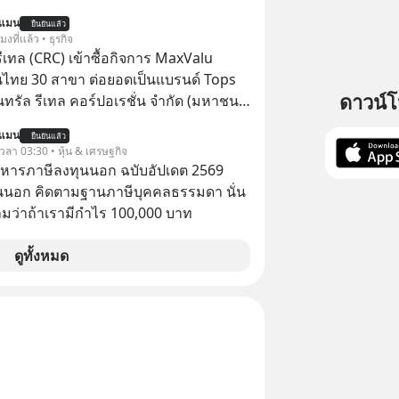
astwork, MizuMi, KARMART, อิชิตัน มา
นแมน
ยืนยันแล้ว
ู้การสร้างธุรกิจ
โมงที่แล้ว • ธุรกิจ
รีเทล (CRC) เข้าซื้อกิจการ MaxValu
นไทย 30 สาขา ต่อยอดเป็นแบรนด์ Tops
ดาวน์
็นทรัล รีเทล คอร์ปอเรชั่น จำกัด (มหาชน)
แจ้งตลาดหลักทรัพย์ฯ ว่า บริษัท เซ็นทรัล
นแมน
ยืนยันแล้ว
 จำกัด (CFR) ซึ่งเป็นบริษัทย่อยที่ CRC ถือ
 เวลา 03:30 • หุ้น & เศรษฐกิจ
ทางตรงและทางอ้อม 100%
บริหารภาษีลงทุนนอก ฉบับอัปเดต 2569
นนอก คิดตามฐานภาษีบุคคลธรรมดา นั่น
ว่าถ้าเรามีกำไร 100,000 บาท
ดูทั้งหมด