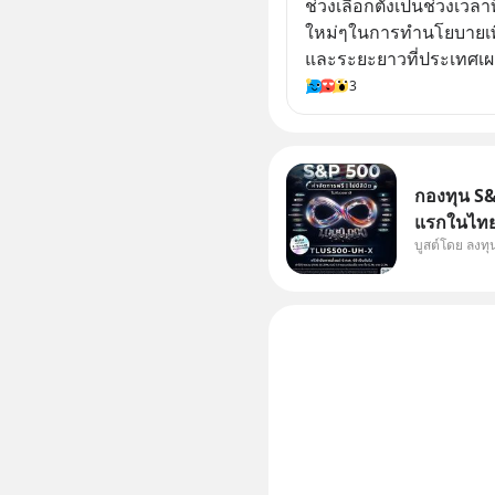
ช่วงเลือกตั้งเป็นช่วงเว
ใหม่ๆในการทำนโยบายเพื
และระยะยาวที่ประเทศเผช
3
กองทุน S&P
แรกในไทย 
บูสต์โดย ลงท
แก้ Pain 
กัน 3 เรื่อง