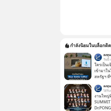
กำลังนิยมในบล็อกดิต
ลงทุ
วันนี้
ใครเป็นเ
เข้ามาใน
สหรัฐฯ ที่
สาขาแรกใ
ลงทุ
ได้รับ
งานใหญ่ที
SUMMIT 2
Dr.PONG, 