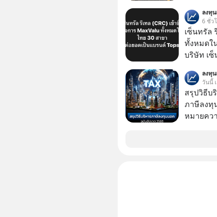
GLACE, F
ลงทุ
แชร์ความร
6 ชั่ว
เซ็นทรัล 
ทั้งหมดใ
บริษัท เซ
หรือ CRC 
ลงทุ
ฟู้ด รีเทล
วันนี้
หุ้นทั้ง
สรุปวิธี
ภาษีลงทุ
หมายความ