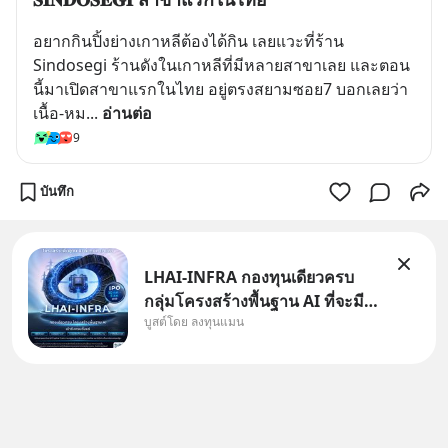
อยากกินปิ้งย่างเกาหลีต้องได้กิน เลยแวะที่ร้าน 
Sindosegi ร้านดังในเกาหลีที่มีหลายสาขาเลย และตอน
นี้มาเปิดสาขาแรกในไทย อยู่ตรงสยามซอย7 บอกเลยว่า 
เนื้อ-หม
... 
อ่านต่อ
9
บันทึก
LHAI-INFRA กองทุนเดียวครบ
กลุ่มโครงสร้างพื้นฐาน AI ที่จะมี
บูสต์โดย ลงทุนแมน
งบลงทุนครั้งใหญ่ในประวัติศาสตร์
ที่เรียกว่า AI Supercycle หุ้นกลุ่ม
นี้ปรับตัวลงมากใน 1 เดือนที่ผ่าน
มา แต่ความจริงคือทั่วโลกยังเดิน
หน้าลงทุน AI