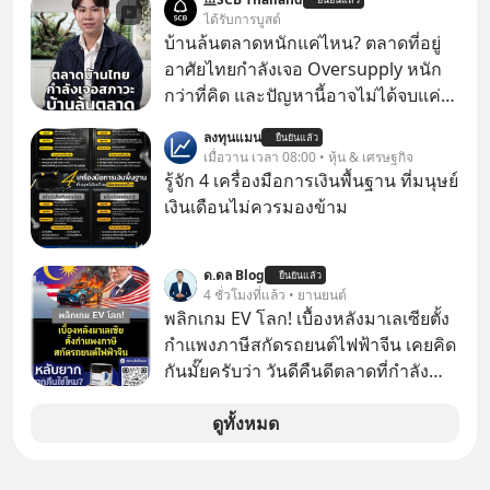
ได้รับการบูสต์
บ้านล้นตลาดหนักแค่ไหน? ตลาดที่อยู่
อาศัยไทยกำลังเจอ Oversupply หนัก
กว่าที่คิด และปัญหานี้อาจไม่ได้จบแค่
เรื่องเศรษฐกิจ #SCBEIC #อสังหา #บ้าน
ลงทุนแมน
ยืนยันแล้ว
ล้นตลาด #เศรษฐกิจไทย #EICAround
เมื่อวาน เวลา 08:00 • หุ้น & เศรษฐกิจ
#SCBThailand สามารถดูคลิปที่
รู้จัก 4 เครื่องมือการเงินพื้นฐาน ที่มนุษย์
youtube ประกอบได้ที่ link :
เงินเดือนไม่ควรมองข้าม
https://youtube.com/shorts/-
xU9gYcfVJk?feature=share
ด.ดล Blog
ยืนยันแล้ว
4 ชั่วโมงที่แล้ว • ยานยนต์
พลิกเกม EV โลก! เบื้องหลังมาเลเซียตั้ง
กำแพงภาษีสกัดรถยนต์ไฟฟ้าจีน เคยคิด
กันมั๊ยครับว่า วันดีคืนดีตลาดที่กำลัง
เติบโตพุ่งทะยาน จะถูกมือมืดเตะตัดขา
จนหน้าทิ่มแบบไม่ทันตั้งตัว…
ดูทั้งหมด