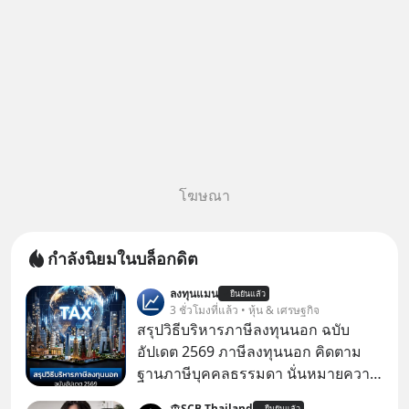
โฆษณา
กำลังนิยมในบล็อกดิต
ลงทุนแมน
ยืนยันแล้ว
3 ชั่วโมงที่แล้ว • หุ้น & เศรษฐกิจ
สรุปวิธีบริหารภาษีลงทุนนอก ฉบับ
อัปเดต 2569 ภาษีลงทุนนอก คิดตาม
ฐานภาษีบุคคลธรรมดา นั่นหมายความ
ว่าถ้าเรามีกำไร 100,000 บาท
SCB Thailand
ยืนยันแล้ว