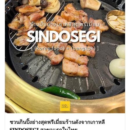
ชวนกินปิ้งย่างสุดพรีเมี่ยมร้านดังจากเกาหลี
𝐒𝐈𝐍𝐃𝐎𝐒𝐄𝐆𝐈 สาขาแรกในไทย